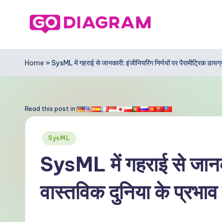
Skip
to
G
content
o
Home
»
SysML में गहराई से जानकारी: इंजीनियरिंग निर्णयों पर पैरामीट्रिक डायग
D
ia
Read this post in:
g
Posted
SysML
r
in
SysML में गहराई से जानकार
a
वास्तविक दुनिया के प्रभ
m
In