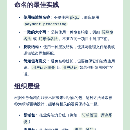
命名的最佳实践
d
e
使用描述性名称：
不要使用
，而应使用
pkg1
.
payment_processing
rn
一致的大小写：
坚持使用一种命名约定，例如
驼峰命
T
或
。不要在同一项目中混用它们。
名法
蛇形命名法
e
反映结构：
使用一种层次结构，使其与物理文件结构或
逻辑域边界相匹配。
c
简短但有意义：
避免名称过长，但要确保它们能表达用
h
途。
比
如果作用范围较广的
用户认证服务
用户认证
M
话。
e
组织层级
t
根据业务领域而非技术层级来组织你的包。这种方法通常被
h
称为领域驱动设计，能够将相关的逻辑保持在一起。
o
领域包：
按业务能力分组（例如，
,
订单管理
库存系
d
).
统
应用包：
按功能分组（例如，
,
).