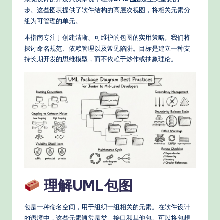
e
步。这些图表提供了软件结构的高层次视图，将相关元素分
d
组为可管理的单元。
C
本指南专注于创建清晰、可维护的包图的实用策略。我们将
hi
探讨命名规范、依赖管理以及常见陷阱。目标是建立一种支
持长期开发的思维模型，而不依赖于炒作或抽象理论。
n
e
s
e
-
P
r
o
理解UML包图
v
包是一种命名空间，用于组织一组相关的元素。在软件设计
e
的语境中，这些元素通常是类、接口和其他包。可以将包想