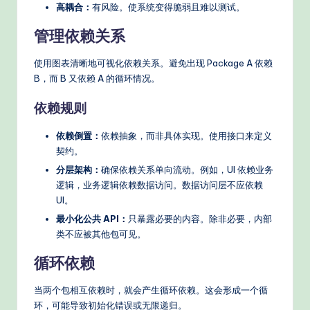
高耦合：
有风险。使系统变得脆弱且难以测试。
管理依赖关系
使用图表清晰地可视化依赖关系。避免出现 Package A 依赖
B，而 B 又依赖 A 的循环情况。
依赖规则
依赖倒置：
依赖抽象，而非具体实现。使用接口来定义
契约。
分层架构：
确保依赖关系单向流动。例如，UI 依赖业务
逻辑，业务逻辑依赖数据访问。数据访问层不应依赖
UI。
最小化公共 API：
只暴露必要的内容。除非必要，内部
类不应被其他包可见。
循环依赖
当两个包相互依赖时，就会产生循环依赖。这会形成一个循
环，可能导致初始化错误或无限递归。