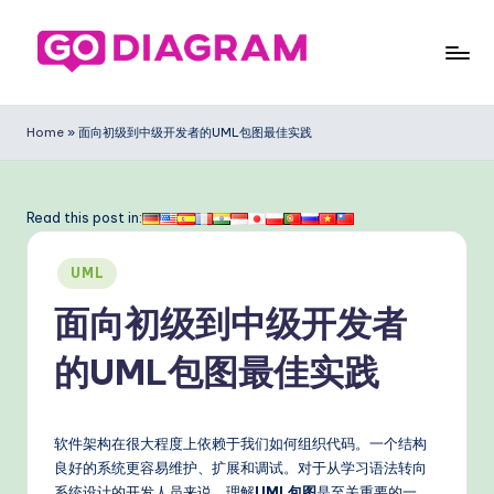
Skip
to
G
content
o
Home
»
面向初级到中级开发者的UML包图最佳实践
D
ia
Read this post in:
g
Posted
ra
UML
in
m
面向初级到中级开发者
Si
的UML包图最佳实践
m
pl
软件架构在很大程度上依赖于我们如何组织代码。一个结构
ifi
良好的系统更容易维护、扩展和调试。对于从学习语法转向
系统设计的开发人员来说，理解
UML包图
是至关重要的一