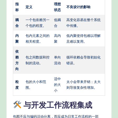
指
理想
定义
不良设计的影响
标
状态
耦
一个包依赖另一
低耦
高变化容易在整个系统
合
个包的程度。
合
中传播。
内
包内元素之间的
高内
低内聚使得包难以理解
聚
相关程度。
聚
且难以复用。
依
赖
包之间数据和控
单向
循环依赖会导致初始化
方
制的流动。
流动
错误。
向
适中
粒
包的大小和范
太小会带来开销；太大
的大
度
围。
则导致复杂性增加。
小
与开发工作流程集成
包图不应与编码活动分离，而应成为日常工作流程的一部