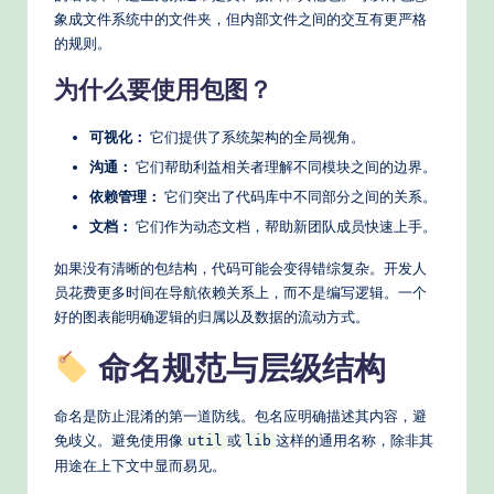
n
象成文件系统中的文件夹，但内部文件之间的交互有更严格
的规则。
A
I
为什么要使用包图？
W
可视化：
它们提供了系统架构的全局视角。
o
沟通：
它们帮助利益相关者理解不同模块之间的边界。
r
依赖管理：
它们突出了代码库中不同部分之间的关系。
文档：
它们作为动态文档，帮助新团队成员快速上手。
k
fl
如果没有清晰的包结构，代码可能会变得错综复杂。开发人
员花费更多时间在导航依赖关系上，而不是编写逻辑。一个
o
好的图表能明确逻辑的归属以及数据的流动方式。
w
命名规范与层级结构
s
&
命名是防止混淆的第一道防线。包名应明确描述其内容，避
免歧义。避免使用像
或
这样的通用名称，除非其
util
lib
M
用途在上下文中显而易见。
o