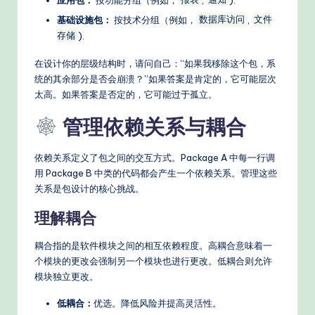
报表
通知
s
基础设施包：
按技术分组（例如，
,
数据库访问
文件
).
存储
在设计你的层级结构时，请问自己：“如果我移除这个包，系
统的其余部分是否会崩溃？”如果答案是肯定的，它可能层次
太高。如果答案是否定的，它可能过于孤立。
管理依赖关系与耦合
依赖关系定义了包之间的交互方式。Package A 中每一行调
用 Package B 中类的代码都会产生一个依赖关系。管理这些
关系是包设计的核心挑战。
理解耦合
耦合指的是软件模块之间的相互依赖程度。高耦合意味着一
个模块的更改会强制另一个模块也进行更改。低耦合则允许
模块独立更改。
低耦合：
优选。降低风险并提高灵活性。