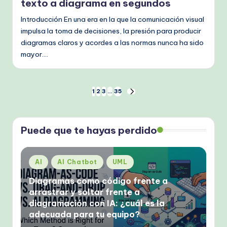
texto a diagrama en segundos
Introducción En una era en la que la comunicación visual
impulsa la toma de decisiones, la presión para producir
diagramas claros y acordes a las normas nunca ha sido
mayor.…
Paginación
1
2
3
…
35
SIGUIENTE
PÁGINA
de
Puede que te hayas perdido
entradas
Publicado
AI
AI Chatbot
UML
en
Diagramas como código frente a
arrastrar y soltar frente a
diagramación con IA: ¿cuál es la
adecuada para tu equipo?