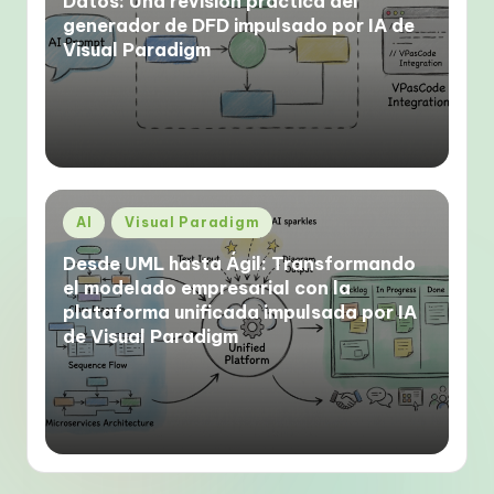
Datos: Una revisión práctica del
generador de DFD impulsado por IA de
Visual Paradigm
Publicado
AI
Visual Paradigm
en
Desde UML hasta Ágil: Transformando
el modelado empresarial con la
plataforma unificada impulsada por IA
de Visual Paradigm