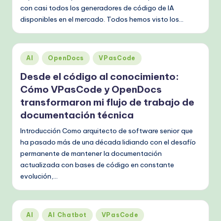
con casi todos los generadores de código de IA
disponibles en el mercado. Todos hemos visto los…
Publicado
AI
OpenDocs
VPasCode
en
Desde el código al conocimiento:
Cómo VPasCode y OpenDocs
transformaron mi flujo de trabajo de
documentación técnica
Introducción Como arquitecto de software senior que
ha pasado más de una década lidiando con el desafío
permanente de mantener la documentación
actualizada con bases de código en constante
evolución,…
Publicado
AI
AI Chatbot
VPasCode