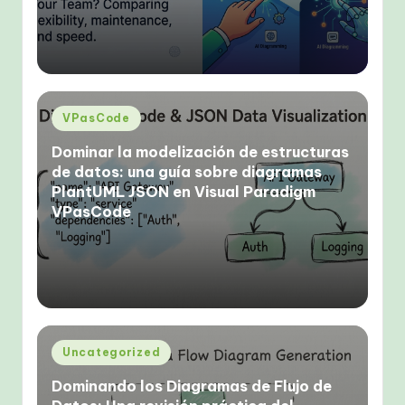
Publicado
VPasCode
en
Dominar la modelización de estructuras
de datos: una guía sobre diagramas
PlantUML JSON en Visual Paradigm
VPasCode
Publicado
Uncategorized
en
Dominando los Diagramas de Flujo de