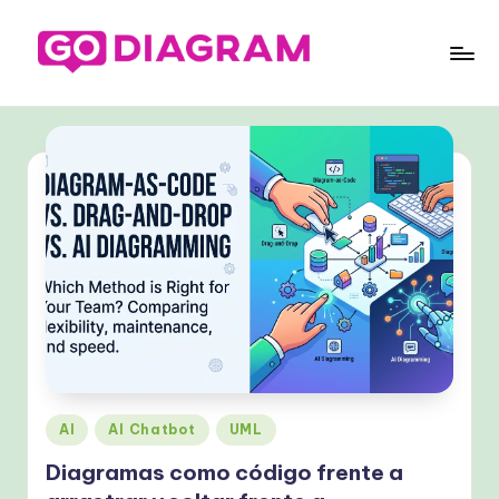
Saltar
al
G
contenido
o
D
ia
g
ra
m
S
p
a
Publicado
AI
AI Chatbot
UML
en
ni
Diagramas como código frente a