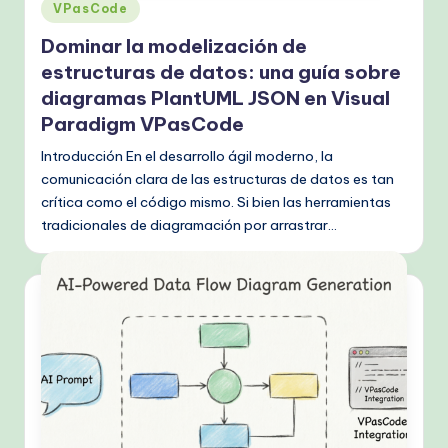
Publicado
k
VPasCode
en
fl
Dominar la modelización de
estructuras de datos: una guía sobre
o
diagramas PlantUML JSON en Visual
w
Paradigm VPasCode
s
Introducción En el desarrollo ágil moderno, la
&
comunicación clara de las estructuras de datos es tan
crítica como el código mismo. Si bien las herramientas
M
tradicionales de diagramación por arrastrar…
o
d
e
rn
T
e
c