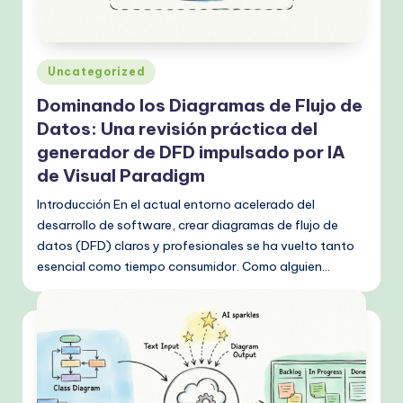
h
M
Publicado
Uncategorized
e
en
Dominando los Diagramas de Flujo de
t
Datos: Una revisión práctica del
h
generador de DFD impulsado por IA
o
de Visual Paradigm
d
Introducción En el actual entorno acelerado del
desarrollo de software, crear diagramas de flujo de
s
datos (DFD) claros y profesionales se ha vuelto tanto
esencial como tiempo consumidor. Como alguien…