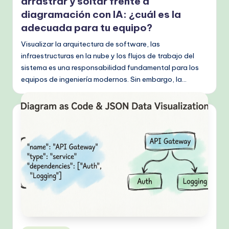
s
arrastrar y soltar frente a
diagramación con IA: ¿cuál es la
h
adecuada para tu equipo?
-
Visualizar la arquitectura de software, las
P
infraestructuras en la nube y los flujos de trabajo del
r
sistema es una responsabilidad fundamental para los
equipos de ingeniería modernos. Sin embargo, la…
o
v
e
n
A
I
W
o
r