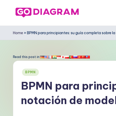
Saltar
al
G
contenido
o
Home
»
BPMN para principiantes: su guía completa sobre 
D
ia
Read this post in:
g
Publicado
BPMN
r
en
BPMN para princip
a
notación de mode
m
S