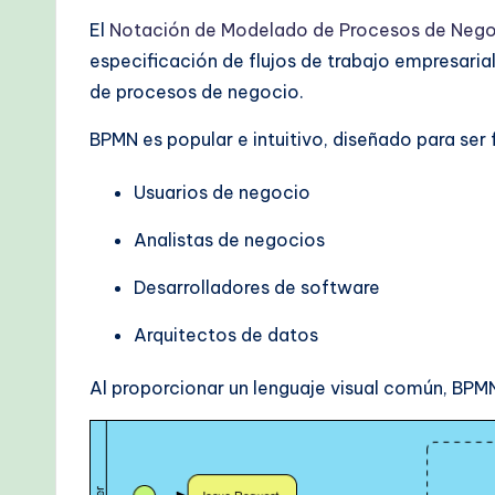
&
El
Notación de Modelado de Procesos de Neg
M
especificación de flujos de trabajo empresarial
de procesos de negocio.
o
d
BPMN es popular e intuitivo, diseñado para ser
e
Usuarios de negocio
r
Analistas de negocios
n
Desarrolladores de software
T
Arquitectos de datos
e
Al proporcionar un lenguaje visual común, BPMN
c
h