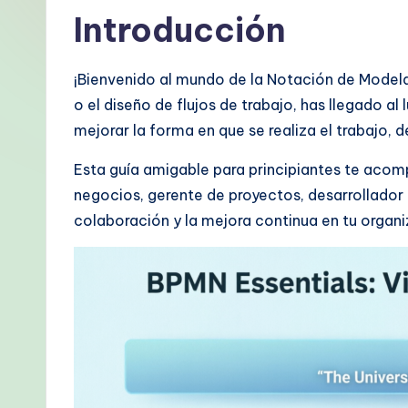
p
Introducción
a
¡Bienvenido al mundo de la Notación de Modela
ni
o el diseño de flujos de trabajo, has llegado a
s
mejorar la forma en que se realiza el trabajo, 
h
Esta guía amigable para principiantes te aco
negocios, gerente de proyectos, desarrollador 
-
colaboración y la mejora continua en tu organi
P
r
o
v
e