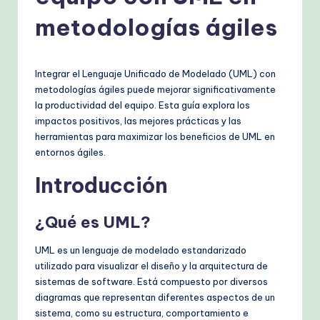
s
metodologías ágiles
h
-
P
Integrar el Lenguaje Unificado de Modelado (UML) con
metodologías ágiles puede mejorar significativamente
r
la productividad del equipo. Esta guía explora los
o
impactos positivos, las mejores prácticas y las
herramientas para maximizar los beneficios de UML en
v
entornos ágiles.
e
Introducción
n
A
¿Qué es UML?
I
UML es un lenguaje de modelado estandarizado
W
utilizado para visualizar el diseño y la arquitectura de
o
sistemas de software. Está compuesto por diversos
diagramas que representan diferentes aspectos de un
r
sistema, como su estructura, comportamiento e