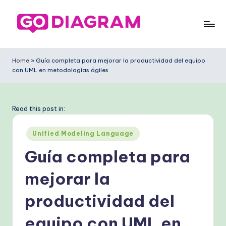
Saltar
al
G
contenido
o
Home
»
Guía completa para mejorar la productividad del equipo
con UML en metodologías ágiles
D
ia
g
Read this post in:
ra
Publicado
Unified Modeling Language
m
en
Guía completa para
S
mejorar la
p
a
productividad del
ni
equipo con UML en