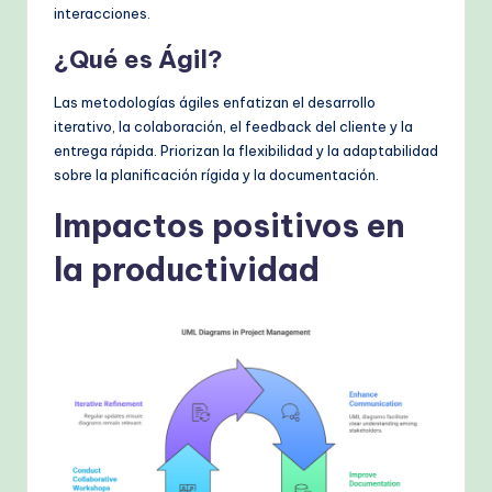
k
interacciones.
fl
¿Qué es Ágil?
o
Las metodologías ágiles enfatizan el desarrollo
w
iterativo, la colaboración, el feedback del cliente y la
entrega rápida. Priorizan la flexibilidad y la adaptabilidad
s
sobre la planificación rígida y la documentación.
&
Impactos positivos en
M
la productividad
o
d
e
rn
T
e
c