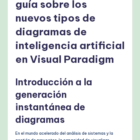
s
guía sobre los
h
nuevos tipos de
-
diagramas de
P
r
inteligencia artificial
o
en Visual Paradigm
v
e
Introducción a la
n
A
generación
I
instantánea de
W
diagramas
o
r
En el mundo acelerado del análisis de sistemas y la
gestión de proyectos, la capacidad de visualizar