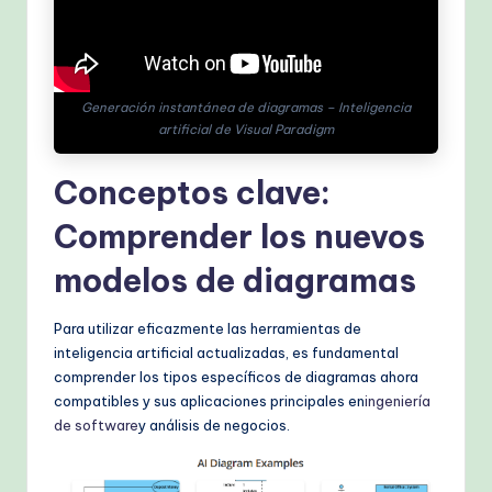
h
M
e
Generación instantánea de diagramas – Inteligencia
artificial de Visual Paradigm
t
h
Conceptos clave:
o
Comprender los nuevos
d
modelos de diagramas
s
Para utilizar eficazmente las herramientas de
inteligencia artificial actualizadas, es fundamental
comprender los tipos específicos de diagramas ahora
compatibles y sus aplicaciones principales en
ingeniería
de software
y análisis de negocios.