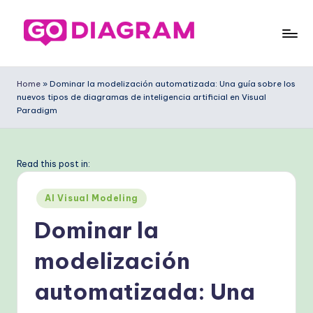
Saltar
al
G
contenido
o
Home
»
Dominar la modelización automatizada: Una guía sobre los
nuevos tipos de diagramas de inteligencia artificial en Visual
D
Paradigm
ia
g
Read this post in:
ra
m
Publicado
AI Visual Modeling
en
S
Dominar la
p
modelización
a
automatizada: Una
ni