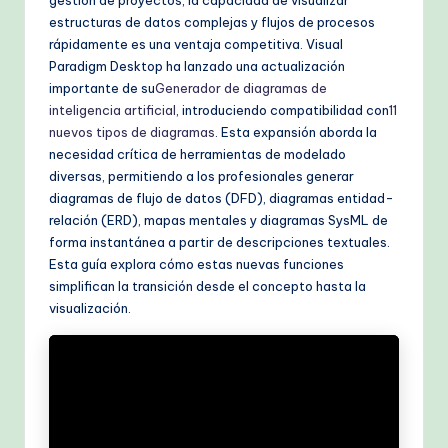
k
estructuras de datos complejas y flujos de procesos
fl
rápidamente es una ventaja competitiva. Visual
Paradigm Desktop ha lanzado una actualización
o
importante de su
Generador de diagramas de
w
inteligencia artificial
, introduciendo compatibilidad con
11
nuevos tipos de diagramas
. Esta expansión aborda la
s
necesidad crítica de herramientas de modelado
&
diversas, permitiendo a los profesionales generar
diagramas de flujo de datos (DFD), diagramas entidad-
M
relación (ERD), mapas mentales y diagramas SysML de
o
forma instantánea a partir de descripciones textuales.
Esta guía explora cómo estas nuevas funciones
d
simplifican la transición desde el concepto hasta la
e
visualización.
rn
T
e
c