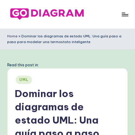
Saltar
al
G
contenido
o
Home
»
Dominar los diagramas de estado UML: Una guía paso a
paso para modelar una termostato inteligente
D
ia
g
Read this post in:
ra
Publicado
UML
m
en
Dominar los
S
diagramas de
p
a
estado UML: Una
ni
guía paso a paso