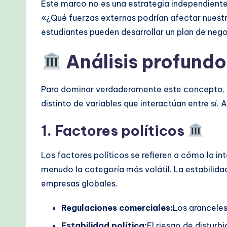
Este marco no es una estrategia independiente
M
«¿Qué fuerzas externas podrían afectar nuestr
e
estudiantes pueden desarrollar un plan de nego
t
Análisis profundo
h
Para dominar verdaderamente este concepto, u
o
distinto de variables que interactúan entre sí.
d
1. Factores políticos
s
Los factores políticos se refieren a cómo la i
menudo la categoría más volátil. La estabilidad
empresas globales.
Regulaciones comerciales:
Los aranceles
Estabilidad política:
El riesgo de disturb