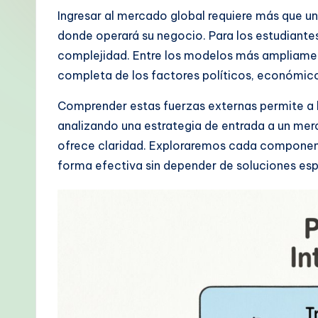
p
Ingresar al mercado global requiere más que u
donde operará su negocio. Para los estudiante
a
complejidad. Entre los modelos más ampliament
ni
completa de los factores políticos, económicos
s
Comprender estas fuerzas externas permite a la
analizando una estrategia de entrada a un mer
h
ofrece claridad. Exploraremos cada component
-
forma efectiva sin depender de soluciones esp
P
r
o
v
e