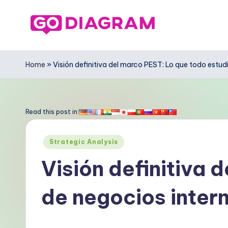
Saltar
al
G
contenido
o
Home
»
Visión definitiva del marco PEST: Lo que todo estu
D
ia
Read this post in:
g
Publicado
Strategic Analysis
r
en
Visión definitiva 
a
de negocios inter
m
S