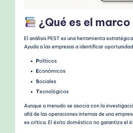
&
M
¿Qué es el marco
o
d
El análisis PEST es una herramienta estratégic
Ayuda a las empresas a identificar oportunidad
e
P
olíticos
r
E
conómicos
n
S
ociales
T
T
ecnológicos
e
Aunque a menudo se asocia con la investigación
c
allá de las operaciones internas de una empres
es crítica. El éxito doméstico no garantiza el
h