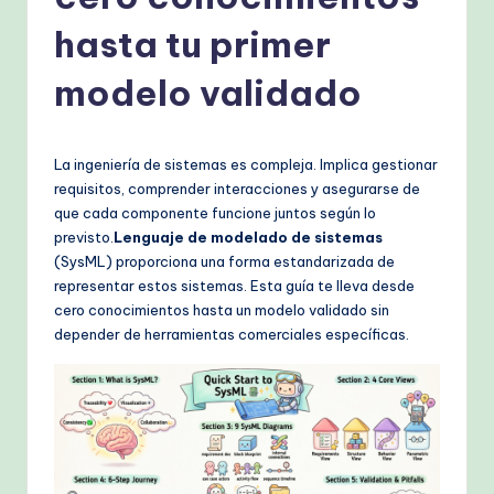
s
h
hasta tu primer
-
modelo validado
P
r
La ingeniería de sistemas es compleja. Implica gestionar
o
requisitos, comprender interacciones y asegurarse de
v
que cada componente funcione juntos según lo
previsto.
Lenguaje de modelado de sistemas
e
(SysML) proporciona una forma estandarizada de
n
representar estos sistemas. Esta guía te lleva desde
cero conocimientos hasta un modelo validado sin
A
depender de herramientas comerciales específicas.
I
W
o
r