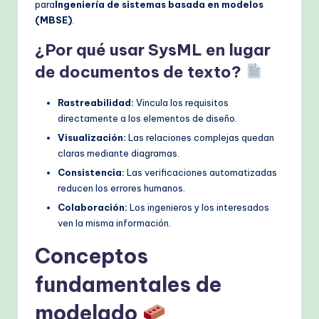
para
Ingeniería de sistemas basada en modelos
h
(MBSE)
.
M
¿Por qué usar SysML en lugar
e
de documentos de texto?
t
Rastreabilidad:
Vincula los requisitos
h
directamente a los elementos de diseño.
o
Visualización:
Las relaciones complejas quedan
claras mediante diagramas.
d
Consistencia:
Las verificaciones automatizadas
s
reducen los errores humanos.
Colaboración:
Los ingenieros y los interesados
ven la misma información.
Conceptos
fundamentales de
modelado