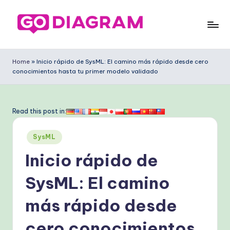
Saltar
al
G
contenido
o
Home
»
Inicio rápido de SysML: El camino más rápido desde cero
conocimientos hasta tu primer modelo validado
D
ia
g
Read this post in:
ra
Publicado
SysML
m
en
Inicio rápido de
S
p
SysML: El camino
a
más rápido desde
ni
cero conocimientos