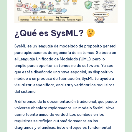
k
fl
o
¿Qué es SysML?
w
s
SysML es un lenguaje de modelado de propósito general
&
para aplicaciones de ingeniería de sistemas. Se basa en
el Lenguaje Unificado de Modelado (UML), pero lo
M
amplía para soportar sistemas no de software. Ya sea
o
que estés diseñando una nave espacial, un dispositivo
médico o un proceso de fabricación, SysML te ayuda a
d
visualizar, especificar, analizar y verificar los requisitos
e
del sistema.
rn
A diferencia de la documentación tradicional, que puede
volverse obsoleta rápidamente, un modelo SysML sirve
T
como fuente única de verdad. Los cambios en los
e
requisitos se reflejan automáticamente en los
diagramas y el análisis. Este enfoque es fundamental
c