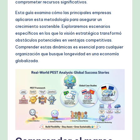
comprometer recursos significativos.
k
Esta guía examina cómo las principales empresas
fl
aplicaron esta metodología para asegurar un
o
crecimiento sostenible. Exploraremos escenarios
específicos en los que la visión estratégica transformó
w
obstáculos potenciales en ventajas competitivas.
s
Comprender estas dinámicas es esencial para cualquier
organización que busque longevidad en una economía
&
globalizada.
M
o
d
e
rn
T
e
c