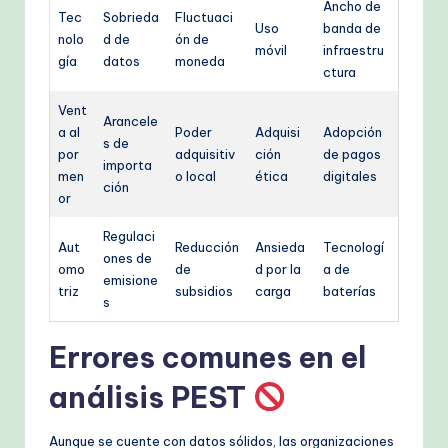
Ancho de
Tec
Sobrieda
Fluctuaci
Uso
banda de
nolo
d de
ón de
móvil
infraestru
gía
datos
moneda
ctura
Vent
Arancele
a al
Poder
Adquisi
Adopción
s de
por
adquisitiv
ción
de pagos
importa
men
o local
ética
digitales
ción
or
Regulaci
Aut
Reducción
Ansieda
Tecnologí
ones de
omo
de
d por la
a de
emisione
triz
subsidios
carga
baterías
s
Errores comunes en el
análisis PEST
Aunque se cuente con datos sólidos, las organizaciones