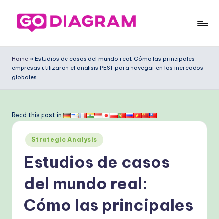
Saltar
al
G
contenido
o
Home
»
Estudios de casos del mundo real: Cómo las principales
empresas utilizaron el análisis PEST para navegar en los mercados
D
globales
ia
g
Read this post in:
ra
m
Publicado
Strategic Analysis
en
S
Estudios de casos
p
del mundo real:
a
Cómo las principales
ni