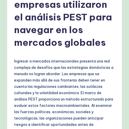
s
empresas utilizaron
h
el análisis PEST para
-
navegar en los
P
r
mercados globales
o
v
Ingresar a mercados internacionales presenta una red
e
compleja de desafíos que las estrategias domésticas a
menudo no logran abordar. Las empresas que se
n
expanden más allá de sus fronteras deben tener en
A
cuenta las regulaciones cambiantes, las sutilezas
culturales y la volatilidad económica. El marco de
I
análisis PEST proporciona un método estructurado para
W
evaluar estos factores macroambientales. Al examinar
las fuerzas políticas, económicas, sociales y
o
tecnológicas, las organizaciones pueden anticipar
r
riesgos e identificar oportunidades antes de