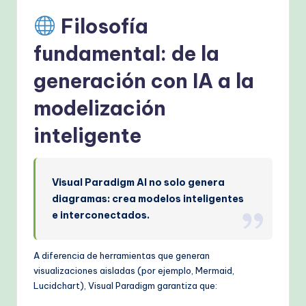
h
Filosofía
M
fundamental: de la
e
generación con IA a la
t
modelización
h
o
inteligente
d
s
Visual Paradigm AI no solo genera
diagramas: crea modelos inteligentes
e interconectados.
A diferencia de herramientas que generan
visualizaciones aisladas (por ejemplo, Mermaid,
Lucidchart), Visual Paradigm garantiza que: