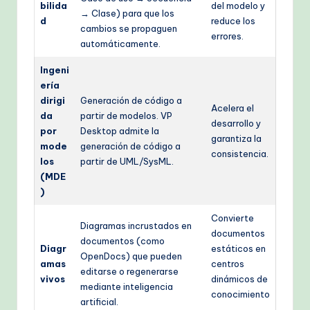
bilida
del modelo y
→ Clase) para que los
d
reduce los
cambios se propaguen
errores.
automáticamente.
Ingeni
ería
dirigi
Generación de código a
Acelera el
da
partir de modelos. VP
desarrollo y
por
Desktop admite la
garantiza la
mode
generación de código a
consistencia.
los
partir de UML/SysML.
(MDE
)
Convierte
Diagramas incrustados en
documentos
documentos (como
Diagr
estáticos en
OpenDocs) que pueden
amas
centros
editarse o regenerarse
vivos
dinámicos de
mediante inteligencia
conocimiento
artificial.
.