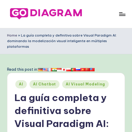
Saltar
al
G
contenido
o
Home
»
La guía completa y definitiva sobre Visual Paradigm AI:
dominando la modelización visual inteligente en múltiples
D
plataformas
ia
g
Read this post in:
ra
m
Publicado
AI
AI Chatbot
AI Visual Modeling
en
S
La guía completa y
p
definitiva sobre
a
Visual Paradigm AI:
ni