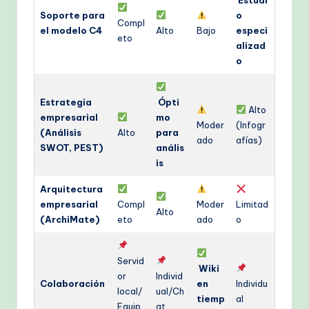
Soporte para
o
Compl
el modelo C4
Alto
Bajo
especi
eto
alizad
o
Estrategia
Ópti
Alto
empresarial
mo
Moder
(Infogr
(Análisis
Alto
para
ado
afías)
SWOT, PEST)
anális
is
Arquitectura
empresarial
Compl
Moder
Limitad
Alto
(ArchiMate)
eto
ado
o
Servid
Wiki
or
Individ
Colaboración
en
Individu
local/
ual/Ch
tiemp
al
Equip
at