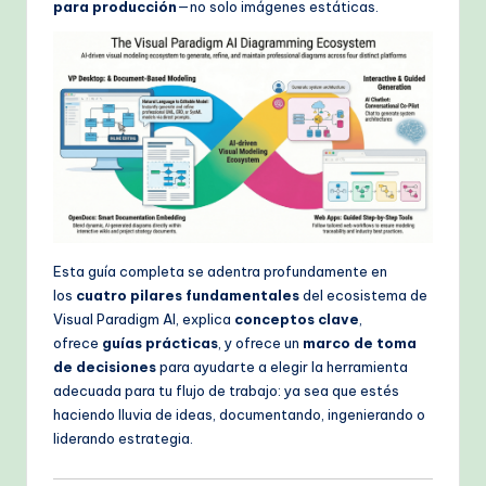
para producción
—no solo imágenes estáticas.
k
fl
o
w
s
&
M
o
Esta guía completa se adentra profundamente en
d
los
cuatro pilares fundamentales
del ecosistema de
Visual Paradigm AI, explica
conceptos clave
,
e
ofrece
guías prácticas
, y ofrece un
marco de toma
rn
de decisiones
para ayudarte a elegir la herramienta
adecuada para tu flujo de trabajo: ya sea que estés
T
haciendo lluvia de ideas, documentando, ingenierando o
e
liderando estrategia.
c