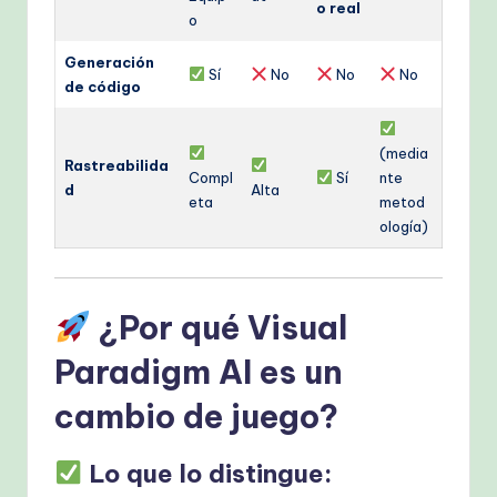
o real
o
Generación
Sí
No
No
No
de código
(media
Rastreabilida
Compl
Sí
nte
d
Alta
eta
metod
ología)
¿Por qué Visual
Paradigm AI es un
cambio de juego?
Lo que lo distingue: