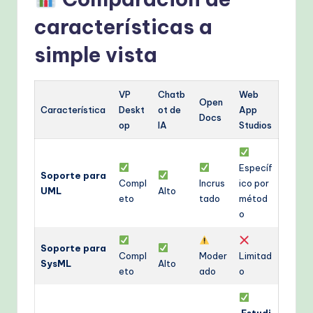
características a
simple vista
VP
Chatb
Web
Open
Característica
Deskt
ot de
App
Docs
op
IA
Studios
Específ
Soporte para
Compl
Incrus
ico por
UML
Alto
eto
tado
métod
o
Soporte para
Compl
Moder
Limitad
SysML
Alto
eto
ado
o
Estudi