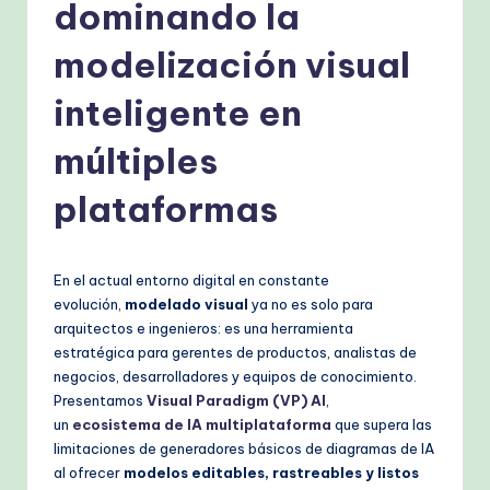
s
dominando la
h
modelización visual
-
inteligente en
P
r
múltiples
o
plataformas
v
e
En el actual entorno digital en constante
n
evolución,
modelado visual
ya no es solo para
A
arquitectos e ingenieros: es una herramienta
estratégica para gerentes de productos, analistas de
I
negocios, desarrolladores y equipos de conocimiento.
W
Presentamos
Visual Paradigm (VP) AI
,
un
ecosistema de IA multiplataforma
que supera las
o
limitaciones de generadores básicos de diagramas de IA
r
al ofrecer
modelos editables, rastreables y listos