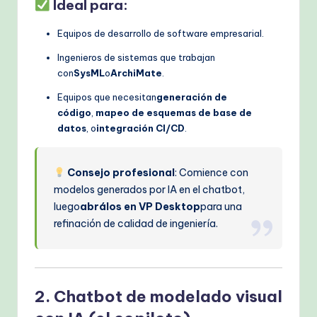
Ideal para:
Equipos de desarrollo de software empresarial.
Ingenieros de sistemas que trabajan
con
SysML
o
ArchiMate
.
Equipos que necesitan
generación de
código
,
mapeo de esquemas de base de
datos
, o
integración CI/CD
.
Consejo profesional
: Comience con
modelos generados por IA en el chatbot,
luego
abrálos en VP Desktop
para una
refinación de calidad de ingeniería.
2. Chatbot de modelado visual