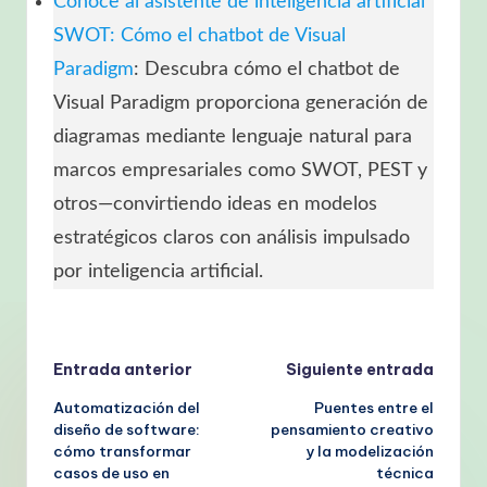
Conoce al asistente de inteligencia artificial
SWOT: Cómo el chatbot de Visual
Paradigm
: Descubra cómo el chatbot de
Visual Paradigm proporciona generación de
diagramas mediante lenguaje natural para
marcos empresariales como SWOT, PEST y
otros—convirtiendo ideas en modelos
estratégicos claros con análisis impulsado
por inteligencia artificial.
Navegación
Entrada anterior
Siguiente entrada
Automatización del
Puentes entre el
de
diseño de software:
pensamiento creativo
cómo transformar
y la modelización
entradas
casos de uso en
técnica