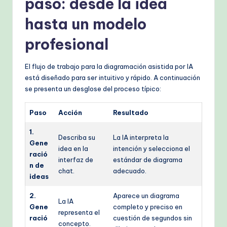
paso: desde la idea
hasta un modelo
profesional
El flujo de trabajo para la diagramación asistida por IA
está diseñado para ser intuitivo y rápido. A continuación
se presenta un desglose del proceso típico:
Paso
Acción
Resultado
1.
Describa su
La IA interpreta la
Gene
idea en la
intención y selecciona el
ració
interfaz de
estándar de diagrama
n de
chat.
adecuado.
ideas
2.
Aparece un diagrama
La IA
Gene
completo y preciso en
representa el
ració
cuestión de segundos sin
concepto.