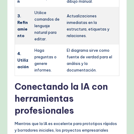
n
dibujo manual.
Utilice
3.
Actualizaciones
comandos de
Refin
inmediatas en la
lenguaje
amie
estructura, etiquetas y
natural para
nto
relaciones.
editar.
Haga
El diagrama sirve como
4.
preguntas o
fuente de verdad para el
Utiliz
genere
análisis y la
ación
informes.
documentación.
Conectando la IA con
herramientas
profesionales
Mientras que la IA es excelente para prototipos rápidos
y borradores iniciales, los proyectos empresariales