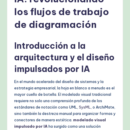
s
h
los flujos de trabajo
-
de diagramación
P
r
Introducción a la
o
arquitectura y el diseño
v
e
impulsados por IA
n
En el mundo acelerado del diseño de sistemas y la
A
estrategia empresarial, la hoja en blanco a menudo es el
I
mayor cuello de botella. El modelado visual tradicional
requiere no solo una comprensión profunda de los
W
estándares de notación como UML,
SysML
, o ArchiMate,
o
sino también la destreza manual para organizar formas y
conectores de manera estética.
modelado visual
r
impulsado por IA
ha surgido como una solución