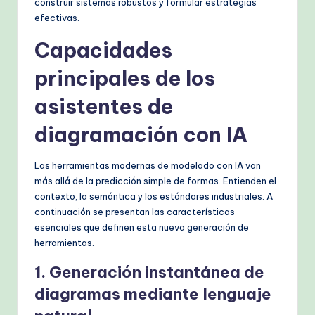
construir sistemas robustos y formular estrategias
h
efectivas.
M
Capacidades
e
principales de los
t
asistentes de
h
diagramación con IA
o
d
Las herramientas modernas de modelado con IA van
s
más allá de la predicción simple de formas. Entienden el
contexto, la semántica y los estándares industriales. A
continuación se presentan las características
esenciales que definen esta nueva generación de
herramientas.
1. Generación instantánea de
diagramas mediante lenguaje