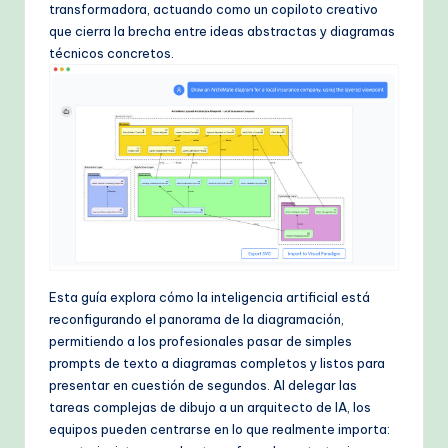
k
transformadora, actuando como un copiloto creativo
que cierra la brecha entre ideas abstractas y diagramas
fl
técnicos concretos.
o
w
s
&
M
o
d
Esta guía explora cómo la inteligencia artificial está
e
reconfigurando el panorama de la diagramación,
rn
permitiendo a los profesionales pasar de simples
prompts de texto a diagramas completos y listos para
T
presentar en cuestión de segundos. Al delegar las
e
tareas complejas de dibujo a un arquitecto de IA, los
equipos pueden centrarse en lo que realmente importa:
c