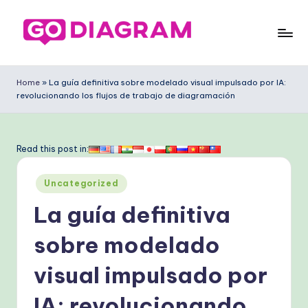
Saltar
al
G
contenido
o
Home
»
La guía definitiva sobre modelado visual impulsado por IA:
revolucionando los flujos de trabajo de diagramación
D
ia
g
Read this post in:
ra
Publicado
Uncategorized
m
en
La guía definitiva
S
p
sobre modelado
a
visual impulsado por
ni
IA: revolucionando