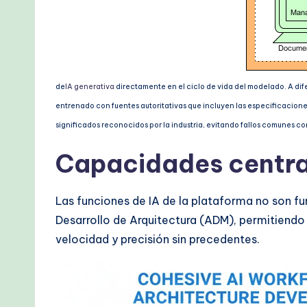
&
M
o
d
de
IA generativa
directamente en el ciclo de vida del modelado. A dif
entrenado con fuentes autoritativas que incluyen las especificaciones
e
significados reconocidos por la industria, evitando fallos comunes c
r
Capacidades centra
n
Las funciones de IA de la plataforma no son fu
T
Desarrollo de Arquitectura (ADM), permitiendo
e
velocidad y precisión sin precedentes.
c
h