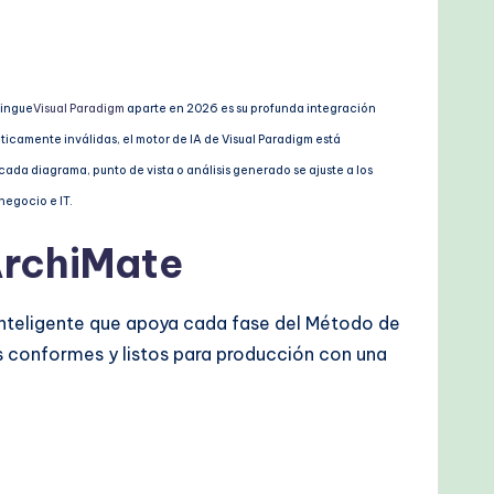
tingue
Visual Paradigm
aparte en 2026 es su profunda integración
ticamente inválidas, el motor de IA de Visual Paradigm está
cada diagrama, punto de vista o análisis generado se ajuste a los
negocio e IT.
ArchiMate
 inteligente que apoya cada fase del Método de
s conformes y listos para producción con una