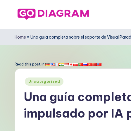
Saltar
al
G
contenido
o
Home
»
Una guía completa sobre el soporte de Visual Par
D
ia
Read this post in:
g
Publicado
Uncategorized
r
en
Una guía completa
a
impulsado por IA
m
S