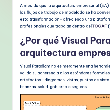
p
A medida que la arquitectura empresarial (EA) ev
los flujos de trabajo de modelado se ha conve
a
esta transformación—ofreciendo una plataform
ni
profesionales que trabajan dentro del
TOGAF
(
s
¿Por qué Visual Par
h
arquitectura empres
-
P
Visual Paradigm no es meramente una herramie
valida su adherencia a los estándares formales
r
artefactos—diagramas, vistas, puntos de vist
o
finanzas, salud, gobierno e seguros.
v
e