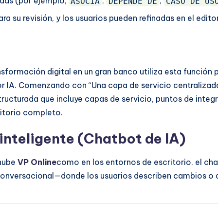
lidas (por ejemplo,
,
,
ASOCIA
DEPENDE DE
CASO DE US
a su revisión, y los usuarios pueden refinadas en el editor
nsformación digital en un gran banco utiliza esta función
por IA. Comenzando con “Una capa de servicio centralizada
structurada que incluye capas de servicio, puntos de inte
ritorio completo.
inteligente (Chatbot de IA)
 nube
VP Online
como en los entornos de escritorio, el ch
nversacional—donde los usuarios describen cambios o adi