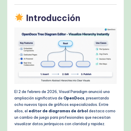
k
fl
Introducción
o
w
s
&
M
o
d
e
El 2 de febrero de 2026, Visual Paradigm anunció una
ampliación significativa de
OpenDocs
, presentando
rn
ocho nuevos tipos de gráficos especializados. Entre
T
ellos, el
editor de diagramas de árbol
destaca como
un cambio de juego para profesionales que necesitan
e
visualizar datos jerárquicos con claridad y rapidez.
c