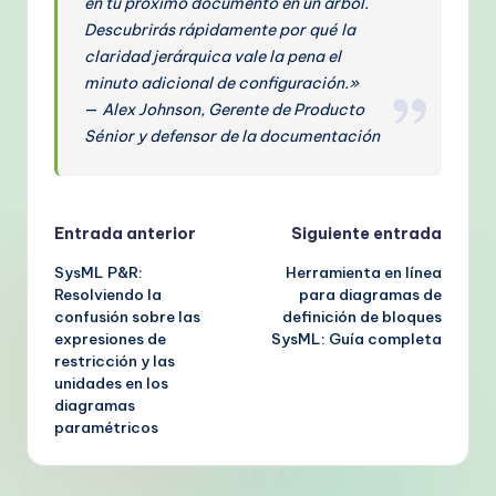
en tu próximo documento en un árbol.
Descubrirás rápidamente por qué la
claridad jerárquica vale la pena el
minuto adicional de configuración.»
—
Alex Johnson, Gerente de Producto
Sénior y defensor de la documentación
Navegación
Entrada anterior
Siguiente entrada
SysML P&R:
Herramienta en línea
de
Resolviendo la
para diagramas de
confusión sobre las
definición de bloques
entradas
expresiones de
SysML: Guía completa
restricción y las
unidades en los
diagramas
paramétricos