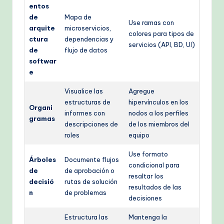
entos
de
Mapa de
Use ramas con
arquite
microservicios,
colores para tipos de
ctura
dependencias y
servicios (API, BD, UI)
de
flujo de datos
softwar
e
Visualice las
Agregue
estructuras de
hipervínculos en los
Organi
informes con
nodos a los perfiles
gramas
descripciones de
de los miembros del
roles
equipo
Use formato
Árboles
Documente flujos
condicional para
de
de aprobación o
resaltar los
decisió
rutas de solución
resultados de las
n
de problemas
decisiones
Estructura las
Mantenga la