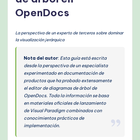
s
h
OpenDocs
-
P
La perspectiva de un experto de terceros sobre dominar
r
la visualización jerárquica
o
Nota del autor
:
Esta guía está escrita
v
desde la perspectiva de un especialista
e
experimentado en documentación de
productos que ha probado extensamente
n
el editor de diagramas de árbol de
A
OpenDocs. Toda la información se basa
I
en materiales oficiales de lanzamiento
de Visual Paradigm combinados con
W
conocimientos prácticos de
o
implementación.
r