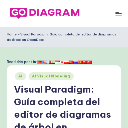
Saltar
al
G
contenido
o
Home
»
Visual Paradigm: Guía completa del editor de diagramas
de árbol en OpenDocs
D
ia
g
Read this post in:
ra
Publicado
AI
AI Visual Modeling
m
en
Visual Paradigm:
S
p
Guía completa del
a
editor de diagramas
ni
de árbol en