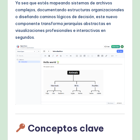
Ya sea que estés mapeando sistemas de archivos
h
complejos, documentando estructuras organizacionales
o diseñando caminos lógicos de decisión, este nuevo
M
componente transforma jerarquías abstractas en
e
visualizaciones profesionales e interactivas en
segundos.
t
h
o
d
s
Conceptos clave