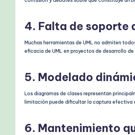
confusión y debates sobre qué constituye un 
M
e
4.
Falta de soporte
t
h
Muchas herramientas de UML no admiten todos l
eficacia de UML en proyectos de desarrollo de
o
d
5.
Modelado dinámic
s
Los diagramas de clases representan principa
limitación puede dificultar la captura efectiv
6.
Mantenimiento q