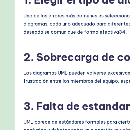
1.
Elegir el tipo de 
&
M
Uno de los errores más comunes es seleccionar
diagramas, cada uno adecuado para diferentes
o
deseada se comunique de forma efectiva
3
4
.
d
e
2.
Sobrecarga de co
r
Los diagramas UML pueden volverse excesivame
n
frustración entre los miembros del equipo, espe
T
e
3.
Falta de estandar
c
h
UML carece de estándares formales para ciert