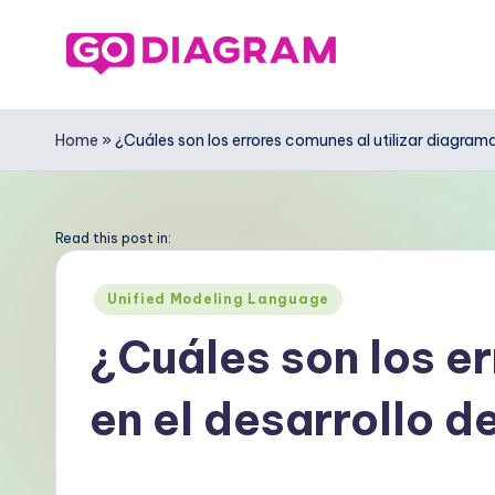
Saltar
al
G
contenido
o
Home
»
¿Cuáles son los errores comunes al utilizar diagram
D
ia
Read this post in:
g
Publicado
Unified Modeling Language
en
r
¿Cuáles son los e
a
en el desarrollo d
m
S