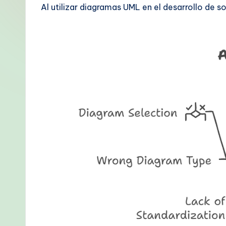
p
Al utilizar diagramas UML en el desarrollo de s
a
ni
s
h
-
P
r
o
v
e