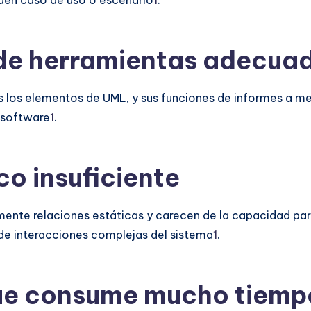
buen caso de uso o escenario
1
.
 de herramientas adecua
os elementos de UML, y sus funciones de informes a menu
 software
1
.
o insuficiente
lmente relaciones estáticas y carecen de la capacidad 
a de interacciones complejas del sistema
1
.
ue consume mucho tiemp