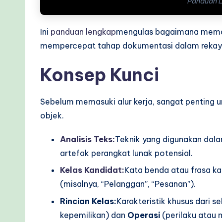
w
Panduan L
s
Ini
panduan lengkap
mengulas bagaimana memanf
&
mempercepat tahap dokumentasi dalam rekaya
M
Konsep Kunci
o
Sebelum memasuki alur kerja, sangat penting 
d
objek.
e
Analisis Teks:
Teknik yang digunakan dala
r
artefak perangkat lunak potensial.
n
Kelas Kandidat:
Kata benda atau frasa ka
(misalnya, “Pelanggan”, “Pesanan”).
T
Rincian Kelas:
Karakteristik khusus dari s
e
kepemilikan) dan
Operasi
(perilaku atau 