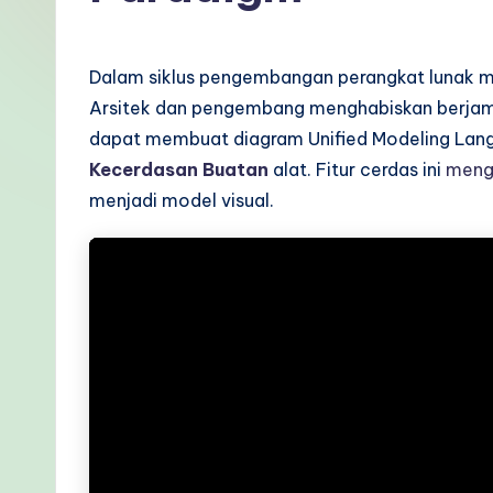
d
o
Dalam siklus pengembangan perangkat lunak mode
n
Arsitek dan pengembang menghabiskan berjam-
dapat membuat diagram Unified Modeling Langua
e
Kecerdasan Buatan
alat. Fitur cerdas ini
meng
si
menjadi model visual.
a
n
-
P
r
o