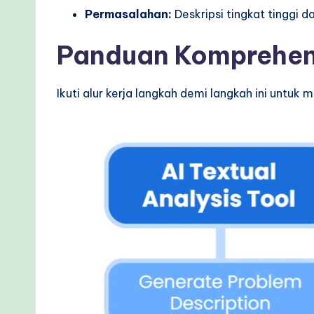
c
Permasalahan:
Deskripsi tingkat tinggi d
h
Panduan Komprehen
M
Ikuti alur kerja langkah demi langkah ini unt
e
t
h
o
d
s