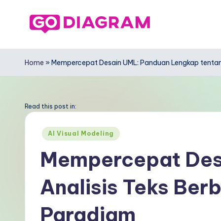
Skip
to
G
content
o
Home
»
Mempercepat Desain UML: Panduan Lengkap tentang
D
ia
Read this post in:
g
Posted
AI Visual Modeling
in
r
Mempercepat Desa
a
Analisis Teks Ber
m
In
Paradigm