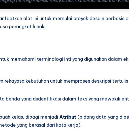
engkap tentang Analisis Teks Berbasis Kecerdasan Buatan Visua
aatkan alat ini untuk memulai proyek desain berbasis
sa perangkat lunak.
untuk memahami terminologi inti yang digunakan dalam ek
m rekayasa kebutuhan untuk memproses deskripsi tertulis
ta benda yang diidentifikasi dalam teks yang mewakili ent
ebuah kelas, dibagi menjadi
Atribut
(bidang data yang diper
metode yang berasal dari kata kerja).