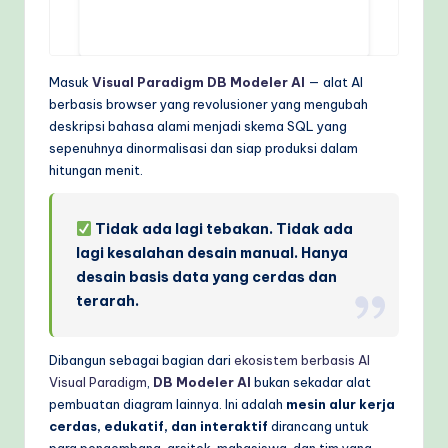
e
c
Masuk
Visual Paradigm DB Modeler AI
— alat AI
h
berbasis browser yang revolusioner yang mengubah
M
deskripsi bahasa alami menjadi skema SQL yang
sepenuhnya dinormalisasi dan siap produksi dalam
e
hitungan menit.
t
h
Tidak ada lagi tebakan. Tidak ada
lagi kesalahan desain manual. Hanya
o
desain basis data yang cerdas dan
d
terarah.
s
Dibangun sebagai bagian dari
ekosistem berbasis AI
Visual Paradigm
,
DB Modeler AI
bukan sekadar alat
pembuatan diagram lainnya. Ini adalah
mesin alur kerja
cerdas, edukatif, dan interaktif
dirancang untuk