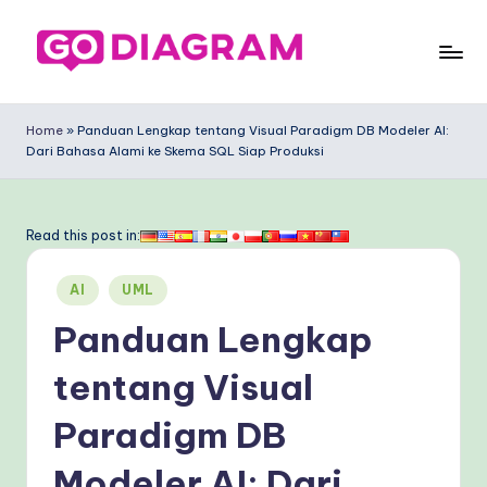
Skip
to
G
content
o
Home
»
Panduan Lengkap tentang Visual Paradigm DB Modeler AI:
Dari Bahasa Alami ke Skema SQL Siap Produksi
D
ia
g
Read this post in:
ra
Posted
AI
UML
m
in
Panduan Lengkap
In
d
tentang Visual
o
Paradigm DB
n
Modeler AI: Dari