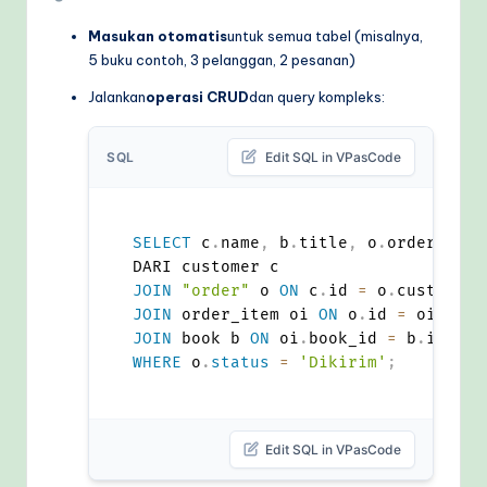
Masukan otomatis
untuk semua tabel (misalnya,
5 buku contoh, 3 pelanggan, 2 pesanan)
Jalankan
operasi CRUD
dan query kompleks:
SQL
Edit SQL in VPasCode
SELECT
 c
.
name
,
 b
.
title
,
 o
.
order_date

JOIN
"order"
 o 
ON
 c
.
id 
=
 o
.
JOIN
 order_item oi 
ON
 o
.
id 
=
 oi
.
JOIN
 book b 
ON
 oi
.
book_id 
=
 b
.
WHERE
 o
.
status
=
'Dikirim'
;
Edit SQL in VPasCode