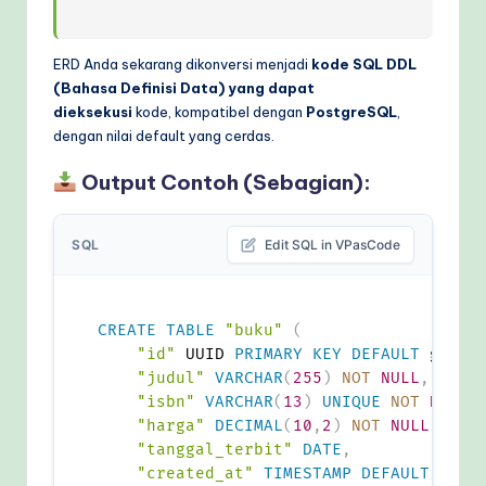
ERD Anda sekarang dikonversi menjadi
kode SQL DDL
(Bahasa Definisi Data) yang dapat
dieksekusi
kode, kompatibel dengan
PostgreSQL
,
dengan nilai default yang cerdas.
Output Contoh (Sebagian):
SQL
Edit SQL in VPasCode
CREATE
TABLE
"buku"
(
"id"
 UUID 
PRIMARY
KEY
DEFAULT
 gen_r
"judul"
VARCHAR
(
255
)
NOT
NULL
,
"isbn"
VARCHAR
(
13
)
UNIQUE
NOT
NULL
,
"harga"
DECIMAL
(
10
,
2
)
NOT
NULL
,
"tanggal_terbit"
DATE
,
"created_at"
TIMESTAMP
DEFAULT
CURR