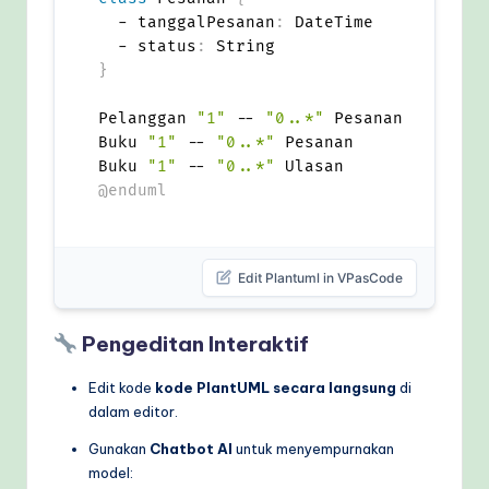
  - tanggalPesanan
:
 DateTime

  - status
:
}
Pelanggan 
"1"
 -- 
"0..*"
 Pesanan

Buku 
"1"
 -- 
"0..*"
 Pesanan

Buku 
"1"
 -- 
"0..*"
@enduml
Edit Plantuml in VPasCode
Pengeditan Interaktif
Edit kode
kode PlantUML secara langsung
di
dalam editor.
Gunakan
Chatbot AI
untuk menyempurnakan
model: