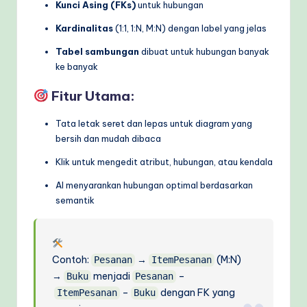
Kunci Asing (FKs)
untuk hubungan
Kardinalitas
(1:1, 1:N, M:N) dengan label yang jelas
Tabel sambungan
dibuat untuk hubungan banyak
ke banyak
Fitur Utama:
Tata letak seret dan lepas untuk diagram yang
bersih dan mudah dibaca
Klik untuk mengedit atribut, hubungan, atau kendala
AI menyarankan hubungan optimal berdasarkan
semantik
Contoh:
→
(M:N)
Pesanan
ItemPesanan
→
menjadi
–
Buku
Pesanan
–
dengan FK yang
ItemPesanan
Buku