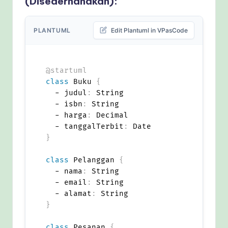
(Disederhanakan):
PLANTUML
Edit Plantuml in VPasCode
@startuml
class
 Buku 
{
  - judul
:
 String

  - isbn
:
 String

  - harga
:
 Decimal

  - tanggalTerbit
:
}
class
 Pelanggan 
{
  - nama
:
 String

  - email
:
 String

  - alamat
:
}
class
 Pesanan 
{