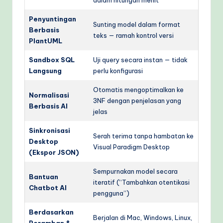
dalam hitungan menit
Penyuntingan
Sunting model dalam format
Berbasis
teks — ramah kontrol versi
PlantUML
Sandbox SQL
Uji query secara instan — tidak
Langsung
perlu konfigurasi
Otomatis mengoptimalkan ke
Normalisasi
3NF dengan penjelasan yang
Berbasis AI
jelas
Sinkronisasi
Serah terima tanpa hambatan ke
Desktop
Visual Paradigm Desktop
(Ekspor JSON)
Sempurnakan model secara
Bantuan
iteratif (“Tambahkan otentikasi
Chatbot AI
pengguna”)
Berdasarkan
Berjalan di Mac, Windows, Linux,