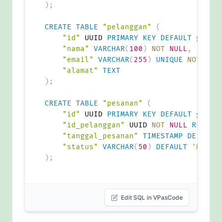
)
;
CREATE
TABLE
"pelanggan"
(
"id"
 UUID 
PRIMARY
KEY
DEFAULT
 gen_r
"nama"
VARCHAR
(
100
)
NOT
NULL
,
"email"
VARCHAR
(
255
)
UNIQUE
NOT
NUL
"alamat"
TEXT
)
;
CREATE
TABLE
"pesanan"
(
"id"
 UUID 
PRIMARY
KEY
DEFAULT
 gen_r
"id_pelanggan"
 UUID 
NOT
NULL
REFERE
"tanggal_pesanan"
TIMESTAMP
DEFAULT
"status"
VARCHAR
(
50
)
DEFAULT
'Menun
)
;
Edit SQL in VPasCode