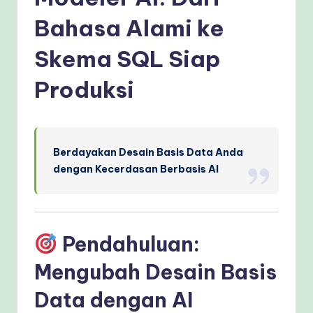
e
si
Bahasa Alami ke
a
Skema SQL Siap
n
Produksi
-
P
r
Berdayakan Desain Basis Data Anda
o
dengan Kecerdasan Berbasis AI
v
e
n
Pendahuluan:
A
Mengubah Desain Basis
I
Data dengan AI
W