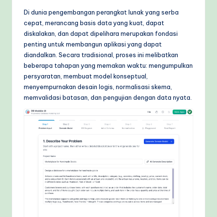
o
Di dunia pengembangan perangkat lunak yang serba
r
cepat, merancang basis data yang kuat, dapat
diskalakan, dan dapat dipelihara merupakan fondasi
k
penting untuk membangun aplikasi yang dapat
fl
diandalkan. Secara tradisional, proses ini melibatkan
beberapa tahapan yang memakan waktu: mengumpulkan
o
persyaratan, membuat model konseptual,
w
menyempurnakan desain logis, normalisasi skema,
memvalidasi batasan, dan pengujian dengan data nyata.
s
&
M
o
d
e
rn
T