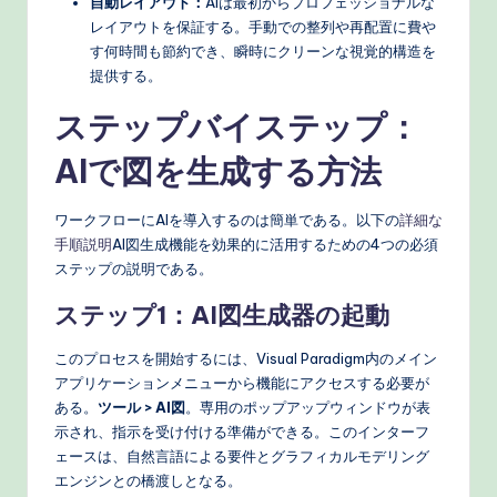
自動レイアウト：
AIは最初からプロフェッショナルな
レイアウトを保証する。手動での整列や再配置に費や
す何時間も節約でき、瞬時にクリーンな視覚的構造を
提供する。
ステップバイステップ：
AIで図を生成する方法
ワークフローにAIを導入するのは簡単である。以下の
詳細な
手順説明
AI図生成機能を効果的に活用するための4つの必須
ステップの説明である。
ステップ1：AI図生成器の起動
このプロセスを開始するには、Visual Paradigm内のメイン
アプリケーションメニューから機能にアクセスする必要が
ある。
ツール > AI図
。専用のポップアップウィンドウが表
示され、指示を受け付ける準備ができる。このインターフ
ェースは、自然言語による要件とグラフィカルモデリング
エンジンとの橋渡しとなる。