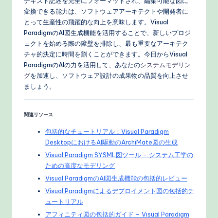
テキスト記述を完全にフォーマットされ、編集可能な図に
変換できる能力は、ソフトウェアアーキテクトや開発者に
とって生産性の飛躍的な向上を意味します。Visual
ParadigmのAI図生成機能を活用することで、新しいプロジ
ェクトを始める際の障壁を排除し、最も重要なアーキテク
チャ的決定に時間を割くことができます。今日からVisual
ParadigmのAIの力を活用して、あなたの
システムモデリン
グ
を加速し、ソフトウェア設計の成果物の品質を向上させ
ましょう。
関連リソース
包括的なチュートリアル：Visual Paradigm
DesktopにおけるAI駆動のArchiMate図の生成
Visual Paradigm SYSML図ツール – システム工学の
ための高度なモデリング
Visual ParadigmのAI図生成機能の包括的レビュー
Visual Paradigmによるデプロイメント図の包括的チ
ュートリアル
アフィニティ図の包括的ガイド – Visual Paradigm