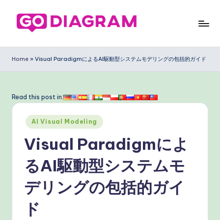
Skip
to
G
content
o
Home
»
Visual ParadigmによるAI駆動型システムモデリングの包括的ガイド
D
ia
Read this post in:
g
Posted
ra
AI Visual Modeling
in
m
Visual Paradigmによ
J
るAI駆動型システムモ
a
デリングの包括的ガイ
p
a
ド