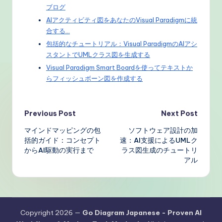
ブログ
AIアクティビティ図をあなたのVisual Paradigmに統
合する…
包括的なチュートリアル：Visual ParadigmのAIアシ
スタントでUMLクラス図を生成する
Visual Paradigm Smart Boardを使ってテキストか
らフィッシュボーン図を作成する
Post
Previous Post
Next Post
マインドマッピングの包
ソフトウェア設計の加
navigation
括的ガイド：コンセプト
速：AI支援によるUMLク
からAI駆動の実行まで
ラス図生成のチュートリ
アル
Copyright 2026 —
Go Diagram Japanese - Proven AI