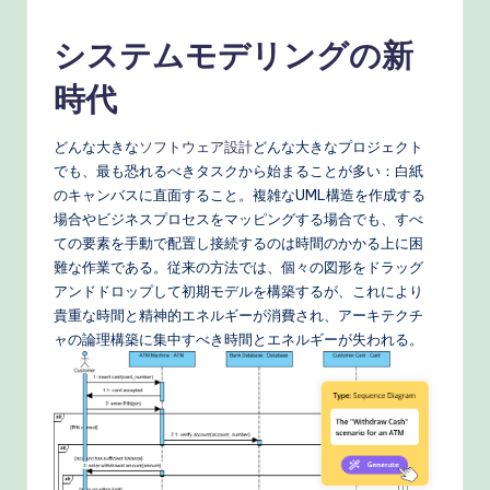
n
e
システムモデリングの新
s
時代
e
-
どんな大きな
ソフトウェア設計
どんな大きなプロジェクト
でも、最も恐れるべきタスクから始まることが多い：白紙
P
のキャンバスに直面すること。複雑なUML構造を作成する
r
場合やビジネスプロセスをマッピングする場合でも、すべ
ての要素を手動で配置し接続するのは時間のかかる上に困
o
難な作業である。従来の方法では、個々の図形をドラッグ
v
アンドドロップして初期モデルを構築するが、これにより
貴重な時間と精神的エネルギーが消費され、アーキテクチ
e
ャの論理構築に集中すべき時間とエネルギーが失われる。
n
A
I
W