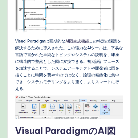
o
r
k
fl
Visual Paradigmは画期的な
AI図生成機能
この特定の課題を
o
解決するために導入された。この強力なAIツールは、平易な
w
言語で書かれた単純なトピックやシステムの説明を、即座
に構造的で整然とした図に変換できる。初期設計フェーズ
s
を加速することで、システムアーキテクトや開発者は図を
&
描くことに時間を費やすのではなく、論理の精緻化に集中
でき、システムモデリングをより速く、よりスマートに行
M
える。
o
d
e
rn
Visual ParadigmのAI図
T