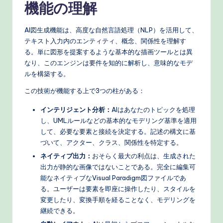
機能の理解
e
c
AI図生成機能は、高度な自然言語処理（NLP）を活用して、
テキスト入力内のエンティティ、概念、関係性を理解す
h
る。単に図形を提案するような基本的な描画ツールとは異
M
なり、このエンジンは要件を知的に解析し、意味的なモデ
ルを構築する。
e
この技術が機能する上で3つの柱がある：
t
インテリジェント分析：
AIはあなたのトピックを処理
h
し、UMLルールなどの基本的なモデリング基準を適用
o
して、必要な要素と接続を決定する。記述の構文に基
づいて、アクター、クラス、関係性を特定する。
d
ネイティブ出力：
おそらく最大の利点は、生成された
s
出力が静的な画像ではないことである。完全に編集可
能なネイティブなVisual Paradigm図ファイルであ
る。ユーザーは要素を即座に操作したり、スタイルを
変更したり、変換手順を経ることなく、モデリングを
継続できる。