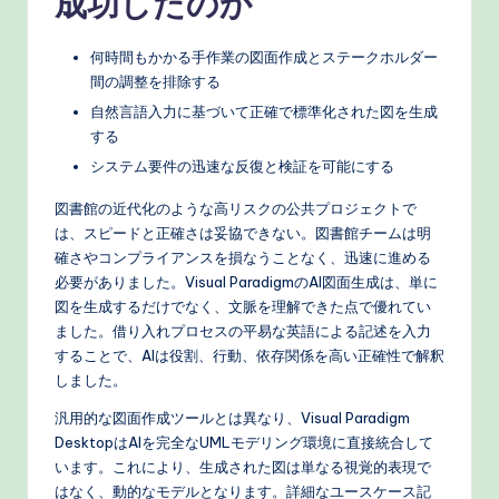
成功したのか
何時間もかかる手作業の図面作成とステークホルダー
間の調整を排除する
自然言語入力に基づいて正確で標準化された図を生成
する
システム要件の迅速な反復と検証を可能にする
図書館の近代化のような高リスクの公共プロジェクトで
は、スピードと正確さは妥協できない。図書館チームは明
確さやコンプライアンスを損なうことなく、迅速に進める
必要がありました。Visual ParadigmのAI図面生成は、単に
図を生成するだけでなく、文脈を理解できた点で優れてい
ました。借り入れプロセスの平易な英語による記述を入力
することで、AIは役割、行動、依存関係を高い正確性で解釈
しました。
汎用的な図面作成ツールとは異なり、Visual Paradigm
DesktopはAIを完全なUMLモデリング環境に直接統合して
います。これにより、生成された図は単なる視覚的表現で
はなく、動的なモデルとなります。詳細なユースケース記