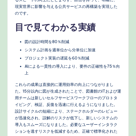
o
現実世界に影響を与える公共サービスの再構築を実現した
r
のです。
k
目で見てわかる実績
fl
図の設計時間を80％削減
o
システム計画を週単位から分単位に加速
w
プロジェクト実装の遅延を60％削減
s
AIによる一貫性の導入により、要件の正確性を75％向
&
上
M
これらの成果は直接的に運用効率の向上につながりまし
た。15分以内に図が生成されたことで、図書館のITおよび運
o
用チームは新しいセルフサービスワークフローのプロトタ
d
イピング、検証、反復を迅速に行えるようになりました。
設計サイクルの短縮により、ステークホルダーのレビュー
e
が迅速化され、誤解のリスクが低下し、新しいシステムの
rn
導入もスムーズになりました。必要なユーザーインタラク
ションを逃すリスクを低減するため、正確で標準化された
T