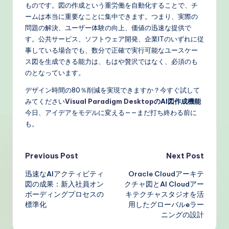
ものです。図の作成という重労働を自動化することで、チ
ームは本当に重要なことに集中できます。つまり、実際の
問題の解決、ユーザー体験の向上、価値の迅速な提供で
す。公共サービス、ソフトウェア開発、企業ITのいずれに従
事している場合でも、数分で正確で実行可能なユースケー
ス図を生成できる能力は、もはや贅沢ではなく、必須のも
のとなっています。
デザイン時間の80％削減を実現できますか？今すぐ試して
みてください
Visual Paradigm Desktop
のAI図作成機能
今日、アイデアをモデルに変える——まだ打ち終わる前に
も。
Post
Previous Post
Next Post
迅速なAIアクティビティ
Oracle Cloudアーキテ
navigation
図の成果：新入社員オン
クチャ図とAI Cloudアー
ボーディングプロセスの
キテクチャスタジオを活
標準化
用したグローバルeラー
ニングの設計