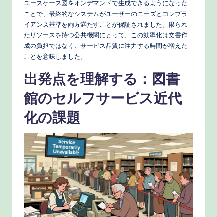
ユースケース図をオンデマンドで生成できるようになった
e
ことで、最終的なシステムがユーザーのニーズとコンプラ
イアンス基準を両方満たすことが保証されました。限られ
c
たリソースを持つ公共機関にとって、この効率化は文書作
h
成の負担ではなく、サービス品質に注力する時間が増えた
ことを意味しました。
M
出発点を理解する：図書
e
t
館のセルフサービス近代
h
化の課題
o
d
s