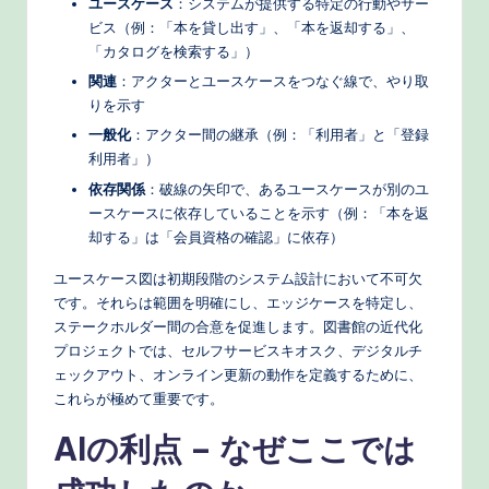
ユースケース
：システムが提供する特定の行動やサー
ビス（例：「本を貸し出す」、「本を返却する」、
「カタログを検索する」）
関連
：アクターとユースケースをつなぐ線で、やり取
りを示す
一般化
：アクター間の継承（例：「利用者」と「登録
利用者」）
依存関係
：破線の矢印で、あるユースケースが別のユ
ースケースに依存していることを示す（例：「本を返
却する」は「会員資格の確認」に依存）
ユースケース図は初期段階のシステム設計において不可欠
です。それらは範囲を明確にし、エッジケースを特定し、
ステークホルダー間の合意を促進します。図書館の近代化
プロジェクトでは、セルフサービスキオスク、デジタルチ
ェックアウト、オンライン更新の動作を定義するために、
これらが極めて重要です。
AIの利点 – なぜここでは