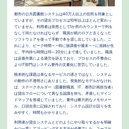
都市の公共図書館システムは40万人以上の住民を対象とし
ていますが、その貸出プロセスは10年以上ほとんど変わっ
ていません。利用者は依然として1か所のカウンターで列を
なして待たなければならず、職員が紙のログと古くなった
ソフトウェアを使って手動で本を貸し出していました。こ
れにより、ピーク時間——特に放課後や週末——に混雑が生
じ、平均待ち時間は15～20分にまで達していました。職員
は反復作業による過労を訴えており、プロセスの不整合に
よりIT部門はシステム要件の文書化に苦労していました。
根本的な課題は単なるサービスの遅さではなく、システム
の動作の不透明さにありました。視覚的なモデルがなけれ
ば、ステークホルダー（図書館職員、IT、都市計画担当者）
は貸出フローについて異なる認識を持ち、矛盾したマイン
ドマップを形成していました。要件は断片的なメモやメー
ル、口頭合意に記録されており、システム設計が誤りを生
みやすく、時間もかかりました。
利用者が貸出システムとどのようにやり取りするかを明確
かつ一貫してマッピングする方法が必要でした。ユースケ