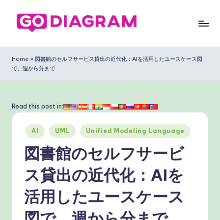
Skip
to
G
content
o
Home
»
図書館のセルフサービス貸出の近代化：AIを活用したユースケース図
で、週から分まで
D
ia
g
Read this post in:
ra
Posted
AI
UML
Unified Modeling Language
m
in
図書館のセルフサービ
J
a
ス貸出の近代化：AIを
p
活用したユースケース
a
図で、週から分まで