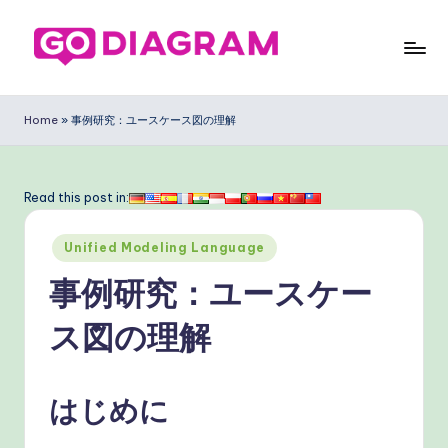
Skip
to
G
content
o
Home
»
事例研究：ユースケース図の理解
D
ia
Read this post in:
g
Posted
ra
Unified Modeling Language
in
m
事例研究：ユースケー
J
ス図の理解
a
p
はじめに
a