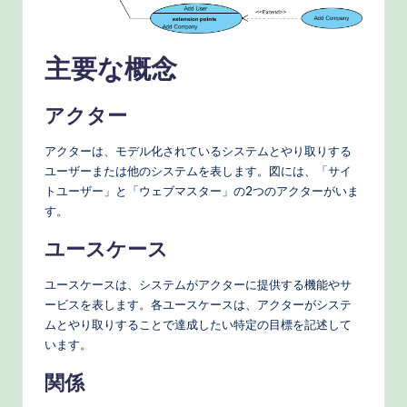
o
r
主要な概念
k
fl
アクター
o
アクターは、モデル化されているシステムとやり取りする
w
ユーザーまたは他のシステムを表します。図には、「サイ
s
トユーザー」と「ウェブマスター」の2つのアクターがいま
す。
&
ユースケース
M
o
ユースケースは、システムがアクターに提供する機能やサ
ービスを表します。各ユースケースは、アクターがシステ
d
ムとやり取りすることで達成したい特定の目標を記述して
e
います。
rn
関係
T