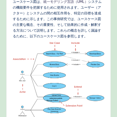
n
ユースケース図は、
統一モデリング言語（UML）
システム
e
の機能要件を把握するために使用されます。ユーザー（ア
クター）とシステムの間の相互作用を、特定の目標を達成
s
するために示します。この事例研究では、ユースケース図
e
の主要な概念、その重要性、そして効果的に作成・解釈す
る方法について説明します。これらの概念を詳しく議論す
-
るために、以下のユースケース図を参照します。
P
r
o
v
e
n
A
I
W