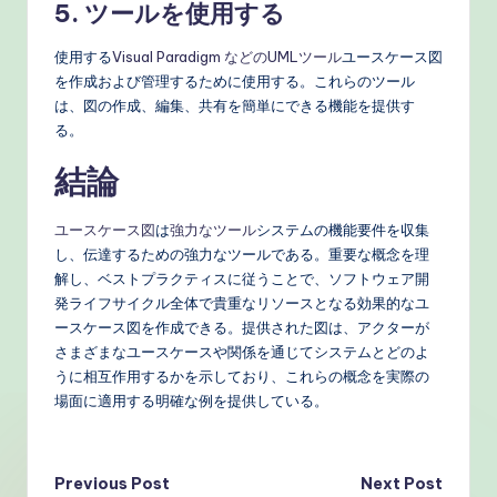
5. ツールを使用する
使用する
Visual Paradigm などのUMLツール
ユースケース図
を作成および管理するために使用する。これらのツール
は、図の作成、編集、共有を簡単にできる機能を提供す
る。
結論
ユースケース図
は
強力なツール
システムの機能要件を収集
し、伝達するための強力なツールである。重要な概念を理
解し、ベストプラクティスに従うことで、ソフトウェア開
発ライフサイクル全体で貴重なリソースとなる効果的なユ
ースケース図を作成できる。提供された図は、アクターが
さまざまなユースケースや関係を通じてシステムとどのよ
うに相互作用するかを示しており、これらの概念を実際の
場面に適用する明確な例を提供している。
Post
Previous Post
Next Post