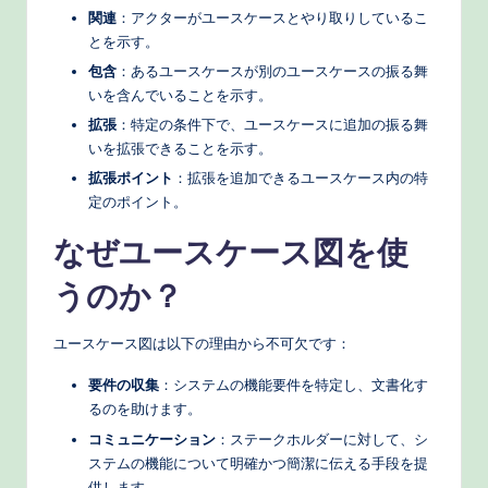
関連
：アクターがユースケースとやり取りしているこ
e
とを示す。
c
包含
：あるユースケースが別のユースケースの振る舞
いを含んでいることを示す。
h
拡張
：特定の条件下で、ユースケースに追加の振る舞
M
いを拡張できることを示す。
e
拡張ポイント
：拡張を追加できるユースケース内の特
定のポイント。
t
h
なぜユースケース図を使
o
うのか？
d
ユースケース図は以下の理由から不可欠です：
s
要件の収集
：システムの機能要件を特定し、文書化す
るのを助けます。
コミュニケーション
：ステークホルダーに対して、シ
ステムの機能について明確かつ簡潔に伝える手段を提
供します。