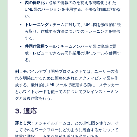
図の簡略化：
必須の情報のみを捉える簡略化された
UML図のバージョンを使用する。不要な詳細は含めな
い。
トレーニング：
チームに対して、UML図を効果的に読
み取り、作成する方法についてのトレーニングを提供
する。
共同作業用ツール：
チームメンバーが図に簡単に貢
献・レビューできる共同作業用のUMLツールを使用す
る。
例：
モバイルアプリ開発プロジェクトでは、ユーザーの流
れを明確にするために簡略化されたアクティビティ図を作
成する。最終的にUMLツールで確定する前に、ステッカー
とホワイトボードを使って図についてブレインストーミン
グと反復作業を行う。
3. 適応
落とし穴：
アジャイルチームは、どのUML図を使うか、そ
してそれをワークフローにどのように統合するかについて
慎重に選択し、不要な負荷を避ける必要がある。