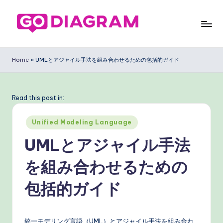
Skip
to
G
content
o
Home
»
UMLとアジャイル手法を組み合わせるための包括的ガイド
D
ia
Read this post in:
g
Posted
ra
Unified Modeling Language
in
m
UMLとアジャイル手法
J
を組み合わせるための
a
包括的ガイド
p
a
統一モデリング言語（UML）とアジャイル手法を組み合わ