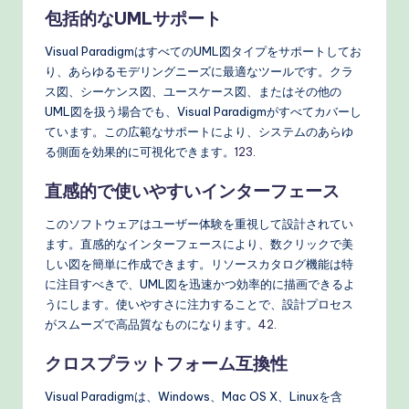
包括的なUMLサポート
Visual ParadigmはすべてのUML図タイプをサポートしてお
り、あらゆるモデリングニーズに最適なツールです。クラ
ス図、シーケンス図、ユースケース図、またはその他の
UML図を扱う場合でも、Visual Paradigmがすべてカバーし
ています。この広範なサポートにより、システムのあらゆ
る側面を効果的に可視化できます。
1
2
3
.
直感的で使いやすいインターフェース
このソフトウェアはユーザー体験を重視して設計されてい
ます。直感的なインターフェースにより、数クリックで美
しい図を簡単に作成できます。リソースカタログ機能は特
に注目すべきで、UML図を迅速かつ効率的に描画できるよ
うにします。使いやすさに注力することで、設計プロセス
がスムーズで高品質なものになります。
4
2
.
クロスプラットフォーム互換性
Visual Paradigmは、Windows、Mac OS X、Linuxを含