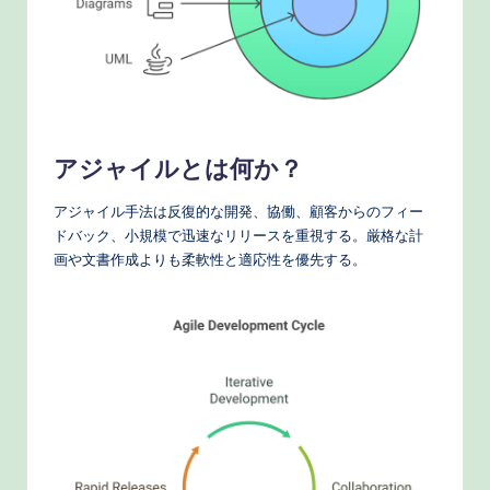
o
r
k
fl
o
アジャイルとは何か？
w
アジャイル手法は反復的な開発、協働、顧客からのフィー
s
ドバック、小規模で迅速なリリースを重視する。厳格な計
画や文書作成よりも柔軟性と適応性を優先する。
&
M
o
d
e
rn
T