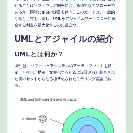
n
せることはソフトウェア開発における強力なアプローチで
e
あるが、同時に独自の課題も伴う。このガイドは、一般的
s
な落とし穴を回避し、UMLをアジャイルワークフローに統
合する利点を最大化するのに役立つ。
e
UMLとアジャイルの紹介
-
P
UMLとは何か？
r
UMLは、ソフトウェアシステムのアーティファクトを指
o
定、可視化、構築、文書化するために設計された統合され
v
た図のセットからなる標準化されたモデリング言語であ
る。
e
n
A
I
W