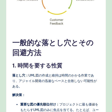
e
c
h
M
e
一般的な落とし穴とその
t
回避方法
h
o
1. 時間を要する性質
d
落とし穴：
UML図の作成と維持は時間のかかる作業であ
s
り、アジャイル開発の迅速なペースと合致しない可能性が
ある。
解決策：
重要な図の優先順位付け：
プロジェクトに最も価値を
もたらすUML図のみに焦点を当てる。たとえば、ユー