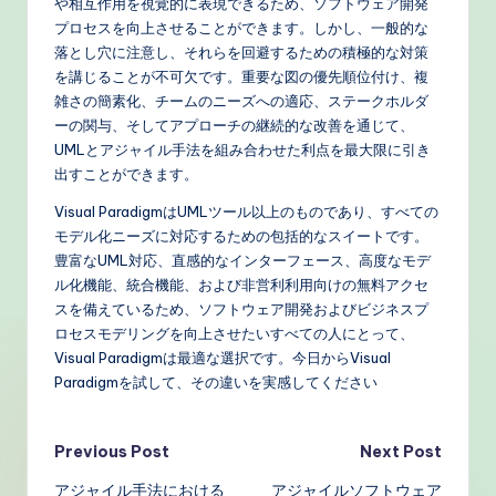
や相互作用を視覚的に表現できるため、ソフトウェア開発
プロセスを向上させることができます。しかし、一般的な
落とし穴に注意し、それらを回避するための積極的な対策
を講じることが不可欠です。重要な図の優先順位付け、複
雑さの簡素化、チームのニーズへの適応、ステークホルダ
ーの関与、そしてアプローチの継続的な改善を通じて、
UMLとアジャイル手法を組み合わせた利点を最大限に引き
出すことができます。
Visual ParadigmはUMLツール以上のものであり、すべての
モデル化ニーズに対応するための包括的なスイートです。
豊富なUML対応、直感的なインターフェース、高度なモデ
ル化機能、統合機能、および非営利利用向けの無料アクセ
スを備えているため、ソフトウェア開発およびビジネスプ
ロセスモデリングを向上させたいすべての人にとって、
Visual Paradigmは最適な選択です。今日からVisual
Paradigmを試して、その違いを実感してください
Post
Previous Post
Next Post
アジャイル手法における
アジャイルソフトウェア