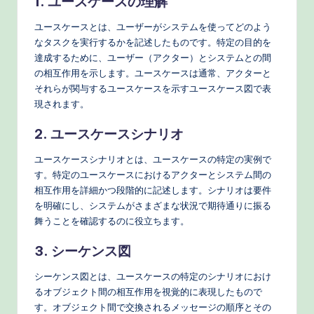
1. ユースケースの理解
o
ユースケースとは、ユーザーがシステムを使ってどのよう
r
なタスクを実行するかを記述したものです。特定の目的を
k
達成するために、ユーザー（アクター）とシステムとの間
の相互作用を示します。ユースケースは通常、アクターと
fl
それらが関与するユースケースを示すユースケース図で表
o
現されます。
w
2. ユースケースシナリオ
s
ユースケースシナリオとは、ユースケースの特定の実例で
&
す。特定のユースケースにおけるアクターとシステム間の
相互作用を詳細かつ段階的に記述します。シナリオは要件
M
を明確にし、システムがさまざまな状況で期待通りに振る
o
舞うことを確認するのに役立ちます。
d
3. シーケンス図
e
シーケンス図とは、ユースケースの特定のシナリオにおけ
rn
るオブジェクト間の相互作用を視覚的に表現したもので
T
す。オブジェクト間で交換されるメッセージの順序とその