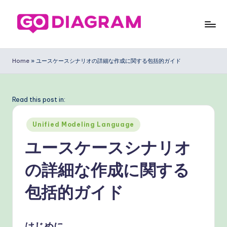
Skip
to
G
content
o
Home
»
ユースケースシナリオの詳細な作成に関する包括的ガイド
D
ia
Read this post in:
g
Posted
ra
Unified Modeling Language
in
m
ユースケースシナリオ
J
の詳細な作成に関する
a
包括的ガイド
p
a
はじめに