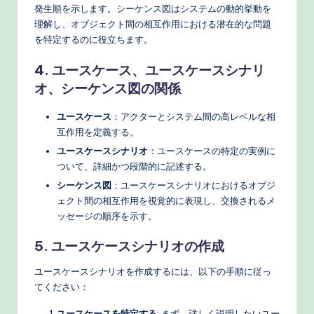
発生順を示します。シーケンス図はシステムの動的挙動を
e
理解し、オブジェクト間の相互作用における潜在的な問題
c
を特定するのに役立ちます。
h
4. ユースケース、ユースケースシナリ
M
オ、シーケンス図の関係
e
ユースケース
：アクターとシステム間の高レベルな相
t
互作用を定義する。
ユースケースシナリオ
：ユースケースの特定の実例に
h
ついて、詳細かつ段階的に記述する。
o
シーケンス図
：ユースケースシナリオにおけるオブジ
ェクト間の相互作用を視覚的に表現し、交換されるメ
d
ッセージの順序を示す。
s
5. ユースケースシナリオの作成
ユースケースシナリオを作成するには、以下の手順に従っ
てください：
ユースケースを特定する
: まず、詳しく説明したいユー