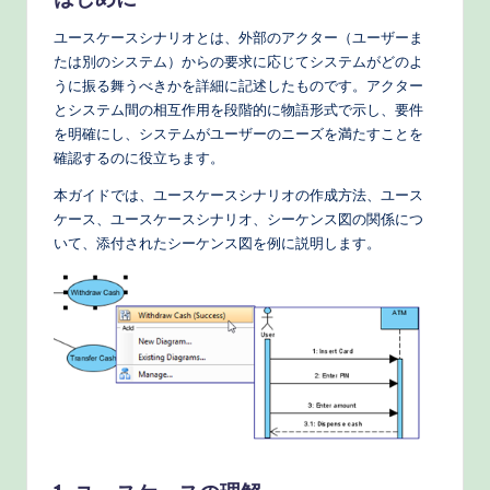
n
e
ユースケースシナリオとは、外部のアクター（ユーザーま
たは別のシステム）からの要求に応じてシステムがどのよ
s
うに振る舞うべきかを詳細に記述したものです。アクター
e
とシステム間の相互作用を段階的に物語形式で示し、要件
を明確にし、システムがユーザーのニーズを満たすことを
-
確認するのに役立ちます。
P
本ガイドでは、ユースケースシナリオの作成方法、ユース
r
ケース、ユースケースシナリオ、シーケンス図の関係につ
いて、添付されたシーケンス図を例に説明します。
o
v
e
n
A
I
W