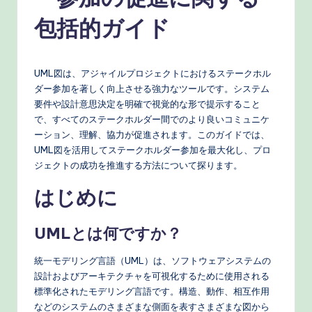
n
e
包括的ガイド
s
e
UML図は、アジャイルプロジェクトにおけるステークホル
-
ダー参加を著しく向上させる強力なツールです。システム
要件や設計意思決定を明確で視覚的な形で提示すること
P
で、すべてのステークホルダー間でのより良いコミュニケ
r
ーション、理解、協力が促進されます。このガイドでは、
UML図を活用してステークホルダー参加を最大化し、プロ
o
ジェクトの成功を推進する方法について探ります。
v
はじめに
e
n
UMLとは何ですか？
A
統一モデリング言語（UML）は、ソフトウェアシステムの
I
設計およびアーキテクチャを可視化するために使用される
標準化されたモデリング言語です。構造、動作、相互作用
W
などのシステムのさまざまな側面を表すさまざまな図から