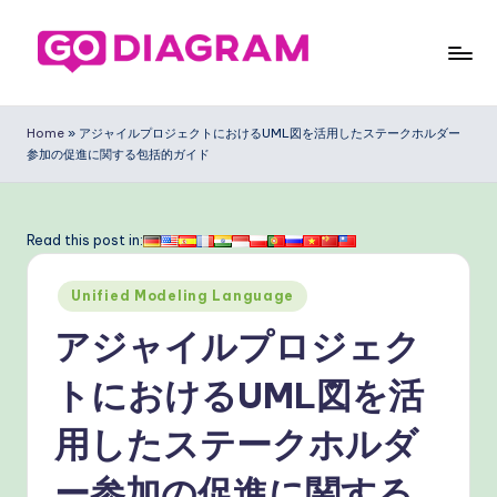
Skip
to
G
content
o
Home
»
アジャイルプロジェクトにおけるUML図を活用したステークホルダー
参加の促進に関する包括的ガイド
D
ia
g
Read this post in:
ra
Posted
Unified Modeling Language
m
in
アジャイルプロジェク
J
a
トにおけるUML図を活
p
用したステークホルダ
a
ー参加の促進に関する