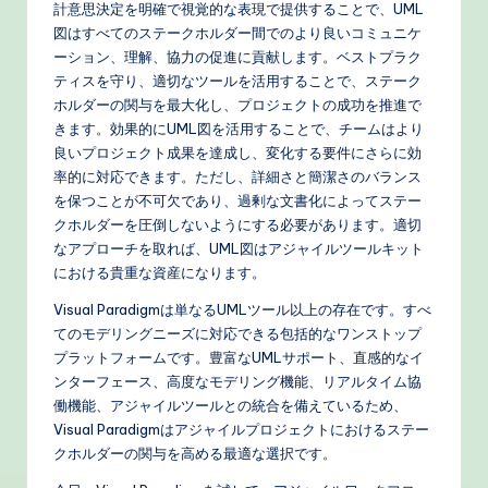
計意思決定を明確で視覚的な表現で提供することで、UML
図はすべてのステークホルダー間でのより良いコミュニケ
ーション、理解、協力の促進に貢献します。ベストプラク
ティスを守り、適切なツールを活用することで、ステーク
ホルダーの関与を最大化し、プロジェクトの成功を推進で
きます。効果的にUML図を活用することで、チームはより
良いプロジェクト成果を達成し、変化する要件にさらに効
率的に対応できます。ただし、詳細さと簡潔さのバランス
を保つことが不可欠であり、過剰な文書化によってステー
クホルダーを圧倒しないようにする必要があります。適切
なアプローチを取れば、UML図はアジャイルツールキット
における貴重な資産になります。
Visual Paradigmは単なるUMLツール以上の存在です。すべ
てのモデリングニーズに対応できる包括的なワンストップ
プラットフォームです。豊富なUMLサポート、直感的なイ
ンターフェース、高度なモデリング機能、リアルタイム協
働機能、アジャイルツールとの統合を備えているため、
Visual Paradigmはアジャイルプロジェクトにおけるステー
クホルダーの関与を高める最適な選択です。