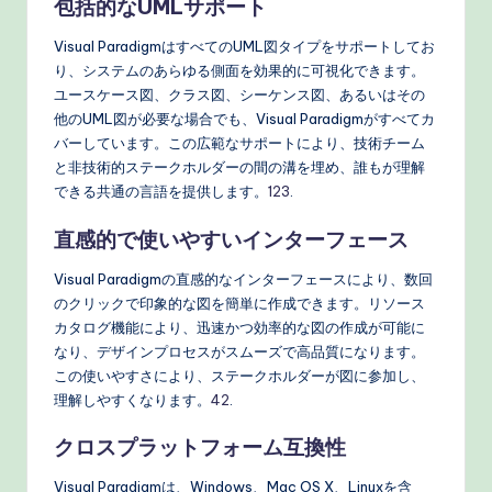
包括的なUMLサポート
Visual ParadigmはすべてのUML図タイプをサポートしてお
り、システムのあらゆる側面を効果的に可視化できます。
ユースケース図、クラス図、シーケンス図、あるいはその
他のUML図が必要な場合でも、Visual Paradigmがすべてカ
バーしています。この広範なサポートにより、技術チーム
と非技術的ステークホルダーの間の溝を埋め、誰もが理解
できる共通の言語を提供します。
1
2
3
.
直感的で使いやすいインターフェース
Visual Paradigmの直感的なインターフェースにより、数回
のクリックで印象的な図を簡単に作成できます。リソース
カタログ機能により、迅速かつ効率的な図の作成が可能に
なり、デザインプロセスがスムーズで高品質になります。
この使いやすさにより、ステークホルダーが図に参加し、
理解しやすくなります。
4
2
.
クロスプラットフォーム互換性
Visual Paradigmは、Windows、Mac OS X、Linuxを含