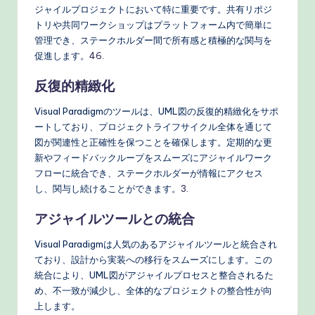
ジャイルプロジェクトにおいて特に重要です。共有リポジ
トリや共同ワークショップはプラットフォーム内で簡単に
管理でき、ステークホルダー間で所有感と積極的な関与を
促進します。
4
6
.
反復的精緻化
Visual Paradigmのツールは、UML図の反復的精緻化をサポ
ートしており、プロジェクトライフサイクル全体を通じて
図が関連性と正確性を保つことを確保します。定期的な更
新やフィードバックループをスムーズにアジャイルワーク
フローに統合でき、ステークホルダーが情報にアクセス
し、関与し続けることができます。
3
.
アジャイルツールとの統合
Visual Paradigmは人気のあるアジャイルツールと統合され
ており、設計から実装への移行をスムーズにします。この
統合により、UML図がアジャイルプロセスと整合されるた
め、不一致が減少し、全体的なプロジェクトの整合性が向
上します。