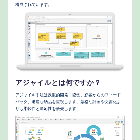
o
構成されています。
r
k
fl
o
w
s
&
アジャイルとは何ですか？
M
アジャイル手法は反復的開発、協働、顧客からのフィード
o
バック、迅速な納品を重視します。厳格な計画や文書化よ
d
りも柔軟性と適応性を優先します。
e
rn
T