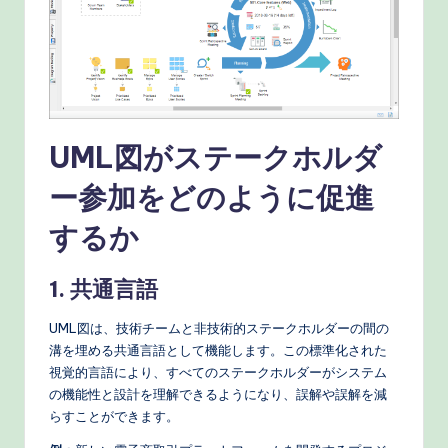
e
c
h
M
UML図がステークホルダ
e
ー参加をどのように促進
t
h
するか
o
1. 共通言語
d
s
UML図は、技術チームと非技術的ステークホルダーの間の
溝を埋める共通言語として機能します。この標準化された
視覚的言語により、すべてのステークホルダーがシステム
の機能性と設計を理解できるようになり、誤解や誤解を減
らすことができます。