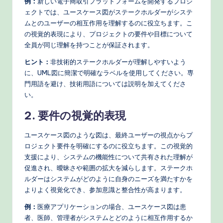
例：
新しい電子商取引プラットフォームを開発するプロジ
ェクトでは、ユースケース図がステークホルダーがシステ
ムとのユーザーの相互作用を理解するのに役立ちます。こ
の視覚的表現により、プロジェクトの要件や目標について
全員が同じ理解を持つことが保証されます。
ヒント：
非技術的ステークホルダーが理解しやすいよう
に、UML図に簡潔で明確なラベルを使用してください。専
門用語を避け、技術用語については説明を加えてくださ
い。
2. 要件の視覚的表現
ユースケース図のような図は、最終ユーザーの視点からプ
ロジェクト要件を明確にするのに役立ちます。この視覚的
支援により、システムの機能性について共有された理解が
促進され、曖昧さや範囲の拡大を減らします。ステークホ
ルダーはシステムがどのように自身のニーズを満たすかを
よりよく視覚化でき、参加意識と整合性が高まります。
例：
医療アプリケーションの場合、ユースケース図は患
者、医師、管理者がシステムとどのように相互作用するか