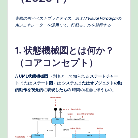
n
e
実際の例とベストプラクティス、およびVisual Paradigmの
s
AIジェネレーターを活用して、行動モデルを習得する
e
-
1. 状態機械図とは何か？
P
r
（コアコンセプト）
o
A
UML状態機械図
（別名として知られる
ステートチャー
v
ト
または
ステート図
）は
システムまたはオブジェクトの動
的動作を視覚的に表現したもの
時間の経過に伴うもの。
e
n
A
I
W