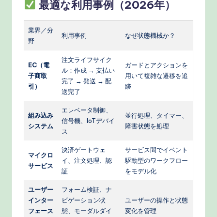
最適な利用事例（2026年）
業界／分
利用事例
なぜ状態機械か？
野
注文ライフサイク
EC（電
ガードとアクションを
ル：作成 → 支払い
子商取
用いて複雑な遷移を追
完了 → 発送 → 配
引）
跡
送完了
エレベータ制御、
組み込み
並行処理、タイマー、
信号機、IoTデバイ
システム
障害状態を処理
ス
決済ゲートウェ
サービス間でイベント
マイクロ
イ、注文処理、認
駆動型のワークフロー
サービス
証
をモデル化
ユーザー
フォーム検証、ナ
インター
ビゲーション状
ユーザーの操作と状態
フェース
態、モーダルダイ
変化を管理