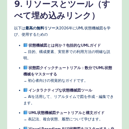
9. リソースとツール（す
べて埋め込みリンク）
以下は
最高の無料リソース
2026年にUML状態機械図を学
び、使用するための
状態機械図とは何か？包括的なUMLガイド
→ 目的、構成要素、実世界での利用方法の明確な説
明。
状態図クイックチュートリアル：数分でUML状態
機械をマスターする
→ 初心者向けの視覚的なガイドです。
インタラクティブな状態機械図ツール
→ AIを活用して、リアルタイムで図を作成・編集でき
ます。
UML状態機械図チュートリアルと構文ガイド
→ 表記法、複合状態、履歴について学びます。
Visual Paradigm AIで状態図をマスターする：自