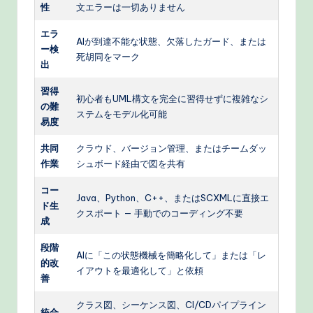
性
文エラーは一切ありません
エラ
AIが到達不能な状態、欠落したガード、または
ー検
死胡同をマーク
出
習得
初心者もUML構文を完全に習得せずに複雑なシ
の難
ステムをモデル化可能
易度
共同
クラウド、バージョン管理、またはチームダッ
作業
シュボード経由で図を共有
コー
Java、Python、C++、またはSCXMLに直接エ
ド生
クスポート — 手動でのコーディング不要
成
段階
AIに「この状態機械を簡略化して」または「レ
的改
イアウトを最適化して」と依頼
善
クラス図、シーケンス図、CI/CDパイプライン
統合