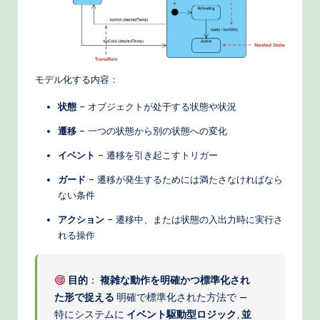
o
r
k
fl
モデル化する内容：
o
状態
– オブジェクトが处于する状態や状況
w
遷移
– 一つの状態から別の状態への変化
s
イベント
– 遷移を引き起こすトリガー
&
ガード
– 遷移が発生するためには満たさなければなら
M
ない条件
o
アクション
– 遷移中、または状態の入出力時に実行さ
れる操作
d
e
目的
：
複雑な動作を明確かつ標準化され
rn
た形で捉える
明確で標準化された方法で —
T
特にシステムに
イベント駆動型ロジック
,
並