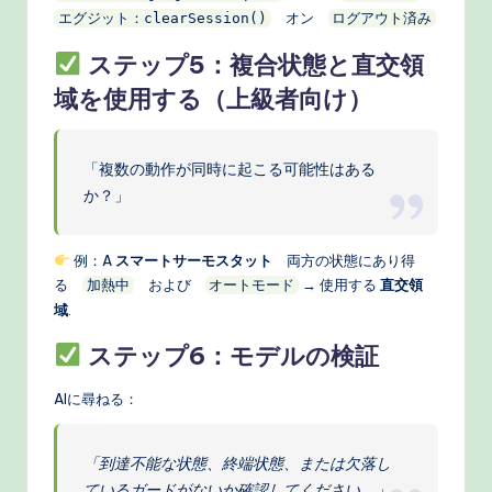
オン
エグジット：clearSession()
ログアウト済み
ステップ5：複合状態と直交領
域を使用する（上級者向け）
「複数の動作が同時に起こる可能性はある
か？」
例：A
スマートサーモスタット
両方の状態にあり得
る
および
→ 使用する
直交領
加熱中
オートモード
域
.
ステップ6：モデルの検証
AIに尋ねる：
「到達不能な状態、終端状態、または欠落し
ているガードがないか確認してください。」