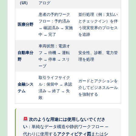
（UI）
アログ
患者の予約ワーク
並行処理（例：支払い
フロー：予約済み
とチェックイン）を伴
医療分野
→ 確認済み → 実施
う現実世界のプロセス
中 → 完了
を追跡
車両状態：電源オ
自動車分
フ → 待機 → 運転
安全性、診断、電力管
野
中 → 停車 → スリ
理を処理
ープ
取引ライフサイク
ガードとアクションを
金融シス
ル：保留中 → 承認
介してビジネスルール
テム
済み → 終了 → 失
を強制する
敗
次のような用途には使用しないでくださ
い
：単純なデータ構造や静的ワークフロー —
代わりに使用する
アクティビティ図
または
シ