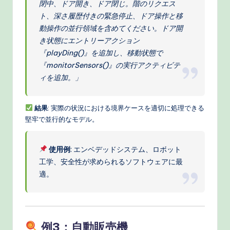
閉中、ドア開き、ドア閉じ。階のリクエス
ト、深さ履歴付きの緊急停止、ドア操作と移
動操作の並行領域を含めてください。ドア開
き状態にエントリーアクション
『playDing()』を追加し、移動状態で
『monitorSensors()』の実行アクティビテ
ィを追加。」
結果
: 実際の状況における境界ケースを適切に処理できる
堅牢で並行的なモデル。
使用例
: エンベデッドシステム、ロボット
工学、安全性が求められるソフトウェアに最
適。
例3：自動販売機