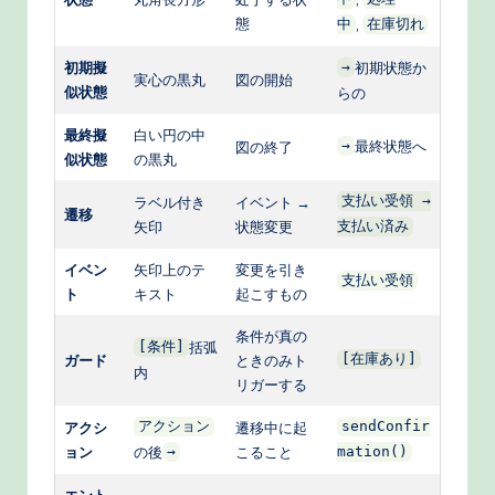
態
,
中
在庫切れ
初期擬
初期状態か
→
実心の黒丸
図の開始
似状態
らの
最終擬
白い円の中
最終状態へ
図の終了
→
似状態
の黒丸
ラベル付き
イベント →
支払い受領 →
遷移
矢印
状態変更
支払い済み
イベン
矢印上のテ
変更を引き
支払い受領
ト
キスト
起こすもの
条件が真の
括弧
[条件]
ガード
ときのみト
[在庫あり]
内
リガーする
アクシ
アクション
遷移中に起
sendConfir
ョン
の後
こること
→
mation()
エント