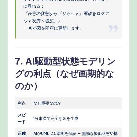
に尋ねる：
「任意の状態から『リセット』遷移をログア
ウト状態へ追加。」
→ AIが図を即座に更新します。
7. AI駆動型状態モデリン
グの利点（なぜ画期的な
のか）
利点
なぜ重要なのか
スピ
1分未満で完全な図を生成
ード
正確
AIがUML 2.5準拠を保証 — 無効な擬似状態や構