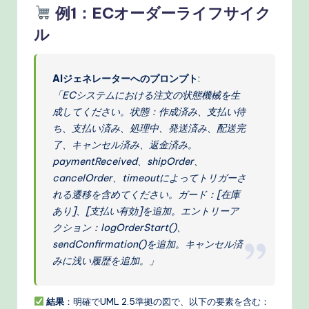
例1：ECオーダーライフサイク
ル
AIジェネレーターへのプロンプト
:
「ECシステムにおける注文の状態機械を生
成してください。状態：作成済み、支払い待
ち、支払い済み、処理中、発送済み、配送完
了、キャンセル済み、返金済み。
paymentReceived、shipOrder、
cancelOrder、timeoutによってトリガーさ
れる遷移を含めてください。ガード：[在庫
あり]、[支払い有効]を追加。エントリーア
クション：logOrderStart()、
sendConfirmation()を追加。キャンセル済
みに浅い履歴を追加。」
結果
：明確でUML 2.5準拠の図で、以下の要素を含む：