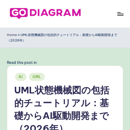
Skip
to
G
content
o
Home
»
UML状態機械図の包括的チュートリアル：基礎からAI駆動開発まで
（2026年）
D
ia
g
Read this post in:
ra
Posted
AI
UML
m
in
UML状態機械図の包括
J
的チュートリアル：基
a
p
礎からAI駆動開発まで
a
（2026年）