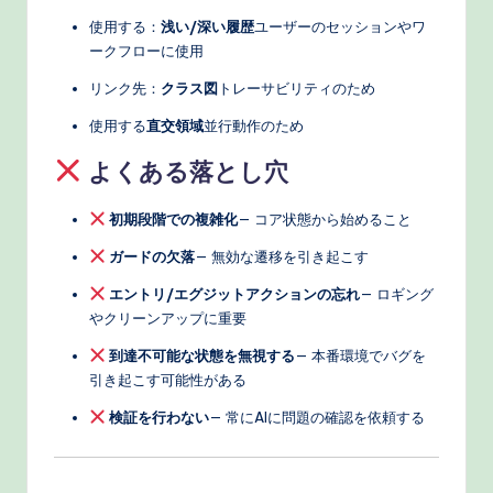
使用する：
浅い/深い履歴
ユーザーのセッションやワ
ークフローに使用
リンク先：
クラス図
トレーサビリティのため
使用する
直交領域
並行動作のため
よくある落とし穴
初期段階での複雑化
— コア状態から始めること
ガードの欠落
— 無効な遷移を引き起こす
エントリ/エグジットアクションの忘れ
— ロギング
やクリーンアップに重要
到達不可能な状態を無視する
— 本番環境でバグを
引き起こす可能性がある
検証を行わない
— 常にAIに問題の確認を依頼する