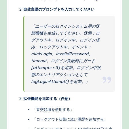
自然言語のプロンプトを入力してください
「ユーザーのログインシステム用の状
態機械を生成してください。状態：ロ
グアウト中、ログイン中、ログイン済
み、ロックアウト中。イベント：
clickLogin、invalidPassword、
timeout。ログイン失敗時にガード
[attempts < 3] を追加。ログイン中状
態のエントリアクションとして
logLoginAttempt() を追加。」
拡張機能を追加する（任意）
「直交領域を使用する」
「ロックアウト状態に浅い履歴を追加する」