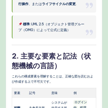
行操作
、または
ライフサイクルの変更
.
e
c
h
標準
: UML 2.5（オブジェクト管理グルー
M
プ（OMG）によって公式に定義）
e
t
h
2. 主要な要素と記法（状
o
態機械の言語）
d
これらの構成要素を理解することは、正確な図を読むおよ
s
び作成する上で不可欠です。
要素
記号
意味
例
システムが
ログイン
状態
丸角長方形
处于する状
,
中
処理