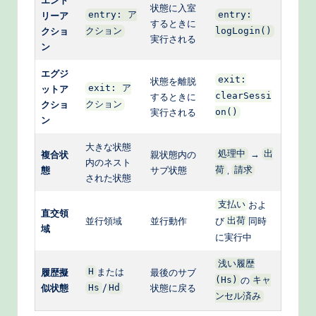
状態に入室
リーア
entry: ア
entry:
するときに
クショ
クション
logLogin()
実行される
ン
エグジ
exit:
状態を離脱
ットア
exit: ア
するときに
clearSessi
クショ
クション
実行される
on()
ン
大きな状態
→
複合状
親状態内の
処理中
出
内のネスト
態
サブ状態
,
荷
請求
された状態
およ
支払い
直交領
並行領域
並行動作
び
同時
出荷
域
に実行中
浅い履歴
または
履歴擬
H
最後のサブ
の
(Hs)
キャ
似状態
/
状態に戻る
Hs
Hd
ンセル済み