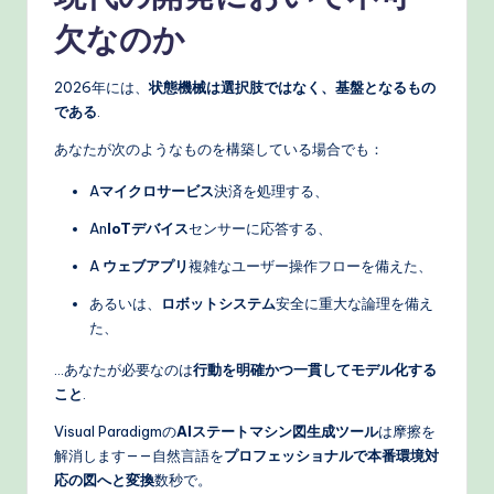
欠なのか
2026年には、
状態機械は選択肢ではなく、基盤となるもの
である
.
あなたが次のようなものを構築している場合でも：
A
マイクロサービス
決済を処理する、
An
IoTデバイス
センサーに応答する、
A
ウェブアプリ
複雑なユーザー操作フローを備えた、
あるいは、
ロボットシステム
安全に重大な論理を備え
た、
…あなたが必要なのは
行動を明確かつ一貫してモデル化する
こと
.
Visual Paradigmの
AIステートマシン図生成ツール
は摩擦を
解消します——自然言語を
プロフェッショナルで本番環境対
応の図へと変換
数秒で。