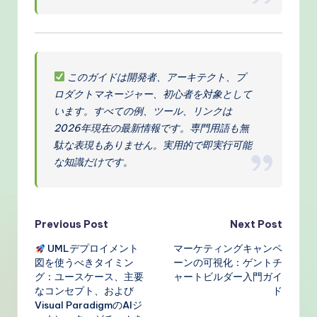
このガイドは開発者、アーキテクト、プ
ロダクトマネージャー、初心者を対象として
います。すべての例、ツール、リンクは
2026年現在の最新情報です。専門用語も無
駄な表現もありません。実用的で即実行可能
な知識だけです。
Post
Previous Post
Next Post
UMLデプロイメント
マーケティングキャンペ
navigation
図を使うべきタイミン
ーンの可視化：ゲントチ
グ：ユースケース、主要
ャートビルダー入門ガイ
なコンセプト、および
ド
Visual ParadigmのAIジ