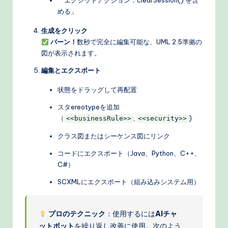
「エグジットアクション：clearSession() を含
める」
生成をクリック
バーン！
数秒で完全に編集可能な、UML 2.5準拠の
図が表示されます。
編集とエクスポート
状態をドラッグして再配置
スタereotypeを追加
（
,
)
<<businessRule>>
<<security>>
クラス図またはシーケンス図にリンク
コードにエクスポート（Java、Python、C++、
C#）
SCXMLにエクスポート（組み込みシステム用）
プロのテクニック
：使用するには
AIチャ
ットボット
を繰り返し改善に使用。次のよう