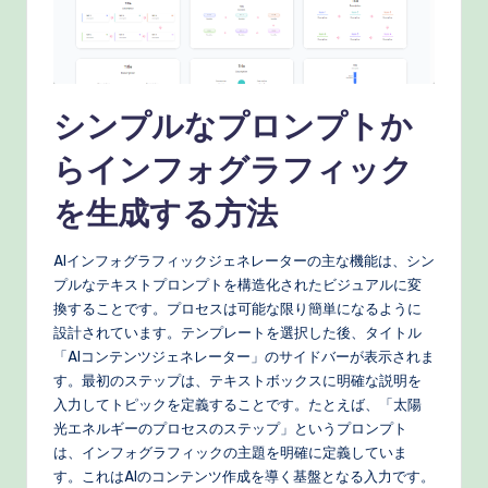
e
c
h
シンプルなプロンプトか
M
らインフォグラフィック
e
を生成する方法
t
h
AIインフォグラフィックジェネレーターの主な機能は、シン
o
プルなテキストプロンプトを構造化されたビジュアルに変
換することです。プロセスは可能な限り簡単になるように
d
設計されています。テンプレートを選択した後、タイトル
s
「AIコンテンツジェネレーター」のサイドバーが表示されま
す。最初のステップは、テキストボックスに明確な説明を
入力してトピックを定義することです。たとえば、「太陽
光エネルギーのプロセスのステップ」というプロンプト
は、インフォグラフィックの主題を明確に定義していま
す。これはAIのコンテンツ作成を導く基盤となる入力です。