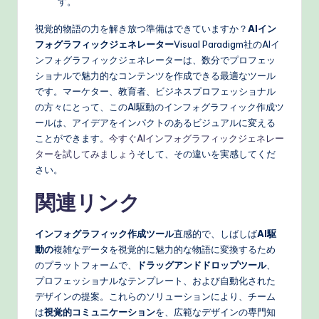
す。
視覚的物語の力を解き放つ準備はできていますか？
AIイン
フォグラフィックジェネレーター
Visual Paradigm社のAIイ
ンフォグラフィックジェネレーターは、数分でプロフェッ
ショナルで魅力的なコンテンツを作成できる最適なツール
です。マーケター、教育者、ビジネスプロフェッショナル
の方々にとって、このAI駆動のインフォグラフィック作成ツ
ールは、アイデアをインパクトのあるビジュアルに変える
ことができます。
今すぐAIインフォグラフィックジェネレー
ターを試してみましょう
そして、その違いを実感してくだ
さい。
関連リンク
インフォグラフィック作成ツール
直感的で、しばしば
AI駆
動の
複雑なデータを視覚的に魅力的な物語に変換するため
のプラットフォームで、
ドラッグアンドドロップツール
、
プロフェッショナルなテンプレート、および自動化された
デザインの提案。これらのソリューションにより、チーム
は
視覚的コミュニケーション
を、広範なデザインの専門知