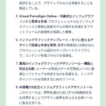
提供することで、デザインプロセスを加速することを
検証している。
Visual Paradigm Online：印象的なインフォグラフ
ィックと図表を作成
: プロフェッショナルなインフォグ
ラフィックと複雑な技術モデルの両方を生成するプラ
ットフォームの多様性を強調した概要。
インフォグラフィックテンプレート – すぐに使えるデ
ザインで迅速な作成を実現
: 業界や用途別に分類された
プロフェッショナル設計のテンプレートライブラリ
で、コンテンツ作成プロセスを迅速化。
最高のインフォグラフィックデザインツール – 機能と
利点を比較
: ユーザーが特定のデータ可視化ニーズに最
適なソフトウェアを特定するのを支援する、トップデ
ザインツールを比較するためのリソース。
AI搭載の3次元インフォグラフィックデザイントール
:
このリリースは、即時生成のために3つの知能的次元
を活用することでデザイン効率を向上させるAIツール
に焦点を当てる。