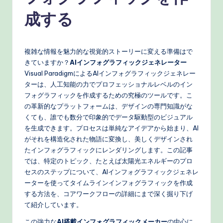
n
成する
e
s
e
複雑な情報を魅力的な視覚的ストーリーに変える準備はで
きていますか？
AIインフォグラフィックジェネレーター
-
Visual ParadigmによるAIインフォグラフィックジェネレー
P
ターは、人工知能の力でプロフェッショナルレベルのイン
フォグラフィックを作成するための究極のツールです。こ
r
の革新的なプラットフォームは、デザインの専門知識がな
o
くても、誰でも数分で印象的でデータ駆動型のビジュアル
を生成できます。プロセスは単純なアイデアから始まり、AI
v
がそれを構造化された物語に変換し、美しくデザインされ
e
たインフォグラフィックにレンダリングします。この記事
では、特定のトピック、たとえば太陽光エネルギーのプロ
n
セスのステップについて、AIインフォグラフィックジェネレ
A
ーターを使ってタイムラインインフォグラフィックを作成
する方法を、コアワークフローの詳細にまで深く掘り下げ
I
て紹介しています。
W
この強力な
AI搭載インフォグラフィックメーカー
の中心に