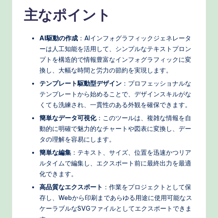
主なポイント
AI駆動の作成
：AIインフォグラフィックジェネレータ
ーは人工知能を活用して、シンプルなテキストプロン
プトを構造的で情報豊富なインフォグラフィックに変
換し、大幅な時間と労力の節約を実現します。
テンプレート駆動型デザイン
：プロフェッショナルな
テンプレートから始めることで、デザインスキルがな
くても洗練され、一貫性のある外観を確保できます。
簡単なデータ可視化
：このツールは、複雑な情報を自
動的に明確で魅力的なチャートや図表に変換し、デー
タの理解を容易にします。
簡単な編集
：テキスト、サイズ、位置を迅速かつリア
ルタイムで編集し、エクスポート前に最終出力を最適
化できます。
高品質なエクスポート
：作業をプロジェクトとして保
存し、Webから印刷まであらゆる用途に使用可能なス
ケーラブルなSVGファイルとしてエクスポートできま