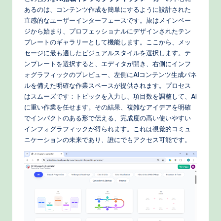
o
あるのは、コンテンツ作成を簡単にするように設計された
直感的なユーザーインターフェースです。旅はメインペー
r
ジから始まり、プロフェッショナルにデザインされたテン
k
プレートのギャラリーとして機能します。ここから、メッ
セージに最も適したビジュアルスタイルを選択します。テ
fl
ンプレートを選択すると、エディタが開き、右側にインフ
o
ォグラフィックのプレビュー、左側にAIコンテンツ生成パネ
ルを備えた明確な作業スペースが提供されます。プロセス
w
はスムーズです：トピックを入力し、項目数を調整して、AI
s
に重い作業を任せます。その結果、複雑なアイデアを明確
でインパクトのある形で伝える、完成度の高い使いやすい
&
インフォグラフィックが得られます。これは視覚的コミュ
M
ニケーションの未来であり、誰にでもアクセス可能です。
o
d
e
rn
T