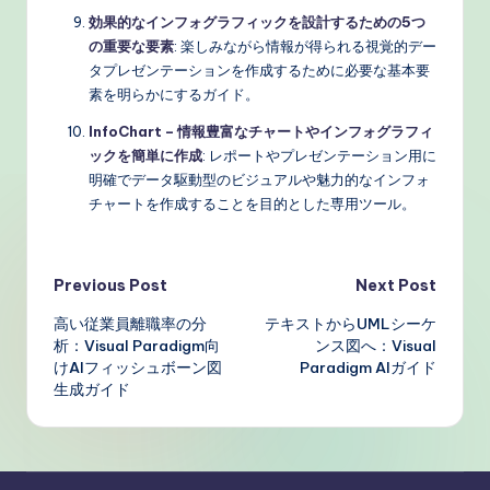
効果的なインフォグラフィックを設計するための5つ
の重要な要素
: 楽しみながら情報が得られる視覚的デー
タプレゼンテーションを作成するために必要な基本要
素を明らかにするガイド。
InfoChart – 情報豊富なチャートやインフォグラフィ
ックを簡単に作成
: レポートやプレゼンテーション用に
明確でデータ駆動型のビジュアルや魅力的なインフォ
チャートを作成することを目的とした専用ツール。
Post
Previous Post
Next Post
高い従業員離職率の分
テキストからUMLシーケ
navigation
析：Visual Paradigm向
ンス図へ：Visual
けAIフィッシュボーン図
Paradigm AIガイド
生成ガイド