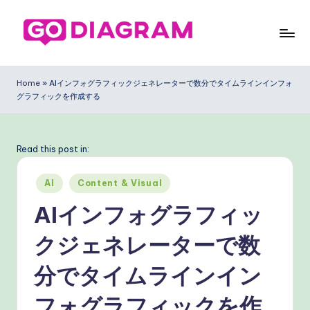
Skip
to
G
content
o
Home
»
AIインフォグラフィックジェネレーターで数分でタイムラインインフォ
グラフィックを作成する
D
ia
g
Read this post in:
ra
Posted
AI
Content & Visual
m
in
AIインフォグラフィッ
J
クジェネレーターで数
a
p
分でタイムラインイン
a
フォグラフィックを作