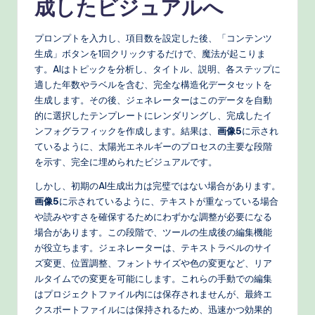
成したビジュアルへ
プロンプトを入力し、項目数を設定した後、「コンテンツ
生成」ボタンを1回クリックするだけで、魔法が起こりま
す。AIはトピックを分析し、タイトル、説明、各ステップに
適した年数やラベルを含む、完全な構造化データセットを
生成します。その後、ジェネレーターはこのデータを自動
的に選択したテンプレートにレンダリングし、完成したイ
ンフォグラフィックを作成します。結果は、
画像5
に示され
ているように、太陽光エネルギーのプロセスの主要な段階
を示す、完全に埋められたビジュアルです。
しかし、初期のAI生成出力は完璧ではない場合があります。
画像5
に示されているように、テキストが重なっている場合
や読みやすさを確保するためにわずかな調整が必要になる
場合があります。この段階で、ツールの生成後の編集機能
が役立ちます。ジェネレーターは、テキストラベルのサイ
ズ変更、位置調整、フォントサイズや色の変更など、リア
ルタイムでの変更を可能にします。これらの手動での編集
はプロジェクトファイル内には保存されませんが、最終エ
クスポートファイルには保持されるため、迅速かつ効果的