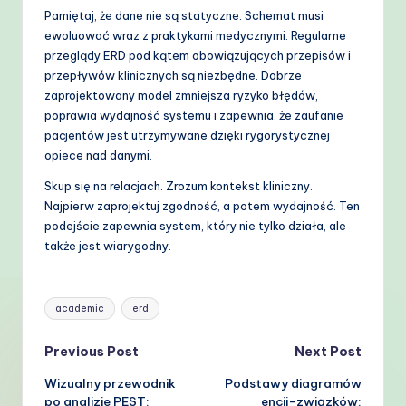
Pamiętaj, że dane nie są statyczne. Schemat musi
ewoluować wraz z praktykami medycznymi. Regularne
przeglądy ERD pod kątem obowiązujących przepisów i
przepływów klinicznych są niezbędne. Dobrze
zaprojektowany model zmniejsza ryzyko błędów,
poprawia wydajność systemu i zapewnia, że zaufanie
pacjentów jest utrzymywane dzięki rygorystycznej
opiece nad danymi.
Skup się na relacjach. Zrozum kontekst kliniczny.
Najpierw zaprojektuj zgodność, a potem wydajność. Ten
podejście zapewnia system, który nie tylko działa, ale
także jest wiarygodny.
Tags:
academic
erd
Post
Previous Post
Next Post
Wizualny przewodnik
Podstawy diagramów
navigation
po analizie PEST:
encji-związków: