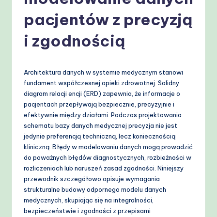
-
P
pacjentów z precyzją
r
i zgodnością
o
v
Architektura danych w systemie medycznym stanowi
e
fundament współczesnej opieki zdrowotnej. Solidny
n
diagram relacji encji (ERD) zapewnia, że informacje o
pacjentach przepływają bezpiecznie, precyzyjnie i
A
efektywnie między działami. Podczas projektowania
I
schematu bazy danych medycznej precyzja nie jest
jedynie preferencją techniczną, lecz koniecznością
W
kliniczną. Błędy w modelowaniu danych mogą prowadzić
o
do poważnych błędów diagnostycznych, rozbieżności w
rozliczeniach lub naruszeń zasad zgodności. Niniejszy
r
przewodnik szczegółowo opisuje wymagania
k
strukturalne budowy odpornego modelu danych
medycznych, skupiając się na integralności,
fl
bezpieczeństwie i zgodności z przepisami