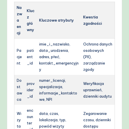
Na
Kluc
zw
z
Kwestia
a
Kluczowe atrybuty
głó
zgodności
en
wny
cji
imie_i_nazwisko,
Ochrona danych
Pa
pati
data_urodzenia,
osobowych
cje
ent
adres, płeć,
(PII),
nt
_id
kontakt_emergencyjn
zarządzanie
y
zgody
Do
numer_licencji,
prov
Weryfikacja
st
specjalizacja,
ider
uprawnień,
aw
informacje_kontakto
_id
dzienniki audytu
ca
we, NPI
enc
Wi
data, czas,
Zegarowanie
oun
zy
lokalizacja, typ,
czasu, dzienniki
ter
ta
powód wizyty
dostępu