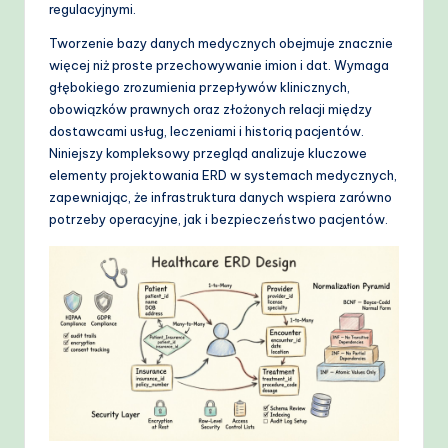
o
regulacyjnymi.
w
Tworzenie bazy danych medycznych obejmuje znacznie
więcej niż proste przechowywanie imion i dat. Wymaga
s
głębokiego zrozumienia przepływów klinicznych,
&
obowiązków prawnych oraz złożonych relacji między
dostawcami usług, leczeniami i historią pacjentów.
M
Niniejszy kompleksowy przegląd analizuje kluczowe
o
elementy projektowania ERD w systemach medycznych,
zapewniając, że infrastruktura danych wspiera zarówno
d
potrzeby operacyjne, jak i bezpieczeństwo pacjentów.
e
rn
T
e
c
h
M