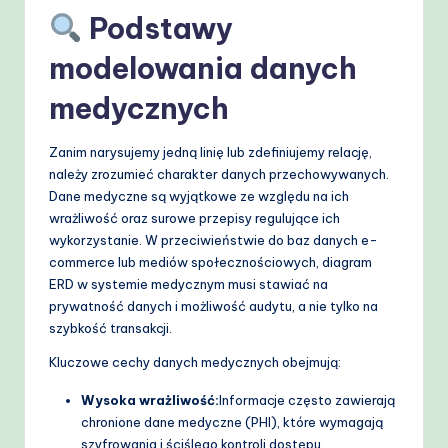
Podstawy
e
t
modelowania danych
h
medycznych
o
Zanim narysujemy jedną linię lub zdefiniujemy relację,
d
należy zrozumieć charakter danych przechowywanych.
s
Dane medyczne są wyjątkowe ze względu na ich
wrażliwość oraz surowe przepisy regulujące ich
wykorzystanie. W przeciwieństwie do baz danych e-
commerce lub mediów społecznościowych, diagram
ERD w systemie medycznym musi stawiać na
prywatność danych i możliwość audytu, a nie tylko na
szybkość transakcji.
Kluczowe cechy danych medycznych obejmują:
Wysoka wrażliwość:
Informacje często zawierają
chronione dane medyczne (PHI), które wymagają
szyfrowania i ściślego kontroli dostępu.