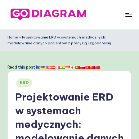
Skip
to
G
content
o
Home
»
Projektowanie ERD w systemach medycznych:
modelowanie danych pacjentów z precyzją i zgodnością
D
ia
g
Read this post in:
ra
Posted
ERD
m
in
Projektowanie ERD
P
ol
w systemach
is
medycznych:
h
modelowanie danych