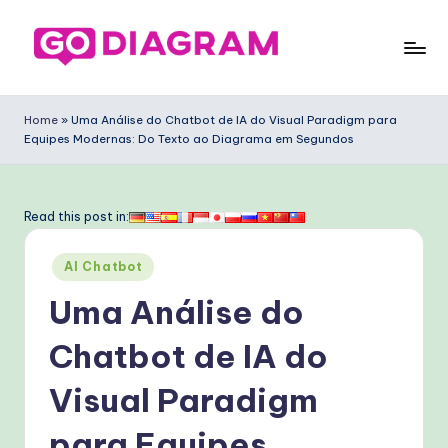
Skip
to
G
content
o
Home
»
Uma Análise do Chatbot de IA do Visual Paradigm para
Equipes Modernas: Do Texto ao Diagrama em Segundos
D
ia
g
Read this post in:
ra
Posted
AI Chatbot
m
in
Uma Análise do
P
o
Chatbot de IA do
rt
Visual Paradigm
u
para Equipes