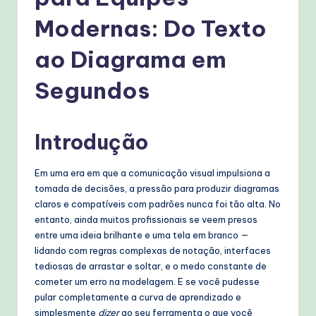
g
u
Modernas: Do Texto
e
ao Diagrama em
s
Segundos
e
-
Introdução
P
r
Em uma era em que a comunicação visual impulsiona a
o
tomada de decisões, a pressão para produzir diagramas
claros e compatíveis com padrões nunca foi tão alta. No
v
entanto, ainda muitos profissionais se veem presos
e
entre uma ideia brilhante e uma tela em branco —
lidando com regras complexas de notação, interfaces
n
tediosas de arrastar e soltar, e o medo constante de
A
cometer um erro na modelagem. E se você pudesse
pular completamente a curva de aprendizado e
I
simplesmente
dizer
ao seu ferramenta o que você