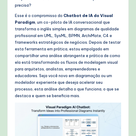
W
precisa?
o
Esse é o compromisso do
Chatbot de IA do Visual
Paradigm
, um co-piloto de IA conversacional que
r
transforma o inglês simples em diagramas de qualidade
k
profissional em UML, SysML, BPMN, ArchiMate, C4 e
frameworks estratégicos de negócios. Depois de testar
fl
esta ferramenta em prática, estou empolgado em
o
compartilhar uma análise abrangente e prática de como
ela está transformando os fluxos de modelagem visual
w
para arquitetos, analistas, empreendedores e
s
educadores. Seja você novo em diagramação ou um
modelador experiente que deseja acelerar seu
&
processo, esta análise detalha o que funciona, o que se
M
destaca e quem se beneficia mais.
o
d
e
rn