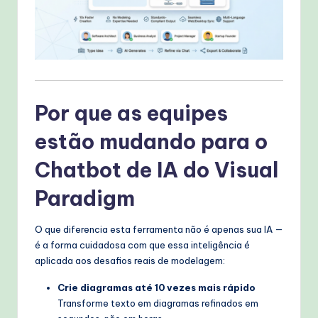
T
e
c
h
Por que as equipes
M
e
estão mudando para o
t
Chatbot de IA do Visual
h
Paradigm
o
d
O que diferencia esta ferramenta não é apenas sua IA —
é a forma cuidadosa com que essa inteligência é
s
aplicada aos desafios reais de modelagem:
Crie diagramas até 10 vezes mais rápido
Transforme texto em diagramas refinados em