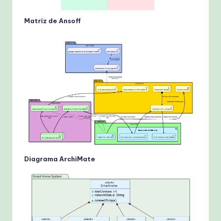
Matriz de Ansoff
Diagrama ArchiMate