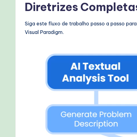
Diretrizes Completa
e
c
Siga este fluxo de trabalho passo a passo pa
h
Visual Paradigm.
M
e
t
h
o
d
s