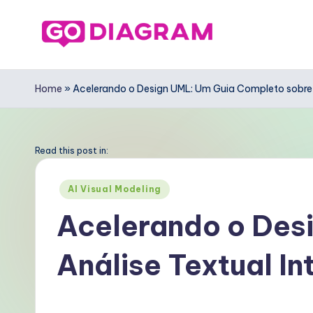
Skip
to
G
content
o
Home
»
Acelerando o Design UML: Um Guia Completo sobre a
D
ia
Read this post in:
g
Posted
AI Visual Modeling
in
r
Acelerando o Des
a
Análise Textual In
m
P