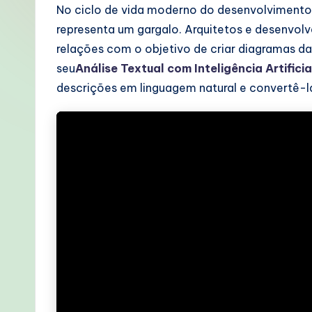
o
No ciclo de vida moderno do desenvolvimento 
representa um gargalo. Arquitetos e desenvolv
rt
relações com o objetivo de criar diagramas 
u
seu
Análise Textual com Inteligência Artificia
descrições em linguagem natural e convertê-l
g
u
e
s
e
-
P
r