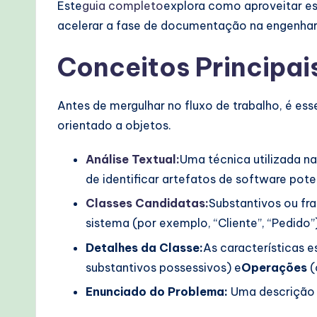
lo
Este
guia completo
explora como aproveitar es
acelerar a fase de documentação na engenhar
w
Conceitos Principai
s
&
Antes de mergulhar no fluxo de trabalho, é es
M
orientado a objetos.
o
Análise Textual:
Uma técnica utilizada na
d
de identificar artefatos de software pote
Classes Candidatas:
Substantivos ou fr
e
sistema (por exemplo, “Cliente”, “Pedido”
r
Detalhes da Classe:
As características e
substantivos possessivos) e
Operações
(
n
Enunciado do Problema:
Uma descrição d
T