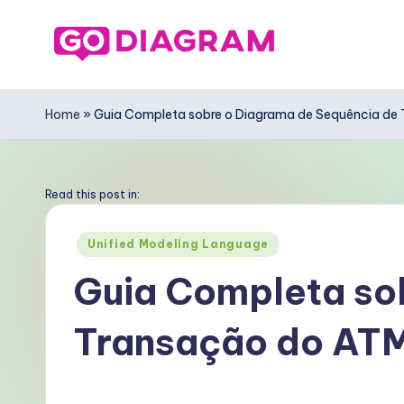
Skip
to
G
content
o
Home
»
Guia Completa sobre o Diagrama de Sequência de
D
ia
Read this post in:
g
Posted
Unified Modeling Language
in
r
Guia Completa so
a
Transação do AT
m
P