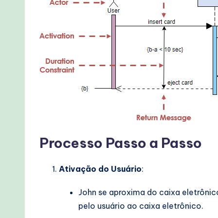
lo
w
s
&
M
o
d
Processo Passo a Passo
e
r
Ativação do Usuário
:
n
John se aproxima do caixa eletrônic
T
pelo usuário ao caixa eletrônico.