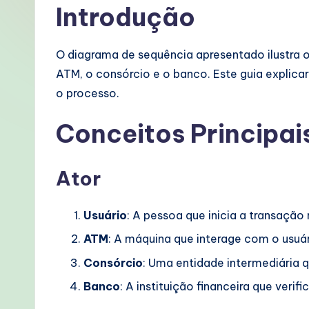
Introdução
o
rt
O diagrama de sequência apresentado ilustra o
u
ATM, o consórcio e o banco. Este guia explicar
o processo.
g
Conceitos Principai
u
e
Ator
s
e
Usuário
: A pessoa que inicia a transação
ATM
: A máquina que interage com o usu
-
Consórcio
: Uma entidade intermediária 
P
Banco
: A instituição financeira que veri
r