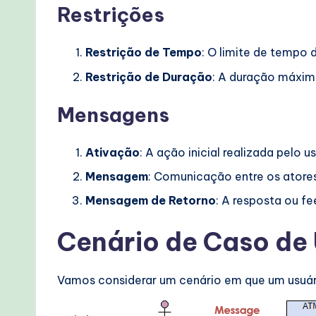
Restrições
o
v
Restrição de Tempo
: O limite de tempo 
Restrição de Duração
: A duração máxim
e
n
Mensagens
A
Ativação
: A ação inicial realizada pelo u
I
Mensagem
: Comunicação entre os atores
W
Mensagem de Retorno
: A resposta ou f
o
Cenário de Caso de
r
Vamos considerar um cenário em que um usuário
kf