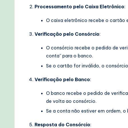
e
Processamento pelo Caixa Eletrônico
:
c
O caixa eletrônico recebe o cartão e
h
Verificação pelo Consórcio
:
M
O consórcio recebe o pedido de verif
e
conta” para o banco.
t
Se o cartão for inválido, o consórci
h
Verificação pelo Banco
:
o
O banco recebe o pedido de verifica
d
de volta ao consórcio.
Se a conta não estiver em ordem, o
s
Resposta do Consórcio
: