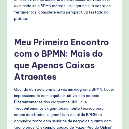
avaliando se o BPMN merece um lugar na sua cesta de
T
ferramentas, considere esta perspectiva testada na
e
prática.
c
h
Meu Primeiro Encontro
M
com o BPMN: Mais do
e
que Apenas Caixas
t
h
Atraentes
o
Quando abri pela primeira vez um diagrama BPMN, fiquei
d
impressionado com o quão intuitivo isso parecia.
s
Diferentemente dos diagramas UML, que
frequentemente exigem treinamento técnico para
serem decifrados, a gramática visual do BPMN se
comunica tanto com usuários de negócios quanto com
tecnólogos. O exemplo abaixo de ‘Fazer Pedido Online’