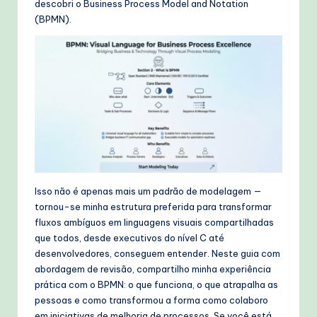
descobri o Business Process Model and Notation
W
(BPMN).
o
r
k
fl
o
w
s
Isso não é apenas mais um padrão de modelagem —
&
tornou-se minha estrutura preferida para transformar
M
fluxos ambíguos em linguagens visuais compartilhadas
que todos, desde executivos do nível C até
o
desenvolvedores, conseguem entender. Neste guia com
d
abordagem de revisão, compartilho minha experiência
prática com o BPMN: o que funciona, o que atrapalha as
e
pessoas e como transformou a forma como colaboro
rn
em iniciativas de melhoria de processos. Se você está