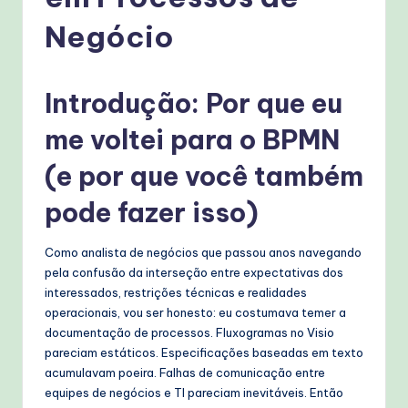
g
u
Negócio
e
s
Introdução: Por que eu
e
me voltei para o BPMN
-
(e por que você também
P
pode fazer isso)
r
o
Como analista de negócios que passou anos navegando
v
pela confusão da interseção entre expectativas dos
interessados, restrições técnicas e realidades
e
operacionais, vou ser honesto: eu costumava temer a
n
documentação de processos. Fluxogramas no Visio
pareciam estáticos. Especificações baseadas em texto
A
acumulavam poeira. Falhas de comunicação entre
I
equipes de negócios e TI pareciam inevitáveis. Então