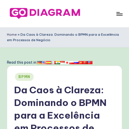
Skip
to
G
content
o
Home
»
Da Caos à Clareza: Dominando o BPMN para a Excelência
em Processos de Negócio
D
ia
g
Read this post in:
ra
Posted
BPMN
m
in
Da Caos à Clareza:
P
o
Dominando o BPMN
rt
para a Excelência
u
em Processos de