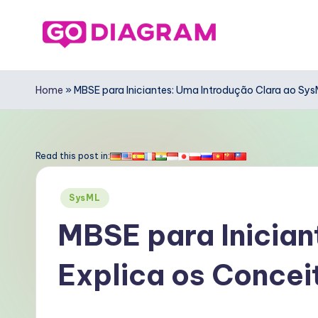
Skip
to
G
content
o
Home
»
MBSE para Iniciantes: Uma Introdução Clara ao Sy
D
ia
Read this post in:
g
Posted
SysML
r
in
MBSE para Inician
a
Explica os Conce
m
P