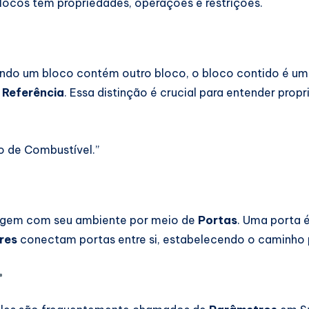
locos têm propriedades, operações e restrições.
ando um bloco contém outro bloco, o bloco contido é u
a
Referência
. Essa distinção é crucial para entender propr
o de Combustível.”
ragem com seu ambiente por meio de
Portas
. Uma porta 
res
conectam portas entre si, estabelecendo o caminho p