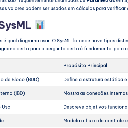
Eles são frequentemente chamados de
Parâmetros
em Sy
es valores podem ser usados em cálculos para verificar
 SysML
s é qual diagrama usar. O SysML fornece nove tipos dist
grama certo para a pergunta certa é fundamental para a 
Propósito Principal
ão de Bloco (BDD)
Define a estrutura estática e 
terno (IBD)
Mostra as conexões internas 
e Uso
Descreve objetivos funcionais
de
Modela o fluxo de controle 