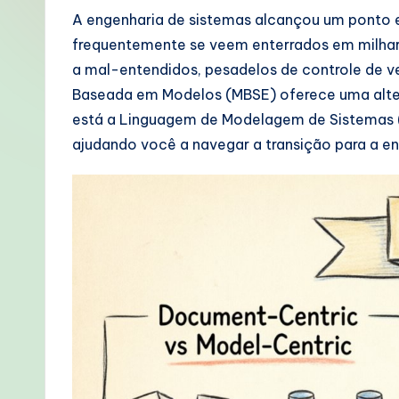
o
A engenharia de sistemas alcançou um ponto 
frequentemente se veem enterrados em milhare
rt
a mal-entendidos, pesadelos de controle de v
u
Baseada em Modelos (MBSE) oferece uma alte
está a Linguagem de Modelagem de Sistemas 
g
ajudando você a navegar a transição para a e
u
e
s
e
-
P
r