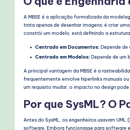
O que é Engenharia
lo
w
A MBSE é a aplicação formalizada da modelagem
s
trata apenas de desenhar imagens; é criar um
constrói um modelo, está definindo a estrutu
&
Centrado em Documentos:
Depende de ar
M
Centrado em Modelos:
Depende de um ba
o
A principal vantagem da MBSE é a rastreabili
d
frequentemente envolve hiperlinks manuais ou 
e
um requisito mudar, o impacto no design pod
r
Por que SysML? O 
n
Antes do SysML, os engenheiros usavam UML (
T
software. Embora funcionasse para software em