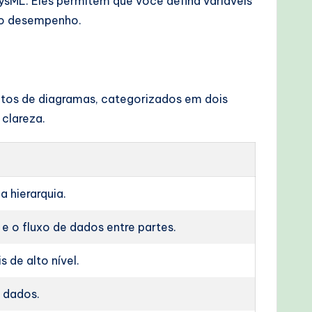
sML. Eles permitem que você defina variáveis
 o desempenho.
intos de diagramas, categorizados em dois
clareza.
a hierarquia.
e o fluxo de dados entre partes.
 de alto nível.
e dados.