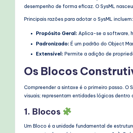
e
desempenho de forma eficaz. O SysML nasceu
c
Principais razões para adotar o SysML incluem:
h
Propósito Geral:
Aplica-se a software, 
M
Padronizado:
É um padrão do Object Man
Extensível:
Permite a adição de propried
e
t
Os Blocos Construt
h
Compreender a sintaxe é o primeiro passo. O
o
visuais; representam entidades lógicas dentro 
d
1. Blocos
s
Um Bloco é a unidade fundamental de estrut