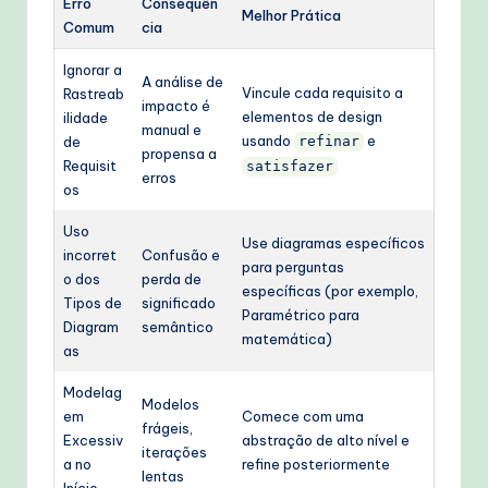
Erro
Consequên
Melhor Prática
Comum
cia
Ignorar a
A análise de
Vincule cada requisito a
Rastreab
impacto é
elementos de design
ilidade
manual e
usando
e
de
refinar
propensa a
Requisit
satisfazer
erros
os
Uso
Use diagramas específicos
incorret
Confusão e
para perguntas
o dos
perda de
específicas (por exemplo,
Tipos de
significado
Paramétrico para
Diagram
semântico
matemática)
as
Modelag
Modelos
em
Comece com uma
frágeis,
Excessiv
abstração de alto nível e
iterações
a no
refine posteriormente
lentas