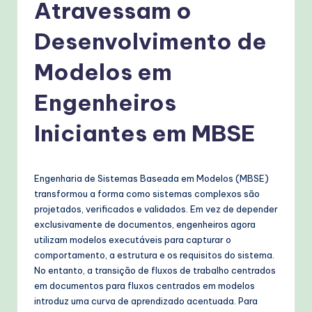
g
Atravessam o
u
Desenvolvimento de
e
Modelos em
s
e
Engenheiros
-
Iniciantes em MBSE
P
r
Engenharia de Sistemas Baseada em Modelos (MBSE)
o
transformou a forma como sistemas complexos são
v
projetados, verificados e validados. Em vez de depender
exclusivamente de documentos, engenheiros agora
e
utilizam modelos executáveis para capturar o
n
comportamento, a estrutura e os requisitos do sistema.
No entanto, a transição de fluxos de trabalho centrados
A
em documentos para fluxos centrados em modelos
I
introduz uma curva de aprendizado acentuada. Para