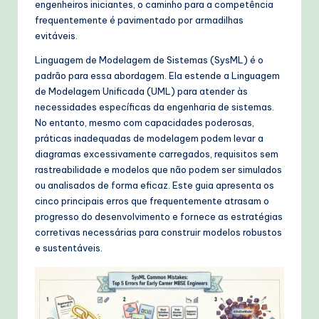
engenheiros iniciantes, o caminho para a competência
W
frequentemente é pavimentado por armadilhas
o
evitáveis.
r
Linguagem de Modelagem de Sistemas (SysML) é o
padrão para essa abordagem. Ela estende a Linguagem
k
de Modelagem Unificada (UML) para atender às
fl
necessidades específicas da engenharia de sistemas.
No entanto, mesmo com capacidades poderosas,
o
práticas inadequadas de modelagem podem levar a
w
diagramas excessivamente carregados, requisitos sem
rastreabilidade e modelos que não podem ser simulados
s
ou analisados de forma eficaz. Este guia apresenta os
&
cinco principais erros que frequentemente atrasam o
progresso do desenvolvimento e fornece as estratégias
M
corretivas necessárias para construir modelos robustos
o
e sustentáveis.
d
e
rn