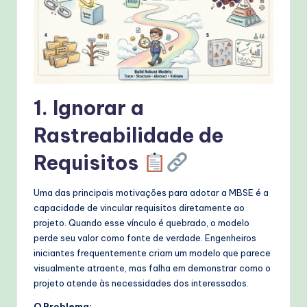
T
e
c
h
1. Ignorar a
M
Rastreabilidade de
e
t
Requisitos
h
Uma das principais motivações para adotar a MBSE é a
o
capacidade de vincular requisitos diretamente ao
d
projeto. Quando esse vínculo é quebrado, o modelo
perde seu valor como fonte de verdade. Engenheiros
s
iniciantes frequentemente criam um modelo que parece
visualmente atraente, mas falha em demonstrar como o
projeto atende às necessidades dos interessados.
O Problema: