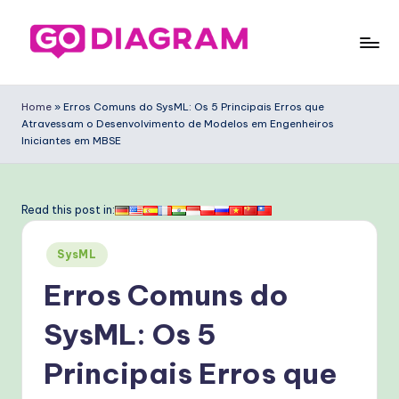
Skip
to
G
content
o
Home
»
Erros Comuns do SysML: Os 5 Principais Erros que
Atravessam o Desenvolvimento de Modelos em Engenheiros
D
Iniciantes em MBSE
ia
g
Read this post in:
ra
m
Posted
SysML
in
P
Erros Comuns do
o
SysML: Os 5
rt
Principais Erros que
u