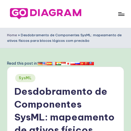
Skip
to
G
content
o
Home
»
Desdobramento de Componentes SysML: mapeamento de
ativos físicos para blocos lógicos com precisão
D
ia
g
Read this post in:
ra
Posted
SysML
m
in
Desdobramento de
P
o
Componentes
rt
SysML: mapeamento
u
de ativos físicos