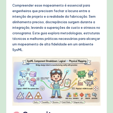
W
Compreender esse mapeamento é essencial para
o
engenheiros que precisam fechar a lacuna entre a
intenção de projeto e a realidade da fabricação. Sem
r
alinhamento preciso, discrepâncias surgem durante a
k
integração, levando a superações de custo e atrasos no
cronograma. Este guia explora metodologias, estruturas
fl
técnicas e melhores práticas necessárias para alcançar
o
um mapeamento de alta fidelidade em um ambiente
SysML.
w
s
&
M
o
d
e
rn