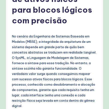
g
u
para blocos lógicos
e
com precisão
s
e
No cenário da Engenharia de Sistemas Baseada em
-
Modelos (MBSE), a integridade da arquitetura de um
P
sistema depende em grande parte de quão bem
conceitos abstratos se traduzem em realidade tangível.
r
O SysML, a Linguagem de Modelagem de Sistemas,
o
fornece a sintaxe para essa tradução. No entanto, a
sintaxe sozinha não garante funcionalidade. O
v
verdadeiro valor surge quando conseguimos mapear
e
com sucesso ativos físicos para blocos lógicos. Esse
processo, conhecido como desdobramento e alocação
n
de componentes, garante que cada requisito tenha um
A
lugar, cada interface tenha uma conexão e cada
restrição física seja levada em conta dentro do gêmeo
I
digital.