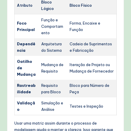
Bloco
Atributo
Bloco Físico
Lógico
Função e
Foco
Forma, Encaixe e
Comportam
Principal
Função
ento
Dependê
Arquitetura
Cadeia de Suprimentos
ncia
do Sistema
e Fabricação
Gatilho
Mudança de
Iteração de Projeto ou
de
Requisito
Mudança de Fornecedor
Mudança
Rastreab
Requisito
Bloco para Número de
ilidade
para Bloco
Peça
Validaçã
Simulação e
Testes e Inspeção
o
Análise
Usar uma matriz assim durante o processo de
modelagem ajuda a manter a clareza. Isso garante que