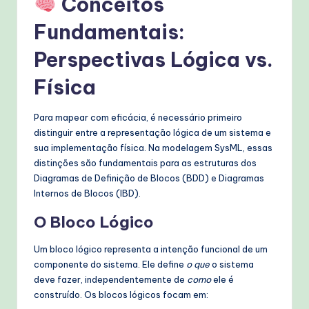
Conceitos
T
Fundamentais:
e
Perspectivas Lógica vs.
c
Física
h
M
Para mapear com eficácia, é necessário primeiro
e
distinguir entre a representação lógica de um sistema e
sua implementação física. Na modelagem SysML, essas
t
distinções são fundamentais para as estruturas dos
h
Diagramas de Definição de Blocos (BDD) e Diagramas
Internos de Blocos (IBD).
o
O Bloco Lógico
d
s
Um bloco lógico representa a intenção funcional de um
componente do sistema. Ele define
o que
o sistema
deve fazer, independentemente de
como
ele é
construído. Os blocos lógicos focam em: