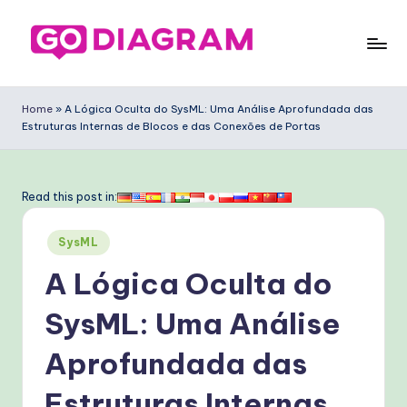
Skip
to
G
content
o
Home
»
A Lógica Oculta do SysML: Uma Análise Aprofundada das
Estruturas Internas de Blocos e das Conexões de Portas
D
ia
g
Read this post in:
ra
Posted
SysML
m
in
A Lógica Oculta do
P
o
SysML: Uma Análise
rt
Aprofundada das
u
Estruturas Internas