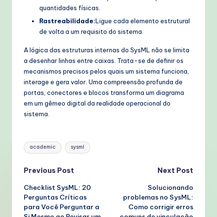
quantidades físicas.
Rastreabilidade:
Ligue cada elemento estrutural
de volta a um requisito do sistema.
A lógica das estruturas internas do SysML não se limita
a desenhar linhas entre caixas. Trata-se de definir os
mecanismos precisos pelos quais um sistema funciona,
interage e gera valor. Uma compreensão profunda de
portas, conectores e blocos transforma um diagrama
em um gêmeo digital da realidade operacional do
sistema.
Tags:
academic
sysml
Post
Previous Post
Next Post
Checklist SysML: 20
Solucionando
navigation
Perguntas Críticas
problemas no SysML:
para Você Perguntar a
Como corrigir erros
Si Mesmo ao Revisar um
comuns de vinculação