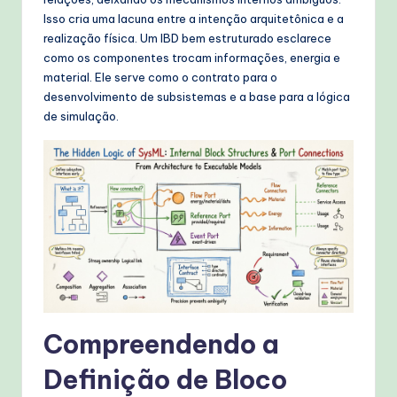
W
Isso cria uma lacuna entre a intenção arquitetônica e a
o
realização física. Um IBD bem estruturado esclarece
como os componentes trocam informações, energia e
r
material. Ele serve como o contrato para o
k
desenvolvimento de subsistemas e a base para a lógica
de simulação.
fl
o
w
s
&
M
o
d
Compreendendo a
e
Definição de Bloco
rn