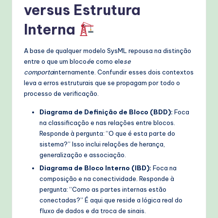
versus Estrutura
T
Interna
e
c
A base de qualquer modelo SysML repousa na distinção
h
entre o que um bloco
é
e como ele
se
comporta
internamente. Confundir esses dois contextos
M
leva a erros estruturais que se propagam por todo o
e
processo de verificação.
t
Diagrama de Definição de Bloco (BDD):
Foca
na classificação e nas relações entre blocos.
h
Responde à pergunta: “O que é esta parte do
o
sistema?” Isso inclui relações de herança,
generalização e associação.
d
Diagrama de Bloco Interno (IBD):
Foca na
s
composição e na conectividade. Responde à
pergunta: “Como as partes internas estão
conectadas?” É aqui que reside a lógica real do
fluxo de dados e da troca de sinais.