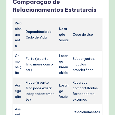
Comparação de
Relacionamentos Estruturais
Rela
cion
Nota
Dependência do
am
ção
Caso de Uso
Ciclo de Vida
ent
Visual
o
Co
Losan
Forte (a parte
Subconjuntos,
mp
go
filha morre com o
módulos
osiç
Preen
pai)
proprietários
ão
chido
Fraca (a parte
Recursos
Agr
Losan
filha pode existir
compartilhados,
ega
go
independentemen
fornecedores
ção
Vazio
te)
externos
Ass
Relacionamentos
oci