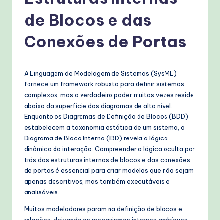
g
u
de Blocos e das
e
Conexões de Portas
s
e
A Linguagem de Modelagem de Sistemas (SysML)
-
fornece um framework robusto para definir sistemas
P
complexos, mas o verdadeiro poder muitas vezes reside
abaixo da superfície dos diagramas de alto nível.
r
Enquanto os Diagramas de Definição de Blocos (BDD)
o
estabelecem a taxonomia estática de um sistema, o
Diagrama de Bloco Interno (IBD) revela a lógica
v
dinâmica da interação. Compreender a lógica oculta por
e
trás das estruturas internas de blocos e das conexões
de portas é essencial para criar modelos que não sejam
n
apenas descritivos, mas também executáveis e
A
analisáveis.
I
Muitos modeladores param na definição de blocos e
relações, deixando os mecanismos internos ambíguos.