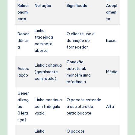
Relaci
Notação
Significado
Acopl
onam
amen
ento
to
Linha
Depen
O cliente usa a
tracejada
dênci
definição do
Baixa
com seta
a
fornecedor
aberta
Conexão
Linha contínua
Assoc
estrutural;
(geralmente
Média
iação
mantém uma
com rótulo)
referência
Gener
alizaç
Linha contínua
O pacote estende
ão
com triângulo
a estrutura de
Alta
(Hera
vazio
outro pacote
nça)
Linha
O pacote