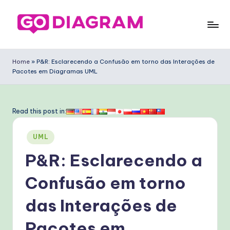
Skip
to
G
content
o
Home
»
P&R: Esclarecendo a Confusão em torno das Interações de
Pacotes em Diagramas UML
D
ia
g
Read this post in:
ra
Posted
UML
m
in
P&R: Esclarecendo a
P
o
Confusão em torno
rt
das Interações de
u
Pacotes em