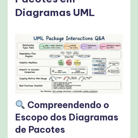
g
u
Diagramas UML
e
s
e
-
P
r
o
v
e
Compreendendo o
n
Escopo dos Diagramas
A
de Pacotes
I