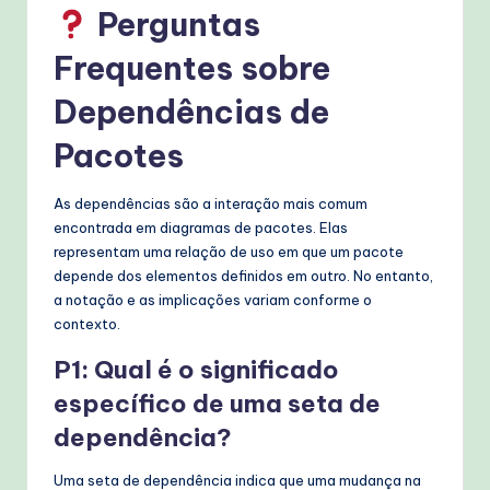
Perguntas
T
Frequentes sobre
e
c
Dependências de
h
Pacotes
M
As dependências são a interação mais comum
e
encontrada em diagramas de pacotes. Elas
t
representam uma relação de uso em que um pacote
depende dos elementos definidos em outro. No entanto,
h
a notação e as implicações variam conforme o
o
contexto.
d
P1: Qual é o significado
s
específico de uma seta de
dependência?
Uma seta de dependência indica que uma mudança na