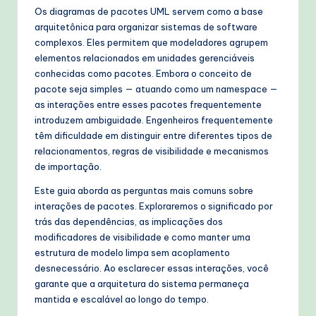
W
Os diagramas de pacotes UML servem como a base
arquitetônica para organizar sistemas de software
o
complexos. Eles permitem que modeladores agrupem
r
elementos relacionados em unidades gerenciáveis
conhecidas como pacotes. Embora o conceito de
k
pacote seja simples — atuando como um namespace —
fl
as interações entre esses pacotes frequentemente
introduzem ambiguidade. Engenheiros frequentemente
o
têm dificuldade em distinguir entre diferentes tipos de
w
relacionamentos, regras de visibilidade e mecanismos
de importação.
s
Este guia aborda as perguntas mais comuns sobre
&
interações de pacotes. Exploraremos o significado por
M
trás das dependências, as implicações dos
modificadores de visibilidade e como manter uma
o
estrutura de modelo limpa sem acoplamento
d
desnecessário. Ao esclarecer essas interações, você
garante que a arquitetura do sistema permaneça
e
mantida e escalável ao longo do tempo.
rn