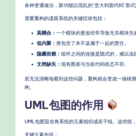
W
各种变通做法，新功能以混乱的“意大利面代码”形
o
需要重构的遗留系统的关键症状包括：
r
高耦合：
一个模块的更改经常导致无关模块失
kf
低内聚：
类包含了本不该属于一起的责任。
lo
隐藏依赖：
组件之间的连接是隐式的，难以追
w
文档缺失：
现有图表与当前代码状态不符。
s
若无法清晰地看到这些问题，重构就会变成一场猜测
构。
&
UML包图的作用
M
o
UML包图旨在将系统的元素组织成若干组。这些组
d
关键元素包括：