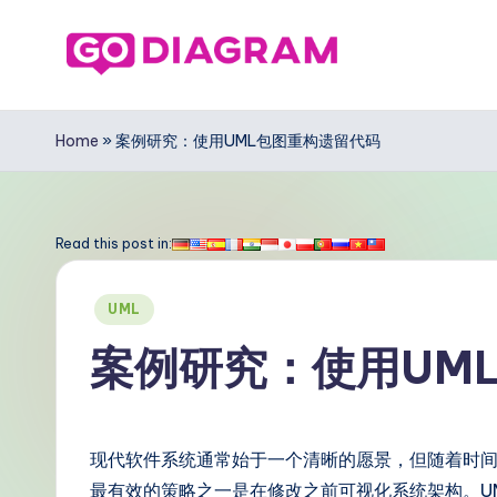
Skip
to
G
content
o
Home
»
案例研究：使用UML包图重构遗留代码
D
ia
Read this post in:
g
Posted
UML
r
in
案例研究：使用UM
a
m
现代软件系统通常始于一个清晰的愿景，但随着时
Si
最有效的策略之一是在修改之前可视化系统架构。U