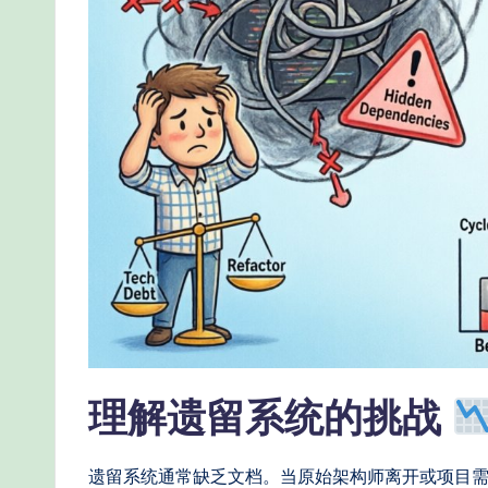
e
-
P
r
o
v
e
n
A
理解遗留系统的挑战
I
遗留系统通常缺乏文档。当原始架构师离开或项目