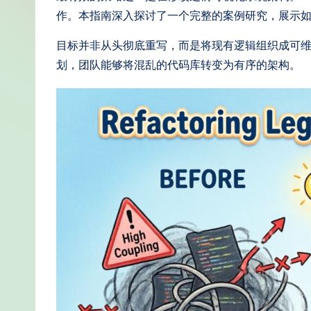
m
作。本指南深入探讨了一个完整的案例研究，展示如
pl
目标并非从头彻底重写，而是将现有逻辑组织成可
划，团队能够将混乱的代码库转变为有序的架构。
if
i
e
d
C
hi
n
e
s