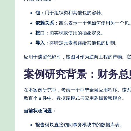
e
包：
用于组织类和其他包的容器。
r
依赖关系：
箭头表示一个包如何使用另一个包
n
接口：
包实现或使用的抽象定义。
T
导入：
将特定元素暴露给其他包的机制。
e
应用于遗留代码时，该图可作为逆向工程的产物。
c
案例研究背景：财务总
h
在本案例研究中，考虑一个中型金融应用程序。该系
M
数百个文件中。数据库模式与应用逻辑紧密耦合。
e
当前状态问题：
t
报告模块直接访问事务模块中的数据库表。
h