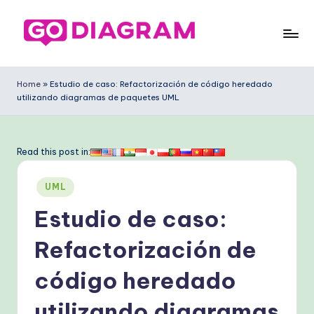
Saltar
al
G
contenido
o
Home
»
Estudio de caso: Refactorización de código heredado
utilizando diagramas de paquetes UML
D
ia
g
Read this post in:
ra
Publicado
UML
m
en
Estudio de caso:
S
p
Refactorización de
a
código heredado
ni
utilizando diagramas