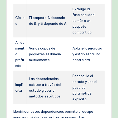
Extraiga la
funcionalidad
Cíclic
El paquete A depende
común a un
a
de B, y B depende de A.
paquete
compartido.
Anida
mient
Varias capas de
Aplane la jerarquía
o
paquetes se llaman
y establezca una
profu
mutuamente.
capa clara.
ndo
Encapsule el
Las dependencias
estado y use el
Implí
existen a través del
paso de
cita
estado global o
parámetros
métodos estáticos.
explícito.
Identificar estas dependencias permite al equipo
priorizar qué áreas refactorizar primero. Las