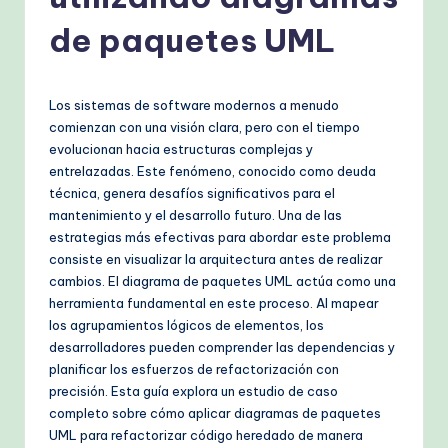
s
h
de paquetes UML
-
P
Los sistemas de software modernos a menudo
r
comienzan con una visión clara, pero con el tiempo
evolucionan hacia estructuras complejas y
o
entrelazadas. Este fenómeno, conocido como deuda
v
técnica, genera desafíos significativos para el
mantenimiento y el desarrollo futuro. Una de las
e
estrategias más efectivas para abordar este problema
n
consiste en visualizar la arquitectura antes de realizar
cambios. El diagrama de paquetes UML actúa como una
A
herramienta fundamental en este proceso. Al mapear
I
los agrupamientos lógicos de elementos, los
desarrolladores pueden comprender las dependencias y
W
planificar los esfuerzos de refactorización con
o
precisión. Esta guía explora un estudio de caso
completo sobre cómo aplicar diagramas de paquetes
r
UML para refactorizar código heredado de manera