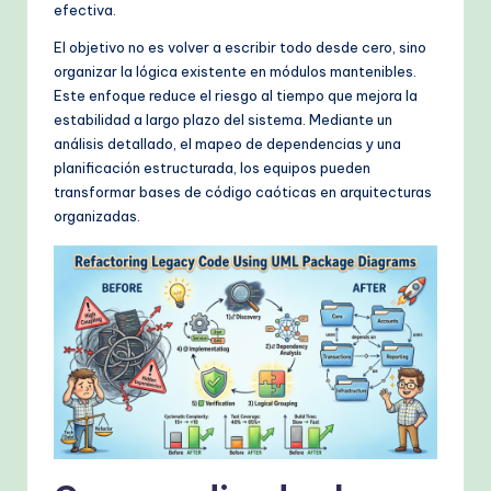
k
efectiva.
fl
El objetivo no es volver a escribir todo desde cero, sino
organizar la lógica existente en módulos mantenibles.
o
Este enfoque reduce el riesgo al tiempo que mejora la
w
estabilidad a largo plazo del sistema. Mediante un
análisis detallado, el mapeo de dependencias y una
s
planificación estructurada, los equipos pueden
&
transformar bases de código caóticas en arquitecturas
organizadas.
M
o
d
e
rn
T
e
c