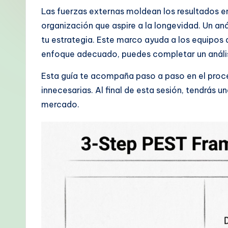
p
Las fuerzas externas moldean los resultados e
organización que aspire a la longevidad. Un a
a
tu estrategia. Este marco ayuda a los equipos 
ni
enfoque adecuado, puedes completar un anális
s
Esta guía te acompaña paso a paso en el proc
innecesarias. Al final de esta sesión, tendrás u
h
mercado.
-
P
r
o
v
e