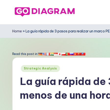
Saltar
al
G
contenido
o
Home
»
La guía rápida de 3 pasos para realizar un marco 
D
ia
Read this post in:
g
Publicado
Strategic Analysis
r
en
La guía rápida de
a
menos de una hor
m
S