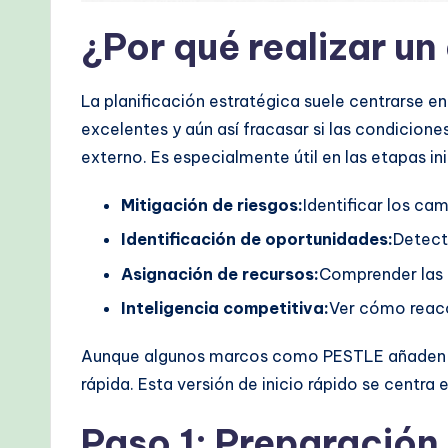
&
¿Por qué realizar un
M
o
La planificación estratégica suele centrarse 
d
excelentes y aún así fracasar si las condicio
externo. Es especialmente útil en las etapas in
e
Mitigación de riesgos:
Identificar los ca
r
Identificación de oportunidades:
Detect
n
Asignación de recursos:
Comprender las 
T
Inteligencia competitiva:
Ver cómo reacc
e
Aunque algunos marcos como PESTLE añaden cap
c
rápida. Esta versión de inicio rápido se centra 
h
Paso 1: Preparación 