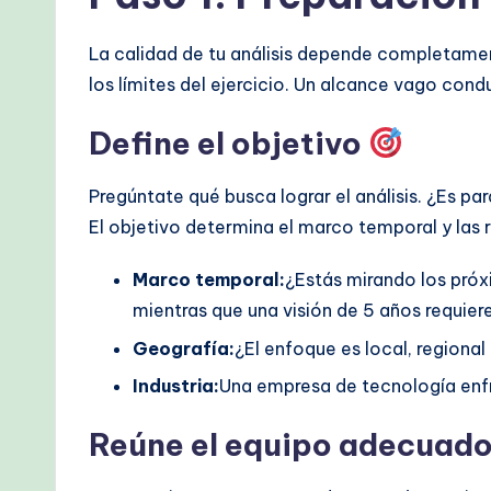
M
La calidad de tu análisis depende completament
e
los límites del ejercicio. Un alcance vago con
t
Define el objetivo
h
Pregúntate qué busca lograr el análisis. ¿Es p
o
El objetivo determina el marco temporal y las 
d
Marco temporal:
¿Estás mirando los próx
s
mientras que una visión de 5 años requiere
Geografía:
¿El enfoque es local, regional 
Industria:
Una empresa de tecnología enfr
Reúne el equipo adecuad