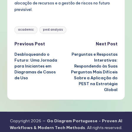
alocação de recursos e a gestão de riscos no futuro
previsível.
Tags:
academic
pest analysis
Post
Previous Post
Next Post
Desbloqueando o
Perguntas e Respostas
navigation
Futuro: Uma Jornada
Interativas:
para Iniciantes em
Respondendo às Suas
Diagramas de Casos
Perguntas Mais Difíceis
de Uso
Sobre a Aplicação do
PEST na Estratégia
Global
Copyright 2026 —
Go Diagram Portuguese - Proven AI
Workflows & Modern Tech Methods
. All rights reserved.