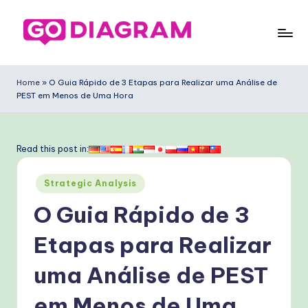
Skip
to
G
content
o
Home
»
O Guia Rápido de 3 Etapas para Realizar uma Análise de
PEST em Menos de Uma Hora
D
ia
g
Read this post in:
ra
Posted
Strategic Analysis
m
in
O Guia Rápido de 3
P
o
Etapas para Realizar
rt
uma Análise de PEST
u
em Menos de Uma