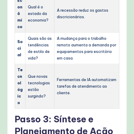
Ec
on
Qual é o
A recessão reduz os gastos
ô
estado da
discricionários.
mi
economia?
co
Quais são as
A mudança para o trabalho
So
tendências
remoto aumenta a demanda por
ci
de estilo de
equipamentos para escritório
al
vida?
em casa.
Te
cn
Que novas
Ferramentas de IA automatizam
ol
tecnologias
tarefas de atendimento ao
óg
estão
cliente.
ic
surgindo?
o
Passo 3: Síntese e
Planejamento de Ação