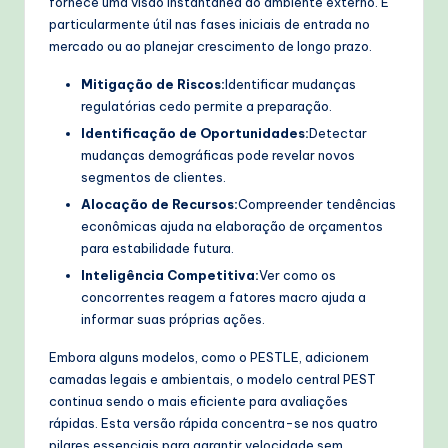
fornece uma visão instantânea do ambiente externo. É
T
particularmente útil nas fases iniciais de entrada no
mercado ou ao planejar crescimento de longo prazo.
e
Mitigação de Riscos:
Identificar mudanças
c
regulatórias cedo permite a preparação.
h
Identificação de Oportunidades:
Detectar
M
mudanças demográficas pode revelar novos
segmentos de clientes.
e
Alocação de Recursos:
Compreender tendências
t
econômicas ajuda na elaboração de orçamentos
para estabilidade futura.
h
Inteligência Competitiva:
Ver como os
o
concorrentes reagem a fatores macro ajuda a
d
informar suas próprias ações.
s
Embora alguns modelos, como o PESTLE, adicionem
camadas legais e ambientais, o modelo central PEST
continua sendo o mais eficiente para avaliações
rápidas. Esta versão rápida concentra-se nos quatro
pilares essenciais para garantir velocidade sem