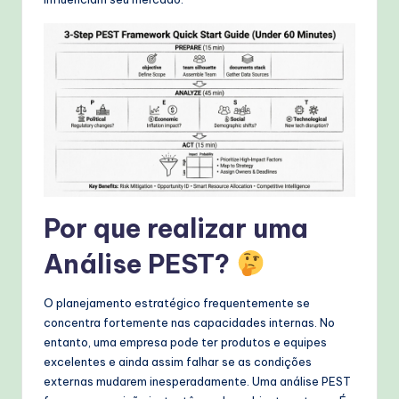
W
o
r
k
fl
o
w
s
Por que realizar uma
&
Análise PEST?
M
o
O planejamento estratégico frequentemente se
concentra fortemente nas capacidades internas. No
d
entanto, uma empresa pode ter produtos e equipes
e
excelentes e ainda assim falhar se as condições
externas mudarem inesperadamente. Uma análise PEST
rn