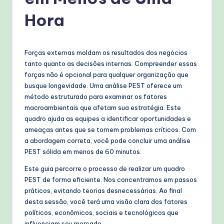
g
u
Hora
e
s
Forças externas moldam os resultados dos negócios
e
tanto quanto as decisões internas. Compreender essas
forças não é opcional para qualquer organização que
-
busque longevidade. Uma análise PEST oferece um
P
método estruturado para examinar os fatores
macroambientais que afetam sua estratégia. Este
r
quadro ajuda as equipes a identificar oportunidades e
o
ameaças antes que se tornem problemas críticos. Com
a abordagem correta, você pode concluir uma análise
v
PEST sólida em menos de 60 minutos.
e
Este guia percorre o processo de realizar um quadro
n
PEST de forma eficiente. Nos concentramos em passos
práticos, evitando teorias desnecessárias. Ao final
A
desta sessão, você terá uma visão clara dos fatores
I
políticos, econômicos, sociais e tecnológicos que
influenciam seu mercado.