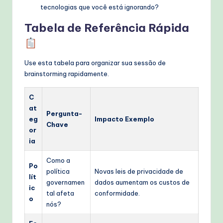
tecnologias que você está ignorando?
Tabela de Referência Rápida
Use esta tabela para organizar sua sessão de
brainstorming rapidamente.
C
at
Pergunta-
eg
Impacto Exemplo
Chave
or
ia
Como a
Po
política
Novas leis de privacidade de
lít
governamen
dados aumentam os custos de
ic
tal afeta
conformidade.
o
nós?