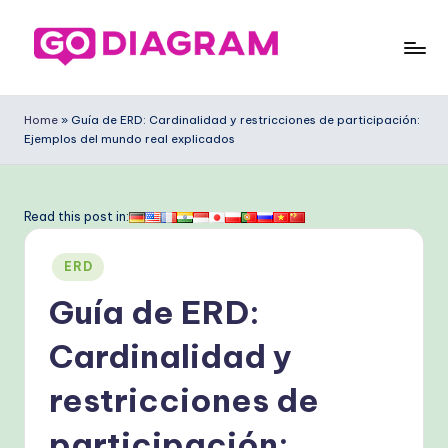
Saltar
al
G
contenido
o
Home
»
Guía de ERD: Cardinalidad y restricciones de participación:
Ejemplos del mundo real explicados
D
ia
g
Read this post in:
ra
Publicado
ERD
m
en
Guía de ERD:
S
p
Cardinalidad y
a
restricciones de
ni
participación: