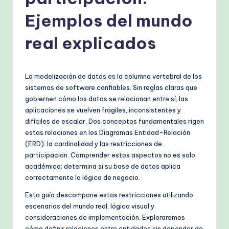
s
h
Ejemplos del mundo
-
real explicados
P
r
La modelización de datos es la columna vertebral de los
o
sistemas de software confiables. Sin reglas claras que
v
gobiernen cómo los datos se relacionan entre sí, las
aplicaciones se vuelven frágiles, inconsistentes y
e
difíciles de escalar. Dos conceptos fundamentales rigen
n
estas relaciones en los Diagramas Entidad-Relación
(ERD): la cardinalidad y las restricciones de
A
participación. Comprender estos aspectos no es solo
I
académico; determina si su base de datos aplica
correctamente la lógica de negocio.
W
Esta guía descompone estas restricciones utilizando
o
escenarios del mundo real, lógica visual y
r
consideraciones de implementación. Exploraremos
cómo definir relaciones entre entidades sin depender de