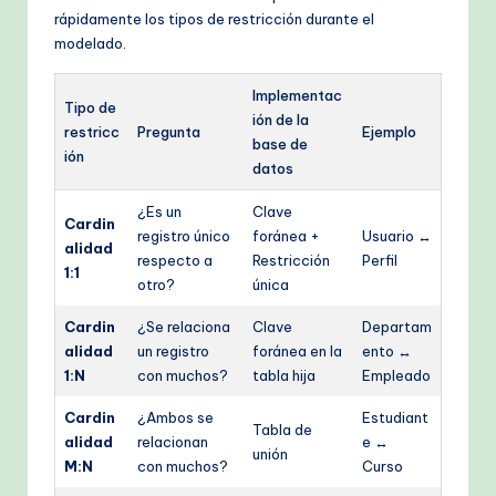
rápidamente los tipos de restricción durante el
modelado.
Implementac
Tipo de
ión de la
restricc
Pregunta
Ejemplo
base de
ión
datos
¿Es un
Clave
Cardin
registro único
foránea +
Usuario ↔
alidad
respecto a
Restricción
Perfil
1:1
otro?
única
Cardin
¿Se relaciona
Clave
Departam
alidad
un registro
foránea en la
ento ↔
1:N
con muchos?
tabla hija
Empleado
Cardin
¿Ambos se
Estudiant
Tabla de
alidad
relacionan
e ↔
unión
M:N
con muchos?
Curso