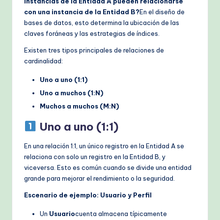
instancias de la Entidad A pueden relacionarse
h
con una instancia de la Entidad B?
En el diseño de
bases de datos, esto determina la ubicación de las
M
claves foráneas y las estrategias de índices.
e
Existen tres tipos principales de relaciones de
t
cardinalidad:
h
Uno a uno (1:1)
o
Uno a muchos (1:N)
Muchos a muchos (M:N)
d
Uno a uno (1:1)
s
En una relación 1:1, un único registro en la Entidad A se
relaciona con solo un registro en la Entidad B, y
viceversa. Esto es común cuando se divide una entidad
grande para mejorar el rendimiento o la seguridad.
Escenario de ejemplo: Usuario y Perfil
Un
Usuario
cuenta almacena típicamente