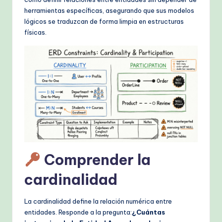
k
herramientas específicas, asegurando que sus modelos
fl
lógicos se traduzcan de forma limpia en estructuras
físicas.
o
w
s
&
M
o
d
e
Comprender la
rn
cardinalidad
T
e
La cardinalidad define la relación numérica entre
entidades. Responde a la pregunta:
¿Cuántas
c