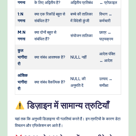
गणना
के लिए अद्वितीय है?
अद्वितीय प्रतिबंध
↔ प्रोफ़ाइल
1:N
क्या एक रिकॉर्ड बहुत से
बच्चे की तालिका
विभाग ↔
गणना
संबंधित है?
में विदेशी कुंजी
कर्मचारी
M:N
क्या दोनों बहुत से
छात्र ↔
संयोजन तालिका
गणना
संबंधित हैं?
पाठ्यक्रम
कुल
आदेश पंक्ति
भागीदा
क्या संबंध आवश्यक है?
NULL नहीं
↔ आदेश
री
आंशिक
NULL की
उत्पाद ↔
भागीदा
क्या संबंध वैकल्पिक है?
अनुमति दें
समीक्षा
री
डिज़ाइन में सामान्य त्रुटियाँ
यहां तक कि अनुभवी डिज़ाइनर भी गलतियां करते हैं। इन त्रुटियों के कारण डेटा
विचलन और एप्लिकेशन बग आते हैं।