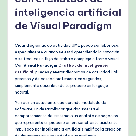
s
h
inteligencia artificial
-
de Visual Paradigm
P
r
Crear diagramas de actividad UML puede ser laborioso,
o
especialmente cuando se está aprendiendo la notación
v
o se traduce un flujo de trabajo complejo a forma visual.
Con
Visual Paradigm
Chatbot de inteligencia
e
artificial
, puedes generar diagramas de actividad UML
n
precisos y de calidad profesional en segundos,
simplemente describiendo tu proceso en lenguaje
A
natural.
I
Ya seas un estudiante que aprende modelado de
W
software, un desarrollador que documenta el
comportamiento del sistema o un analista de negocios
o
que representa un proceso empresarial, este asistente
r
impulsado por inteligencia artificial simplifica la creación
de diagramas sin necesidad de un profundo