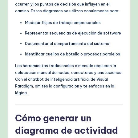
ocurren y los puntos de decisión que influyen en el
h
camino. Estos diagramas se utilizan comúnmente para:
M
Modelar flujos de trabajo empresariales
e
Representar secuencias de ejecución de software
t
Documentar el comportamiento del sistema
h
Identificar cuellos de botella o procesos paralelos
o
Las herramientas tradicionales a menudo requieren la
d
colocación manual de nodos, conectores y anotaciones.
s
Con el chatbot de inteligencia artificial de Visual
Paradigm, omites la configuración y te enfocas en la
lógica.
Cómo generar un
diagrama de actividad