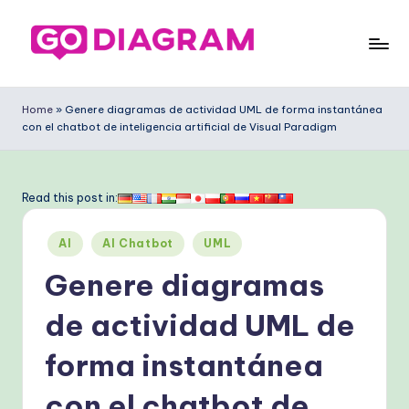
Saltar
al
G
contenido
o
Home
»
Genere diagramas de actividad UML de forma instantánea
con el chatbot de inteligencia artificial de Visual Paradigm
D
ia
g
Read this post in:
ra
Publicado
AI
AI Chatbot
UML
m
en
Genere diagramas
S
p
de actividad UML de
a
forma instantánea
ni
con el chatbot de