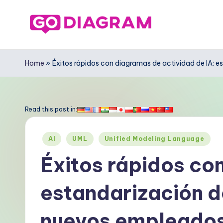
Saltar
al
G
contenido
o
Home
»
Éxitos rápidos con diagramas de actividad de IA: e
D
ia
Read this post in:
g
Publicado
AI
UML
Unified Modeling Language
r
en
Éxitos rápidos co
a
estandarización de
m
S
nuevos empleado