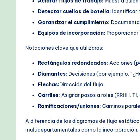
Aclarar flujos de trabajo:
Muestra quién
n
Detectar cuellos de botella:
Identificar 
A
Garantizar el cumplimiento:
Documentar 
Equipos de incorporación:
Proporcionar 
I
Notaciones clave que utilizarás:
W
o
Rectángulos redondeados:
Acciones (po
Diamantes:
Decisiones (por ejemplo, “¿Ha
r
Flechas:
Dirección del flujo.
kf
Carriles:
Asignar pasos a roles (RRHH, TI,
lo
Ramificaciones/uniones:
Caminos parale
w
A diferencia de los diagramas de flujo estáti
s
multidepartamentales como la incorporación.