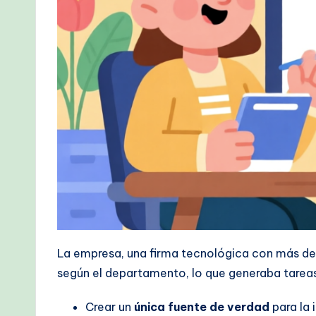
M
e
t
h
o
d
s
La empresa, una firma tecnológica con más de
según el departamento, lo que generaba tareas 
Crear un
única fuente de verdad
para la 