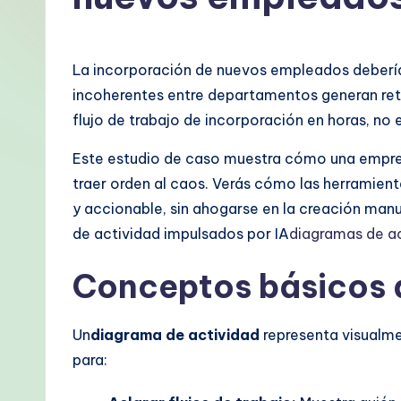
p
a
La incorporación de nuevos empleados debería 
ni
incoherentes entre departamentos generan retra
flujo de trabajo de incorporación en horas, no
s
Este estudio de caso muestra cómo una empre
h
traer orden al caos. Verás cómo las herramien
-
y accionable, sin ahogarse en la creación manu
de actividad impulsados por IA
diagramas de a
P
Conceptos básicos d
r
o
Un
diagrama de actividad
representa visualme
v
para:
e