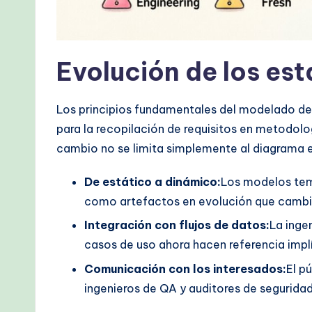
&
M
o
Evolución de los e
d
Los principios fundamentales del modelado de
e
para la recopilación de requisitos en metodol
r
cambio no se limita simplemente al diagrama e
n
De estático a dinámico:
Los modelos tem
como artefactos en evolución que cambia
T
Integración con flujos de datos:
La inge
e
casos de uso ahora hacen referencia implí
c
Comunicación con los interesados:
El p
ingenieros de QA y auditores de seguridad.
h