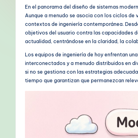
p
En el panorama del diseño de sistemas modernos
Aunque a menudo se asocia con los ciclos de vi
a
contextos de ingeniería contemporánea. Desde 
ni
objetivos del usuario contra las capacidades d
actualidad, centrándose en la claridad, la cola
s
Los equipos de ingeniería de hoy enfrentan un
h
interconectados y a menudo distribuidos en di
-
si no se gestiona con las estrategias adecuada
tiempo que garantizan que permanezcan relevan
P
r
o
v
e