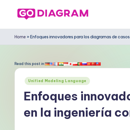
Saltar
al
G
contenido
o
Home
»
Enfoques innovadores para los diagramas de casos
D
ia
Read this post in:
g
Publicado
Unified Modeling Language
r
en
Enfoques innovado
a
en la ingeniería 
m
S