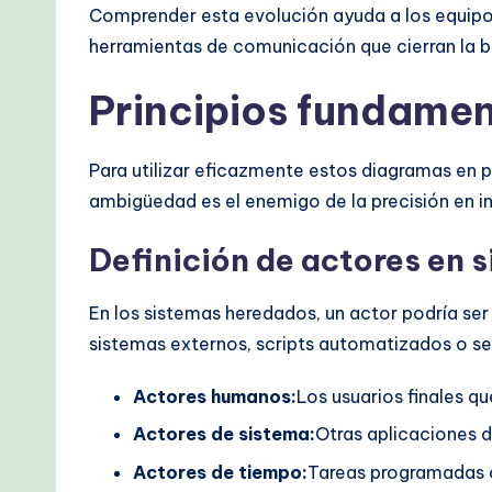
Comprender esta evolución ayuda a los equipo
M
herramientas de comunicación que cierran la b
e
Principios fundame
t
h
Para utilizar eficazmente estos diagramas en p
o
ambigüedad es el enemigo de la precisión en in
d
Definición de actores en 
s
En los sistemas heredados, un actor podría se
sistemas externos, scripts automatizados o serv
Actores humanos:
Los usuarios finales q
Actores de sistema:
Otras aplicaciones d
Actores de tiempo:
Tareas programadas o