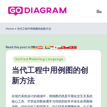
Skip
to
G
content
o
Home
»
当代工程中用例图的创新方法
D
ia
Read this post in:
g
Posted
ra
Unified Modeling Language
in
m
当代工程中用例图的创
Si
新方法
m
pl
在现代系统设计的领域中，用例图仍然是可视化交互关系的
ifi
核心工具。尽管这些图表通常与传统的软件开发生命周期相
关联，但在当代工程背景下，它们仍具有重要价值。从云原