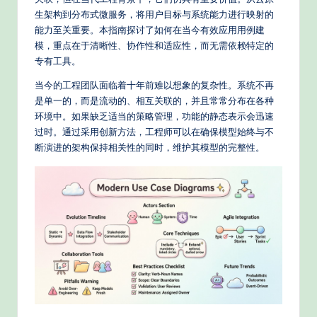
e
生架构到分布式微服务，将用户目标与系统能力进行映射的
d
能力至关重要。本指南探讨了如何在当今有效应用用例建
C
模，重点在于清晰性、协作性和适应性，而无需依赖特定的
专有工具。
hi
当今的工程团队面临着十年前难以想象的复杂性。系统不再
n
是单一的，而是流动的、相互关联的，并且常常分布在各种
e
环境中。如果缺乏适当的策略管理，功能的静态表示会迅速
过时。通过采用创新方法，工程师可以在确保模型始终与不
s
断演进的架构保持相关性的同时，维护其模型的完整性。
e
-
P
r
o
v
e