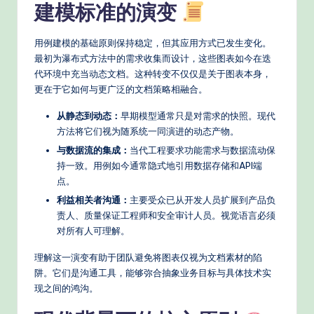
建模标准的演变
n
A
用例建模的基础原则保持稳定，但其应用方式已发生变化。
I
最初为瀑布式方法中的需求收集而设计，这些图表如今在迭
代环境中充当动态文档。这种转变不仅仅是关于图表本身，
W
更在于它如何与更广泛的文档策略相融合。
o
从静态到动态：
早期模型通常只是对需求的快照。现代
r
方法将它们视为随系统一同演进的动态产物。
k
与数据流的集成：
当代工程要求功能需求与数据流动保
持一致。用例如今通常隐式地引用数据存储和API端
fl
点。
o
利益相关者沟通：
主要受众已从开发人员扩展到产品负
w
责人、质量保证工程师和安全审计人员。视觉语言必须
对所有人可理解。
s
理解这一演变有助于团队避免将图表仅视为文档素材的陷
&
阱。它们是沟通工具，能够弥合抽象业务目标与具体技术实
M
现之间的鸿沟。
o