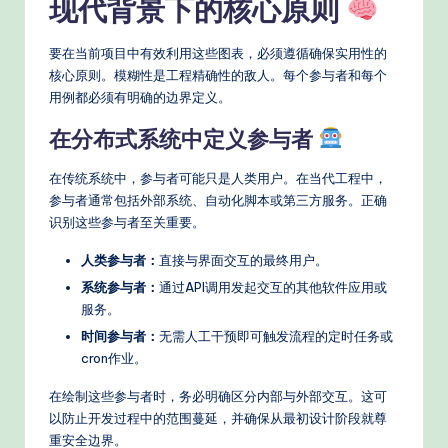
现代背景下的核心原则
d
要在当前项目中有效利用这些图表，必须遵循确保实用性的
e
核心原则。模糊性是工程精确性的敌人。每个参与者和每个
rn
用例都必须有明确的边界定义。
T
在分布式系统中定义参与者
e
在传统系统中，参与者可能只是人类用户。在当代工程中，
c
参与者通常包括外部系统、自动化脚本或第三方服务。正确
h
识别这些参与者至关重要。
M
人类参与者：
直接与界面交互的最终用户。
e
系统参与者：
通过API调用发起交互的其他软件应用或
服务。
t
时间参与者：
无需人工干预即可触发流程的定时任务或
h
cron作业。
o
在绘制这些参与者时，务必明确区分内部与外部交互。这可
d
以防止开发过程中的范围蔓延，并确保从最初设计阶段就尊
重安全边界。