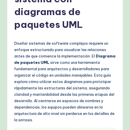
s
h
diagramas de
-
paquetes UML
P
r
Diseñar sistemas de software complejos requiere un
o
enfoque estructurado para visualizar las relaciones
v
antes de que comience la implementación. El
Diagrama
de paquetes UML
sirve como una herramienta
e
fundamental para arquitectos y desarrolladores para
n
organizar el código en unidades manejables. Esta guía
explora cómo utilizar estos diagramas para prototipar
A
rápidamente las estructuras del sistema, asegurando
I
claridad y mantenibilidad desde las primeras etapas del
desarrollo. Al centrarse en espacios de nombres y
W
dependencias, los equipos pueden alinearse en la
o
arquitectura de alto nivel sin perderse en los detalles de
la sintaxis.
r