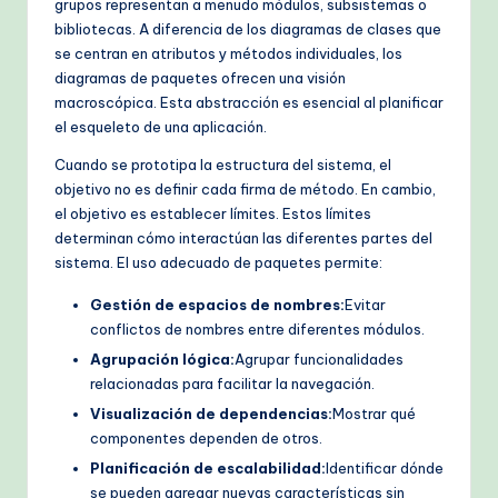
grupos representan a menudo módulos, subsistemas o
h
bibliotecas. A diferencia de los diagramas de clases que
se centran en atributos y métodos individuales, los
M
diagramas de paquetes ofrecen una visión
e
macroscópica. Esta abstracción es esencial al planificar
el esqueleto de una aplicación.
t
Cuando se prototipa la estructura del sistema, el
h
objetivo no es definir cada firma de método. En cambio,
o
el objetivo es establecer límites. Estos límites
determinan cómo interactúan las diferentes partes del
d
sistema. El uso adecuado de paquetes permite:
s
Gestión de espacios de nombres:
Evitar
conflictos de nombres entre diferentes módulos.
Agrupación lógica:
Agrupar funcionalidades
relacionadas para facilitar la navegación.
Visualización de dependencias:
Mostrar qué
componentes dependen de otros.
Planificación de escalabilidad:
Identificar dónde
se pueden agregar nuevas características sin