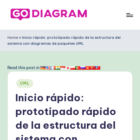
Saltar
al
G
contenido
o
Home
»
Inicio rápido: prototipado rápido de la estructura del
sistema con diagramas de paquetes UML
D
ia
g
Read this post in:
ra
Publicado
UML
m
en
Inicio rápido:
S
p
prototipado rápido
a
de la estructura del
ni
sistema con