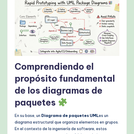
k
fl
o
w
s
&
M
Comprendiendo el
o
propósito fundamental
d
de los diagramas de
e
paquetes
rn
T
En su base, un
Diagrama de paquetes UML
es un
e
diagrama estructural que organiza elementos en grupos.
En el contexto de la ingeniería de software, estos
c