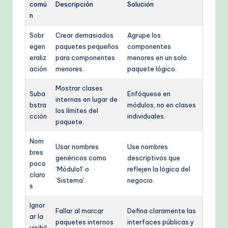
comú
Descripción
Solución
n
Sobr
Crear demasiados
Agrupe los
egen
paquetes pequeños
componentes
eraliz
para componentes
menores en un solo
ación
menores.
paquete lógico.
Mostrar clases
Suba
Enfóquese en
internas en lugar de
bstra
módulos, no en clases
los límites del
cción
individuales.
paquete.
Nom
Usar nombres
Use nombres
bres
genéricos como
descriptivos que
poco
‘Módulo1’ o
reflejen la lógica del
claro
‘Sistema’.
negocio.
s
Ignor
Fallar al marcar
Defina claramente las
ar la
paquetes internos
interfaces públicas y
visibil