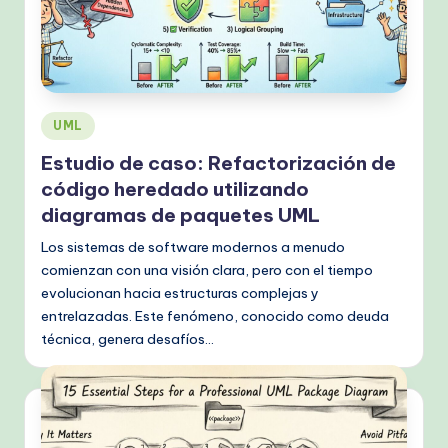
k
fl
o
w
Publicado
UML
s
en
Estudio de caso: Refactorización de
&
código heredado utilizando
M
diagramas de paquetes UML
o
Los sistemas de software modernos a menudo
comienzan con una visión clara, pero con el tiempo
d
evolucionan hacia estructuras complejas y
e
entrelazadas. Este fenómeno, conocido como deuda
rn
técnica, genera desafíos…
T
e
c