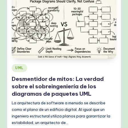
Publicado
UML
en
Desmentidor de mitos: La verdad
sobre el sobreingeniería de los
diagramas de paquetes UML
La arquitectura de software a menudo se describe
como el plano de un edificio digital. Al igual que un
ingeniero estructural utiliza planos para garantizar la
estabilidad, un arquitecto de…