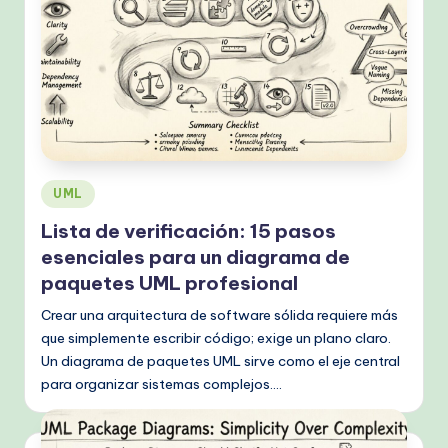
h
M
e
t
h
o
Publicado
UML
en
d
Lista de verificación: 15 pasos
s
esenciales para un diagrama de
paquetes UML profesional
Crear una arquitectura de software sólida requiere más
que simplemente escribir código; exige un plano claro.
Un diagrama de paquetes UML sirve como el eje central
para organizar sistemas complejos.…