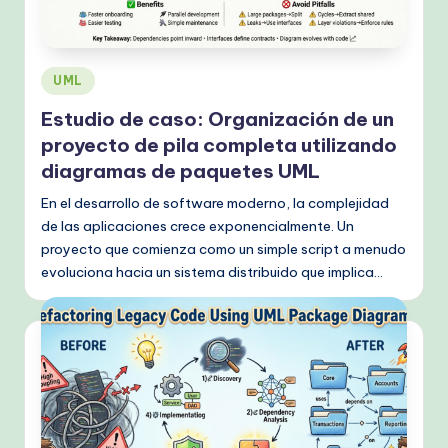
s
h
-
Publicado
UML
P
en
Estudio de caso: Organización de un
r
proyecto de pila completa utilizando
o
diagramas de paquetes UML
v
En el desarrollo de software moderno, la complejidad
de las aplicaciones crece exponencialmente. Un
e
proyecto que comienza como un simple script a menudo
n
evoluciona hacia un sistema distribuido que implica…
A
I
W
o
r