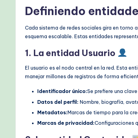
M
Definiendo entidade
e
Cada sistema de redes sociales gira en torno 
t
esquema escalable. Estas entidades representan
h
1. La entidad Usuario
o
El usuario es el nodo central en la red. Esta e
d
manejar millones de registros de forma eficien
s
Identificador único:
Se prefiere una clave
Datos del perfil:
Nombre, biografía, avata
Metadatos:
Marcas de tiempo para la crea
Marcas de privacidad:
Configuraciones qu