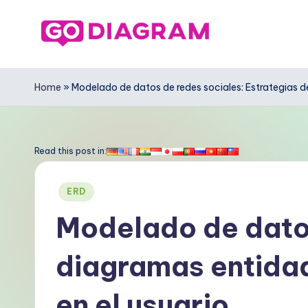
Saltar
al
G
contenido
o
Home
»
Modelado de datos de redes sociales: Estrategias d
D
ia
Read this post in:
g
Publicado
ERD
r
en
Modelado de datos
a
diagramas entidad
m
S
en el usuario