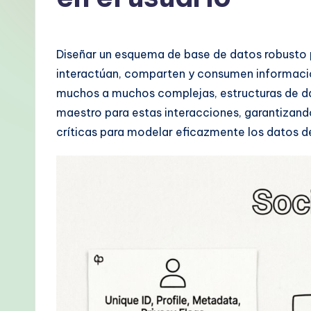
p
a
Diseñar un esquema de base de datos robusto 
ni
interactúan, comparten y consumen información.
muchos a muchos complejas, estructuras de dat
s
maestro para estas interacciones, garantizando
h
críticas para modelar eficazmente los datos de
-
P
r
o
v
e