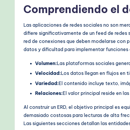
&
Comprendiendo el de
M
o
Las aplicaciones de redes sociales no son mero
difiere significativamente de un feed de redes
d
red de conexiones que deben modelarse con pre
e
datos y dificultad para implementar funciones
r
Volumen:
Las plataformas sociales gener
n
Velocidad:
Los datos llegan en flujos en
Variedad:
El contenido incluye texto, im
T
Relaciones:
El valor principal reside en l
e
Al construir un ERD, el objetivo principal es e
c
demasiado costosas para lecturas de alta fre
h
Las siguientes secciones detallan las entidade