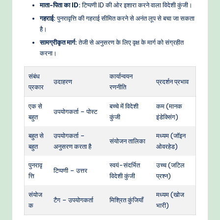
माता-पिता का ID:
टिप्पणी ID की ओर इशारा करने वाला विदेशी कुंजी।
गहराई:
पुनरावृत्ति की गहराई सीमित करने से अनंत लूप से बचा जा सकता
है।
सामग्रीकृत मार्ग:
तेजी से अनुसरण के लिए वृक्ष के मार्ग को संग्रहीत
करना।
संबंध
कार्यान्वयन
उदाहरण
प्रदर्शन प्रभाव
प्रकार
रणनीति
एक से
बच्चे में विदेशी
कम (मानक
उपयोगकर्ता – पोस्ट
बहुत
कुंजी
इंडेक्सिंग)
बहुत से
उपयोगकर्ता –
मध्यम (जॉइन
संयोजन तालिका
बहुत
अनुसरण करता है
ओवरहेड)
पुनरावृ
स्वयं-संदर्भित
उच्च (जटिल
टिप्पणी – उत्तर
त्ति
विदेशी कुंजी
प्रश्न)
संयोज
मध्यम (खोज
टैग – उपयोगकर्ता
मिश्रित कुंजियाँ
क
भारी)