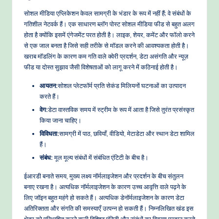
o
सोशल मीडिया एप्लिकेशन केवल सामग्री के भंडार के रूप में नहीं हैं; वे संबंधों के
w
गतिशील नेटवर्क हैं। एक साधारण ब्लॉग पोस्ट सोशल मीडिया फीड से बहुत अलग
होता है क्योंकि इसमें एंगेजमेंट परत होती है। लाइक, शेयर, कमेंट और फॉलो करने
s
से एक जाल बनता है जिसे सही तरीके से मॉडल करने की आवश्यकता होती है।
&
खराब मॉडलिंग के कारण कम गति वाले क्वेरी प्रदर्शन, डेटा असंगति और न्यूज़
फीड या दोस्त सुझाव जैसी विशेषताओं को लागू करने में कठिनाई होती है।
M
o
आयतन:
सोशल प्लेटफॉर्म प्रति सेकंड मिलियनों घटनाओं का उत्पादन
करते हैं।
d
वेग:
डेटा वास्तविक समय में स्ट्रीम के रूप में आता है जिसे तुरंत प्रसंस्कृत
e
किया जाना चाहिए।
rn
विविधता:
सामग्री में पाठ, छवियाँ, वीडियो, मेटाडेटा और स्थान डेटा शामिल
हैं।
T
संबंध:
मूल मूल्य संबंधों में संबंधित एंटिटी के बीच है।
e
ईआरडी बनाते समय, मुख्य लक्ष्य नॉर्मलाइजेशन और प्रदर्शन के बीच संतुलन
c
बनाए रखना है। अत्यधिक नॉर्मलाइजेशन के कारण उच्च आवृत्ति वाले पढ़ने के
h
लिए जॉइन बहुत महंगे हो सकते हैं। अत्यधिक डेनॉर्मलाइजेशन के कारण डेटा
अतिरिक्तता और संगति की समस्याएँ उत्पन्न हो सकती हैं। निम्नलिखित खंड इस
M