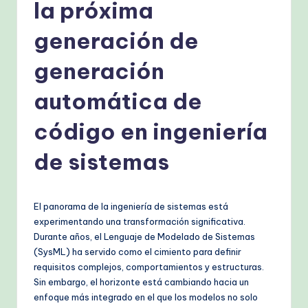
s
la próxima
h
generación de
-
generación
P
r
automática de
o
código en ingeniería
v
de sistemas
e
n
A
El panorama de la ingeniería de sistemas está
experimentando una transformación significativa.
I
Durante años, el Lenguaje de Modelado de Sistemas
W
(SysML) ha servido como el cimiento para definir
requisitos complejos, comportamientos y estructuras.
o
Sin embargo, el horizonte está cambiando hacia un
r
enfoque más integrado en el que los modelos no solo