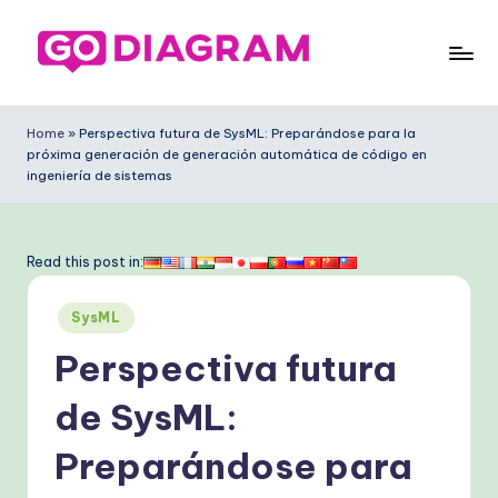
Saltar
al
G
contenido
o
Home
»
Perspectiva futura de SysML: Preparándose para la
próxima generación de generación automática de código en
D
ingeniería de sistemas
ia
g
Read this post in:
ra
m
Publicado
SysML
en
S
Perspectiva futura
p
de SysML:
a
Preparándose para
ni