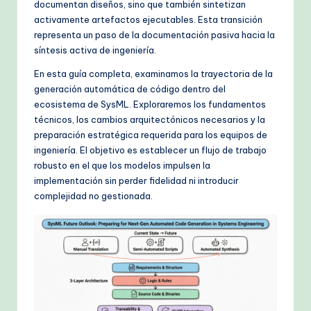
documentan diseños, sino que también sintetizan
k
activamente artefactos ejecutables. Esta transición
fl
representa un paso de la documentación pasiva hacia la
síntesis activa de ingeniería.
o
En esta guía completa, examinamos la trayectoria de la
w
generación automática de código dentro del
s
ecosistema de SysML. Exploraremos los fundamentos
técnicos, los cambios arquitectónicos necesarios y la
&
preparación estratégica requerida para los equipos de
M
ingeniería. El objetivo es establecer un flujo de trabajo
robusto en el que los modelos impulsen la
o
implementación sin perder fidelidad ni introducir
d
complejidad no gestionada.
e
rn
T
e
c